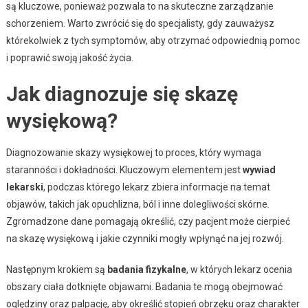
są kluczowe, ponieważ pozwala to na skuteczne zarządzanie
schorzeniem. Warto zwrócić się do specjalisty, gdy zauważysz
którekolwiek z tych symptomów, aby otrzymać odpowiednią pomoc
i poprawić swoją jakość życia.
Jak diagnozuje się skazę
wysiękową?
Diagnozowanie skazy wysiękowej to proces, który wymaga
staranności i dokładności. Kluczowym elementem jest
wywiad
lekarski
, podczas którego lekarz zbiera informacje na temat
objawów, takich jak opuchlizna, ból i inne dolegliwości skórne.
Zgromadzone dane pomagają określić, czy pacjent może cierpieć
na skazę wysiękową i jakie czynniki mogły wpłynąć na jej rozwój.
Następnym krokiem są
badania fizykalne
, w których lekarz ocenia
obszary ciała dotknięte objawami. Badania te mogą obejmować
oględziny oraz palpację, aby określić stopień obrzęku oraz charakter