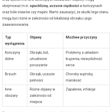
obejmować m.in.
opuchliznę
,
uczucie ciężkości
w kończynach
oraz bóle stawów czy mięśni. Warto zauważyć, że skutki tego stanu
mogą być różne w zależności od lokalizacji obrzęku i jego
zaawansowania.
Typ
Objawy
Możliwe przyczyny
wystąpienia
Kończyny
Obrzęki, ból,
Problemy z układem
dolne
utrudnione
krążenia, niewydolność
poruszanie
serca
Brzuch
Obrzęk, uczucie
Choroby wątroby,
pełności
marskość
Inne
Różne objawy w
Zapalenie, infekcje
obszary
zależności od
miejsca