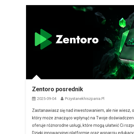
Zentoro posrednik
2025-09-04
Przystanekhiszpania.pl
Zastanawiasz się nad inwestowaniem, ale nie wiesz, 
który może znacząco wpłynąć na Twoje doświadczenia 
oferuje różnorodne usługi, które mogą ułatwić Ci roz
Dzięki innowacyjnej platformie oraz wsparciu edukac