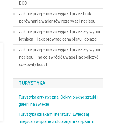
DCC
Jak nie przepłacić za wyjazd przez brak
porównania wariantów rezerwacji noclegu
Jak nie przepłacić za wyjazd przez zły wybór
lotniska – jak porównać cenę biletu i dojazd
Jak nie przepłacić za wyjazd przez zły wybór
noclegu – na co zwrócić uwagę i jak policzyć
całkowity koszt
TURYSTYKA
Turystyka artystyczna: Odkryj piękno sztuki i
galerii na świecie
Turystyka szlakami literatury: Zwiedzaj
miejsca związane z ulubionymi książkami i