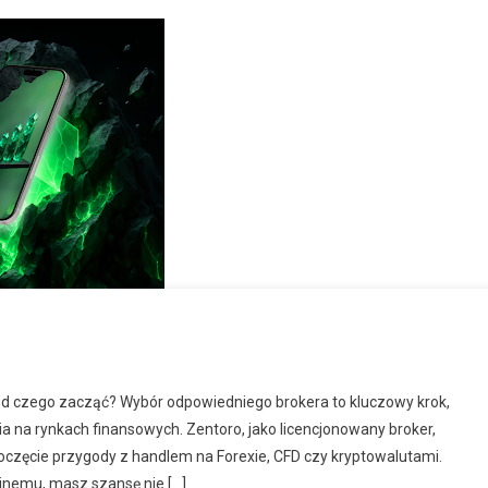
od czego zacząć? Wybór odpowiedniego brokera to kluczowy krok,
na rynkach finansowych. Zentoro, jako licencjonowany broker,
poczęcie przygody z handlem na Forexie, CFD czy kryptowalutami.
yjnemu, masz szansę nie […]