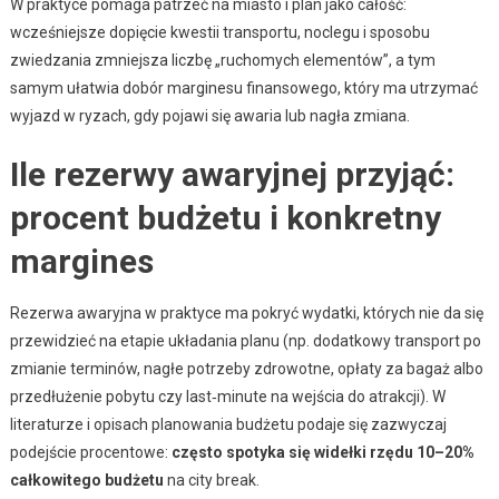
W praktyce pomaga patrzeć na miasto i plan jako całość:
wcześniejsze dopięcie kwestii transportu, noclegu i sposobu
zwiedzania zmniejsza liczbę „ruchomych elementów”, a tym
samym ułatwia dobór marginesu finansowego, który ma utrzymać
wyjazd w ryzach, gdy pojawi się awaria lub nagła zmiana.
Ile rezerwy awaryjnej przyjąć:
procent budżetu i konkretny
margines
Rezerwa awaryjna w praktyce ma pokryć wydatki, których nie da się
przewidzieć na etapie układania planu (np. dodatkowy transport po
zmianie terminów, nagłe potrzeby zdrowotne, opłaty za bagaż albo
przedłużenie pobytu czy last‑minute na wejścia do atrakcji). W
literaturze i opisach planowania budżetu podaje się zazwyczaj
podejście procentowe:
często spotyka się widełki rzędu 10–20%
całkowitego budżetu
na city break.