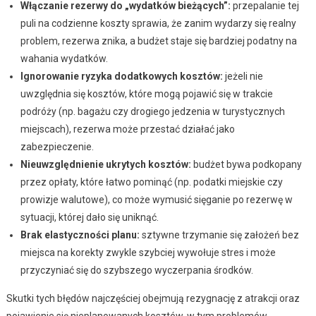
Włączanie rezerwy do „wydatków bieżących”:
przepalanie tej
puli na codzienne koszty sprawia, że zanim wydarzy się realny
problem, rezerwa znika, a budżet staje się bardziej podatny na
wahania wydatków.
Ignorowanie ryzyka dodatkowych kosztów:
jeżeli nie
uwzględnia się kosztów, które mogą pojawić się w trakcie
podróży (np. bagażu czy drogiego jedzenia w turystycznych
miejscach), rezerwa może przestać działać jako
zabezpieczenie.
Nieuwzględnienie ukrytych kosztów:
budżet bywa podkopany
przez opłaty, które łatwo pominąć (np. podatki miejskie czy
prowizje walutowe), co może wymusić sięganie po rezerwę w
sytuacji, której dało się uniknąć.
Brak elastyczności planu:
sztywne trzymanie się założeń bez
miejsca na korekty zwykle szybciej wywołuje stres i może
przyczyniać się do szybszego wyczerpania środków.
Skutki tych błędów najczęściej obejmują rezygnację z atrakcji oraz
pojawienie się nieplanowanych kosztów, w tym problemów