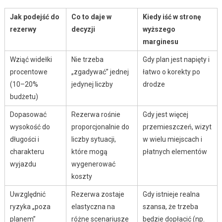
Jak podejść do
Co to daje w
Kiedy iść w stronę
rezerwy
decyzji
wyższego
marginesu
Wziąć widełki
Nie trzeba
Gdy plan jest napięty i
procentowe
„zgadywać” jednej
łatwo o korekty po
(10–20%
jedynej liczby
drodze
budżetu)
Dopasować
Rezerwa rośnie
Gdy jest więcej
wysokość do
proporcjonalnie do
przemieszczeń, wizyt
długości i
liczby sytuacji,
w wielu miejscach i
charakteru
które mogą
płatnych elementów
wyjazdu
wygenerować
koszty
Uwzględnić
Rezerwa zostaje
Gdy istnieje realna
ryzyka „poza
elastyczna na
szansa, że trzeba
planem”
różne scenariusze
będzie dopłacić (np.