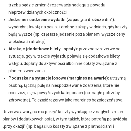
trzeba będzie zmienić rezerwację noclegu z powodu
nieprzewidzianych okoliczności.
Jedzenie i codzienne wydatki (zapas „na droższe dni”):
wyodrębnij kwotę na posiłki i drobne zakupy w dniach, gdy koszty
będą wyższe (np. częstsze jedzenie poza planem, wyższe ceny
w okolicach atrakcji).
Atrakcje (dodatkowe bilety i opłaty):
przeznacz rezerwę na
sytuacje, gdy w trakcie wyjazdu pojawią się dodatkowe bilety
wstępu, dopłaty do aktywności albo inne opłaty związane z
planem zwiedzania.
Poduszka na sytuacje losowe (margines na awarie):
utrzymaj
osobną, łączną pulę na niespodziewane zdarzenia, które nie
mieszczą się w powyższych kategoriach (np. nagłe potrzeby
zdrowotne). To część rezerwy jako margines bezpieczeństwa.
Rezerwa awaryjna ma pokryć koszty wynikające z nagłych zmian
planów i dodatkowych opłat, w tym takich, które potrafią pojawić się
„przy okazji” (np. bagaż lub koszty związane z płatnościami i