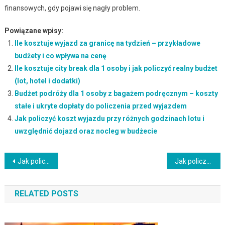
finansowych, gdy pojawi się nagły problem.
Powiązane wpisy:
Ile kosztuje wyjazd za granicę na tydzień – przykładowe
budżety i co wpływa na cenę
Ile kosztuje city break dla 1 osoby i jak policzyć realny budżet
(lot, hotel i dodatki)
Budżet podróży dla 1 osoby z bagażem podręcznym – koszty
stałe i ukryte dopłaty do policzenia przed wyjazdem
Jak policzyć koszt wyjazdu przy różnych godzinach lotu i
uwzględnić dojazd oraz nocleg w budżecie
Nawigacja
Jak policzyć koszt wyjazdu przy różnych godzinach lotu i uwzględnić dojazd oraz nocleg w budżecie
Jak policzyć koszt wyjazdu z płatnym bagażem: limity, nadbagaż i dodatkowe opłaty
wpisu
RELATED POSTS