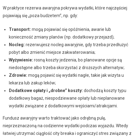
W praktyce rezerwa awaryjna pokrywa wydatki, które najczęściej
pojawiają się „poza budżetem”, np. gdy:
Transport:
mogą pojawiać się opóźnienia, awarie lub
konieczność zmiany planów (np. dodatkowy przejazd);
Nocleg:
rezerwujesz nocleg awaryjnie, gdy trzeba przedłużyć
pobyt albo zmienić miejsce zakwaterowania;
Wyżywienie:
rosną koszty jedzenia, bo planowane opcje są
niedostępne albo trzeba skorzystać z droższych alternatyw;
Zdrowie:
mogą pojawić się wydatki nagłe, takie jak wizyta u
lekarza lub zakup leków;
Dodatkowe opłaty i „drobne” koszty:
dochodzą koszty typu
dodatkowy bagaż, niespodziewane opłaty lub nieplanowane
wydatki związane z dodatkowymi wejściami/atrakcjami.
Fundusz awaryjny warto traktować jako odrębną pulę,
nieprzeznaczoną na codzienne wydatki podczas wyjazdu. Wtedy
łatwiej utrzymać ciągłość city breaka i ograniczyć stres związany z