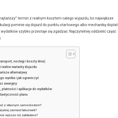
„najtańszy” termin z realnym kosztem całego wyjazdu, bo największe
alkulacji pominie się dojazd do punktu startowego albo mechanikę dopłat
wydatków szybko przestaje się zgadzać. Najczytelniej oddzielić część
.
ansport, noclegi i koszty dnia)
i realne warianty dojazdu
tańsze alternatywy
o wynika i jak ograniczyć
sz awaryjny
 płatności i aplikacje do wydatków
elastyczność planu
e niż z własnym samochodem?
iejskiej zamiast taksówek?
nie wyższe niż zakładano?