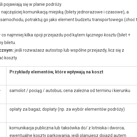
i pojawiają się w planie podróży.
 najczęściej komunikacją miejską (bilety jednorazowe i czasowe), a
m samochodu, potraktuj go jako element budżetu transportowego (choć 
co najmniej kilka opcji przejazdu pod kątem
łącznego kosztu
(bilet +
y biletu.
icznym:
jeśli rozważasz autostop lub wspólne przejazdy, licz się z
ć koszty.
Przykłady elementów, które wpływają na koszt
+
samolot / pociąg / autobus; cena zależna od terminu i kierunku
opłaty za bagaż; dopłaty (np. za wybór elementów podróży)
komunikacja publiczna lub taksówka do/ z lotniska i dworca;
ewentualne koszty parkowania, jeśli planujesz dojazd autem