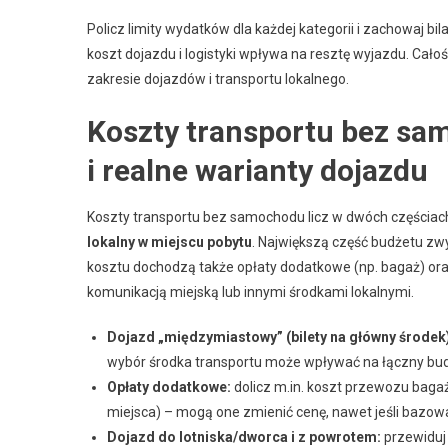
Policz limity wydatków dla każdej kategorii i zachowaj bil
koszt dojazdu i logistyki wpływa na resztę wyjazdu. Cało
zakresie dojazdów i transportu lokalnego.
Koszty transportu bez sam
i realne warianty dojazdu
Koszty transportu bez samochodu licz w dwóch częściac
lokalny w miejscu pobytu
. Największą część budżetu zwy
kosztu dochodzą także opłaty dodatkowe (np. bagaż) or
komunikacją miejską lub innymi środkami lokalnymi.
Dojazd „międzymiastowy” (bilety na główny środek
wybór środka transportu może wpływać na łączny bu
Opłaty dodatkowe:
dolicz m.in. koszt przewozu baga
miejsca) – mogą one zmienić cenę, nawet jeśli bazowa 
Dojazd do lotniska/dworca i z powrotem:
przewiduj