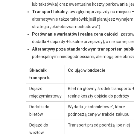
lub taksówka) oraz ewentualne koszty parkowania, jeśl
Transport lokalny:
uwzględnij przejazdy na miejscu –
alternatywnie także taksówki; jeśli planujesz wynaje
strategia „okołobezsamochodowa”).
Porównanie wariantów i realna cena całości:
zestaw 
dodatki + dojazdy + lokalne przejazdy), a nie samej cen
Alternatywy poza standardowym transportem publ
potencjalnymi niedogodnościami, ale mogą one obniża
Składnik
Co ująć w budżecie
transportu
Dojazd
Bilet na główny środek transportu 
międzymiastowy
realne koszty dojścia do podróży
Dodatki do
Wydatki „okołobiletowe”, które
biletów
podnoszą cenę w trakcie zakupu
Dojazd do
Transport przed podróżą i po niej
węzłów