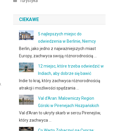
Turystyka
CIEKAWE
5 najlepszych miejsc do
odwiedzenia w Berlinie, Niemcy
Berlin, jako jedno z najważniejszych miast
Europy, zachwyca swoją różnorodnością …
12 miejsc, które trzeba odwiedzić w
Indiach, aby dobrze się bawić
Indie to kraj, który zachwyca różnorodnością
.
atrakcji i możliwości spędzania …
Val d’Aran: Malowniczy Region
Górski w Pirenejach Hiszpańskich
Val d’Aran to ukryty skarb w sercu Pirenejów,
który zachwyca …
Co Warto Zobaczyć na Cyprze: