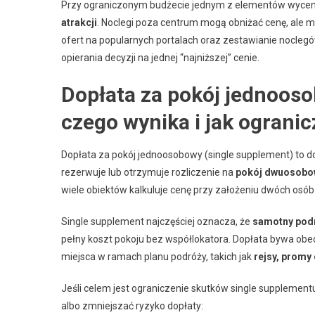
Przy ograniczonym budżecie jednym z elementów wycen
atrakcji
. Noclegi poza centrum mogą obniżać cenę, ale
ofert na popularnych portalach oraz zestawianie noclegów
opierania decyzji na jednej “najniższej” cenie.
Dopłata za pokój jednooso
czego wynika i jak ogranic
Dopłata za pokój jednoosobowy (single supplement) to d
rezerwuje lub otrzymuje rozliczenie na
pokój dwuosobo
wiele obiektów kalkuluje cenę przy założeniu dwóch osób w
Single supplement najczęściej oznacza, że
samotny podr
pełny koszt pokoju bez współlokatora. Dopłata bywa obecn
miejsca w ramach planu podróży, takich jak
rejsy, promy 
Jeśli celem jest ograniczenie skutków single supplemen
albo zmniejszać ryzyko dopłaty: