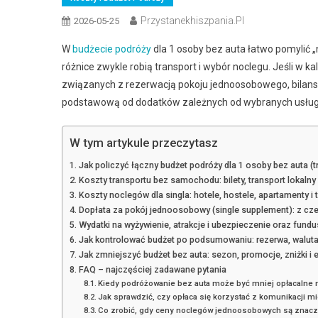
Przystanekhiszpania.pl
2026-05-25
W
budżecie podróży
dla 1 osoby bez auta łatwo pomylić 
różnice zwykle robią transport i wybór noclegu. Jeśli w k
związanych z rezerwacją pokoju jednoosobowego, bilans 
podstawową od dodatków zależnych od wybranych usług
W tym artykule przeczytasz
Jak policzyć łączny budżet podróży dla 1 osoby bez auta (tr
Koszty transportu bez samochodu: bilety, transport lokalny 
Koszty noclegów dla singla: hotele, hostele, apartamenty i 
Dopłata za pokój jednoosobowy (single supplement): z czeg
Wydatki na wyżywienie, atrakcje i ubezpieczenie oraz fundu
Jak kontrolować budżet po podsumowaniu: rezerwa, waluta,
Jak zmniejszyć budżet bez auta: sezon, promocje, zniżki i 
FAQ – najczęściej zadawane pytania
Kiedy podróżowanie bez auta może być mniej opłacaln
Jak sprawdzić, czy opłaca się korzystać z komunikacji m
Co zrobić, gdy ceny noclegów jednoosobowych są znacz