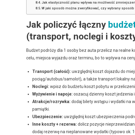
Jak elastyczność planu wpływa na możliwość zmniejsze
W jaki sposób można zweryfikować, czy wybrany sposób t
Jak policzyć łączny
budżet
(transport, noclegi i koszt
Budżet podróży dla 1 osoby bez auta przelicz na realne k
celu, miejsca wyjazdu oraz terminu, bo to wpływa na cen
Transport (całość):
uwzględnij koszt dojazdu do miej
pociąg/autobus/samolot), a także transport lokalny n
Noclegi:
wpisz do budżetu koszt pobytu w przeliczeniu 
Wyżywienie i napoje:
oszacuj dzienny koszt jedzenia 
Atrakcje/rozrywka:
dodaj bilety wstępu i wydatki na 
pamiątki.
Ubezpieczenie:
uwzględnij koszt ubezpieczenia podr
Inne koszty + rezerwa:
dolicz pozycje nieprzewidzian
dodaj rezerwę na nieplanowane wydatki (typowo ok. 