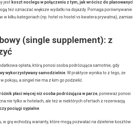
y jest
koszt noclegu w połączeniu z tym, jak wrócisz do planowanyc
 mogą też oznaczać większe wydatki na dojazdy. Pomaga porównywanie
 w kilku kategoriach (np. hotel vs hostel vs kwatera prywatna), zamias
bowy (single supplement): z
zyć
odatkowa opłata, którą ponosi osoba podróżująca samotnie, gdy
wy wykorzystywany samodzielnie
. W praktyce wynika to z tego, że
 pokoju, a singiel nie ma z kim go podzielić.
óżnik płaci więcej niż osoba podróżująca w parze
, ponieważ ponosi
a nie tylko w hotelach, ale też w niektórych ofertach z rezerwacją
czy pociągi sypialne
.
tu, w grę wchodzą warianty, które mogą pozwalać na dzielenie kosztów