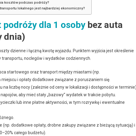
nia kosztów podczas podróży?
ransportu lokalnego jest najbardziej ekonomiczny?
 podróży dla 1 osoby
bez auta
y dnia)
oszty dzienne i łączną kwotę wyjazdu. Punktem wyjścia jest określenie
y transportu, noclegów i wydatków codziennych.
sca startowego oraz transport między miastami (np.
a miejscu i opłaty dodatkowe związane z poruszaniem się.
na liczbę nocy (zależnie od ceny w lokalizacji i dostępności w terminie)
i napojów, aby mieć stały „bazowy” wydatek w trakcie pobytu.
wycieczki lub inne płatne aktywności, w tym rozrywkę i ewentualne
óżnego.
e (np. dodatkowe opłaty, drobne zakupy związane z bieżącą sytuacją) i
10–20% całego budżetu).