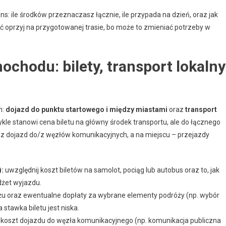
ans: ile środków przeznaczasz łącznie, ile przypada na dzień, oraz jak
ść oprzyj na przygotowanej trasie, bo może to zmieniać potrzeby w
ochodu: bilety, transport lokalny
h:
dojazd do punktu startowego i między miastami
oraz
transport
kle stanowi cena biletu na główny środek transportu, ale do łącznego
az dojazd do/z węzłów komunikacyjnych, a na miejscu – przejazdy
):
uwzględnij koszt biletów na samolot, pociąg lub autobus oraz to, jak
dżet wyjazdu.
żu oraz ewentualne dopłaty za wybrane elementy podróży (np. wybór
stawka biletu jest niska.
 koszt dojazdu do węzła komunikacyjnego (np. komunikacja publiczna