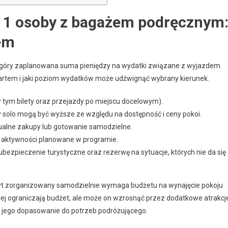
 1 osoby z bagażem podręcznym
dem
góry zaplanowana suma pieniędzy na wydatki związane z wyjazdem.
tartem i jaki poziom wydatków może udźwignąć wybrany kierunek.
 tym bilety oraz przejazdy po miejscu docelowym).
 solo mogą być wyższe ze względu na dostępność i ceny pokoi.
ualne zakupy lub gotowanie samodzielne.
ne aktywności planowane w programie.
ubezpieczenie turystyczne oraz rezerwę na sytuacje, których nie da się
byt zorganizowany samodzielnie wymaga budżetu na wynajęcie pokoju
iej ograniczają budżet, ale może on wzrosnąć przez dodatkowe atrakcj
i jego dopasowanie do potrzeb podróżującego.