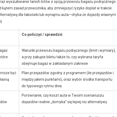
raz wyszukiwanie tanich lotów z opcją przewozu bagażu podręcznego.
d kątem zasad przewoźnika, aby zmniejszyć ryzyko dopłat w trakcie
 alternatywę dla taksówki lub wynajmu auta—chyba że dojazdy własnym
j.
Co policzyć / sprawdzić
bagaż
Warunki przewozu bagażu podręcznego (limit i wymiary),
które
a przy zakupie biletu także to, czy wybrana taryfa
obejmuje bagaż w zakładanym zakresie
; może być
Plan przejazdów zgodny z programem (ile przejazdów i
łasną
między jakimi punktami), oraz wybór środka transportu
do typowego rytmu dnia
Porównanie, czy koszt auta w Twoim scenariuszu
azdów
dojazdów realnie „domyka” się lepiej niż alternatywy