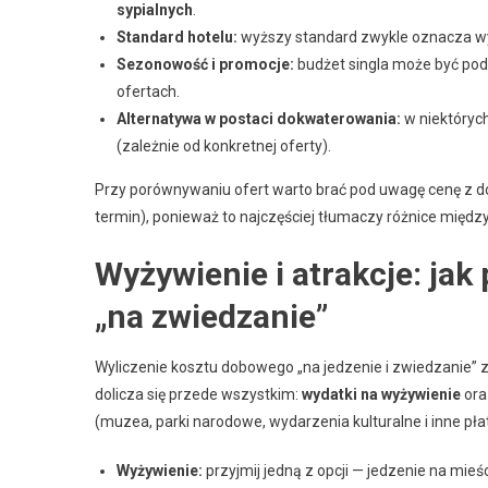
sypialnych
.
Standard hotelu:
wyższy standard zwykle oznacza wyż
Sezonowość i promocje:
budżet singla może być pod
ofertach.
Alternatywa w postaci dokwaterowania:
w niektóryc
(zależnie od konkretnej oferty).
Przy porównywaniu ofert warto brać pod uwagę cenę z dop
termin), ponieważ to najczęściej tłumaczy różnice między 
Wyżywienie i atrakcje: jak
„na zwiedzanie”
Wyliczenie kosztu dobowego „na jedzenie i zwiedzanie” z
dolicza się przede wszystkim:
wydatki na wyżywienie
or
(muzea, parki narodowe, wydarzenia kulturalne i inne płat
Wyżywienie:
przyjmij jedną z opcji — jedzenie na mi