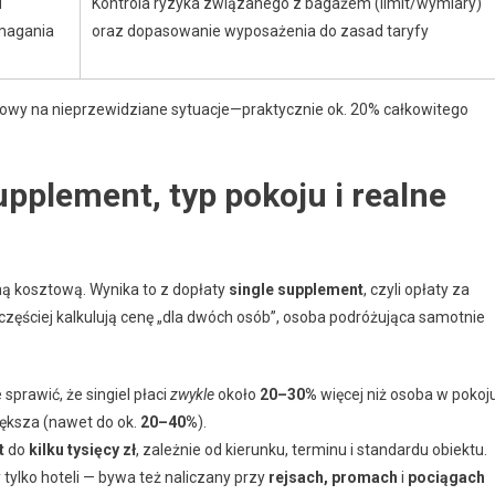
d
Kontrola ryzyka związanego z bagażem (limit/wymiary)
ymagania
oraz dopasowanie wyposażenia do zasad taryfy
sowy na nieprzewidziane sytuacje—praktycznie ok. 20% całkowitego
supplement, typ pokoju i realne
ą kosztową. Wynika to z dopłaty
single supplement
, czyli opłaty za
częściej kalkulują cenę „dla dwóch osób”, osoba podróżująca samotnie
sprawić, że singiel płaci
zwykle
około
20–30%
więcej niż osoba w pokoj
iększa (nawet do ok.
20–40%
).
t
do
kilku tysięcy zł
, zależnie od kierunku, terminu i standardu obiektu.
tylko hoteli — bywa też naliczany przy
rejsach, promach
i
pociągach