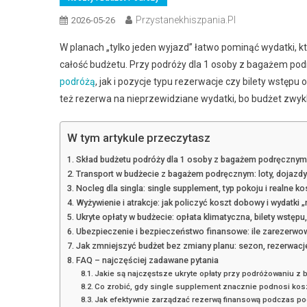
Przystanekhiszpania.pl
2026-05-26
W planach „tylko jeden wyjazd” łatwo pominąć wydatki, kt
całość budżetu. Przy podróży dla 1 osoby z bagażem po
podróżą
, jak i pozycje typu rezerwacje czy bilety wstęp
też rezerwa na nieprzewidziane wydatki, bo budżet zwykle
W tym artykule przeczytasz
Skład budżetu podróży dla 1 osoby z bagażem podręcznym:
Transport w budżecie z bagażem podręcznym: loty, dojazdy i
Nocleg dla singla: single supplement, typ pokoju i realne 
Wyżywienie i atrakcje: jak policzyć koszt dobowy i wydatki 
Ukryte opłaty w budżecie: opłata klimatyczna, bilety wstępu
Ubezpieczenie i bezpieczeństwo finansowe: ile zarezerwow
Jak zmniejszyć budżet bez zmiany planu: sezon, rezerwacje
FAQ – najczęściej zadawane pytania
Jakie są najczęstsze ukryte opłaty przy podróżowaniu 
Co zrobić, gdy single supplement znacznie podnosi kos
Jak efektywnie zarządzać rezerwą finansową podczas po