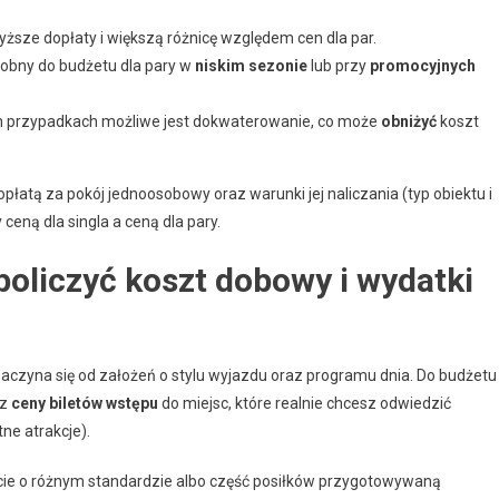
sze dopłaty i większą różnicę względem cen dla par.
obny do budżetu dla pary w
niskim sezonie
lub przy
promocyjnych
h przypadkach możliwe jest dokwaterowanie, co może
obniżyć
koszt
łatą za pokój jednoosobowy oraz warunki jej naliczania (typ obiektu i
ceną dla singla a ceną dla pary.
 policzyć koszt dobowy i wydatki
aczyna się od założeń o stylu wyjazdu oraz programu dnia. Do budżetu
az
ceny biletów wstępu
do miejsc, które realnie chcesz odwiedzić
ne atrakcje).
eście o różnym standardzie albo część posiłków przygotowywaną