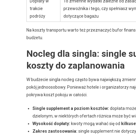
Dopłaty w
To zmienne wydatki zależne od zasa
trakcie
przewoźnika i tego, czy spełniasz w
podróży
dotyczące bagażu
Na koszty transportu warto też przeznaczyć bufor finan
budżetu.
Nocleg dla singla: single 
koszty do zaplanowania
W budżecie singla nocleg często bywa największą zmienn
pokój jednoosobowy. Ponieważ hotele i organizatorzy naj
pokrywa koszt pokoju w całości.
Single supplement a poziom kosztów:
dopłata może 
dzielonym; w niektórych ofertach różnica może być w
Wysokość dopłaty:
kwoty mogą wahać się od
kilkuse
Zakres zastosowania:
single supplement nie dotyczy 