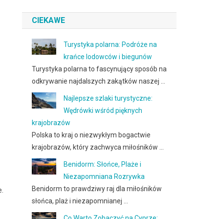
:
CIEKAWE
Turystyka polarna: Podróże na
krańce lodowców i biegunów
Turystyka polarna to fascynujący sposób na
odkrywanie najdalszych zakątków naszej …
Najlepsze szlaki turystyczne:
Wędrówki wśród pięknych
krajobrazów
Polska to kraj o niezwykłym bogactwie
krajobrazów, który zachwyca miłośników …
Benidorm: Słońce, Plaże i
Niezapomniana Rozrywka
Benidorm to prawdziwy raj dla miłośników
e.
słońca, plaż i niezapomnianej …
Co Warto Zobaczyć na Cyprze: