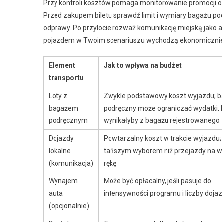
Przy kontroli kosztów pomaga monitorowanie promocji o
Przed zakupem biletu sprawdź limit i wymiary bagażu po
odprawy. Po przylocie rozważ komunikację miejską jako
pojazdem w Twoim scenariuszu wychodzą ekonomicznie
Element
Jak to wpływa na budżet
transportu
Loty z
Zwykle podstawowy koszt wyjazdu; 
bagażem
podręczny może ograniczać wydatki, 
podręcznym
wynikałyby z bagażu rejestrowanego
Dojazdy
Powtarzalny koszt w trakcie wyjazdu
lokalne
tańszym wyborem niż przejazdy na w
(komunikacja)
rękę
Wynajem
Może być opłacalny, jeśli pasuje do
auta
intensywności programu i liczby doj
(opcjonalnie)