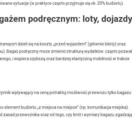
ane sytuacje (w praktyce często przyjmuje się ok. 20% budżetu).
agażem podręcznym: loty, dojazd
nsport dzieli się na koszty „przed wyjazdem” (głównie bilety) oraz
mu). Bagaż podręczny może zmienić strukturę wydatków: często pozwa
anego, i wspiera szybszą oraz bardziej elastyczną mobilność w trakcie
czynnik wpływający na cenę potraktuj możliwość przewozu tylko bagażu
o element budżetu „z miejsca na miejsce” (np. komunikacja miejska).
od zasad przewoźnika oraz od tego, czy limit i wymiary bagażu zgadzaj