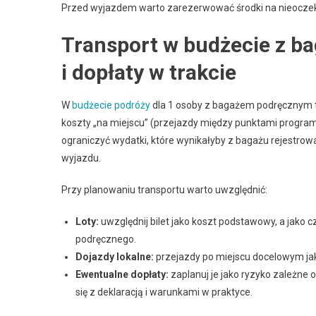
Przed wyjazdem warto zarezerwować środki na nieoczekiw
Transport w budżecie z b
i dopłaty w trakcie
W
budżecie podróży
dla 1 osoby z bagażem podręcznym tra
koszty „na miejscu” (przejazdy między punktami progra
ograniczyć wydatki, które wynikałyby z bagażu rejestrow
wyjazdu.
Przy planowaniu transportu warto uwzględnić:
Loty:
uwzględnij bilet jako koszt podstawowy, a jako 
podręcznego.
Dojazdy lokalne:
przejazdy po miejscu docelowym jak
Ewentualne dopłaty:
zaplanuj je jako ryzyko zależne 
się z deklaracją i warunkami w praktyce.