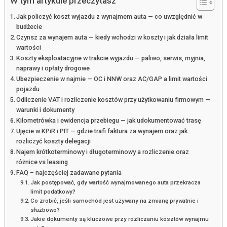
W tym artykule przeczytasz
Jak policzyć koszt wyjazdu z wynajmem auta — co uwzględnić w
budżecie
Czynsz za wynajem auta — kiedy wchodzi w koszty i jak działa limit
wartości
Koszty eksploatacyjne w trakcie wyjazdu — paliwo, serwis, myjnia,
naprawy i opłaty drogowe
Ubezpieczenie w najmie — OC i NNW oraz AC/GAP a limit wartości
pojazdu
Odliczenie VAT i rozliczenie kosztów przy użytkowaniu firmowym —
warunki i dokumenty
Kilometrówka i ewidencja przebiegu — jak udokumentować trasę
Ujęcie w KPiR i PIT — gdzie trafi faktura za wynajem oraz jak
rozliczyć koszty delegacji
Najem krótkoterminowy i długoterminowy a rozliczenie oraz
różnice vs leasing
FAQ – najczęściej zadawane pytania
Jak postępować, gdy wartość wynajmowanego auta przekracza
limit podatkowy?
Co zrobić, jeśli samochód jest używany na zmianę prywatnie i
służbowo?
Jakie dokumenty są kluczowe przy rozliczaniu kosztów wynajmu