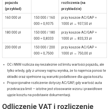
pojazdu
rozliczenia (na
(przykład)
przykładzie)
160 000 zł
150 000 / 160
przy koszcie AC/GAP =
000 = 0,9375
1000 zł → 937,50 zł
180 000 zł
150 000 / 180
przy koszcie AC/GAP =
000 = 0,8333
1000 zł → 833,33 zł
200 000 zł
150 000 / 200
przy koszcie AC/GAP =
000 = 0,7500
1000 zł → 750,00 zł
OC i NNW rozlicza się niezależnie od limitu wartości pojazdu, ale
tylko wtedy, gdy z umowy najmu wynika, że to najemca ponosi te
składki oraz spełnione są warunki podatkowe dla ujęcia kosztu.
Proporcjonalne rozliczenie dotyczy AC/GAP, gdy wartość auta
przekracza limit — istotne jest stosowanie wzoru i prawidłowe
ujęcie kosztu na podstawie dokumentacji.
Odliczenie VAT i rozliczenie