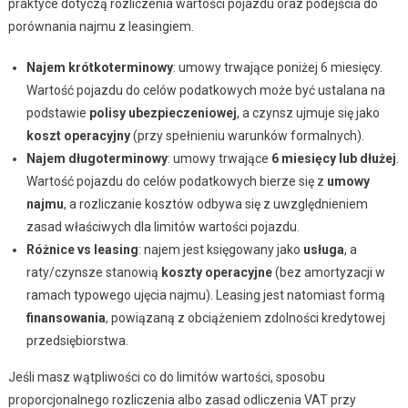
praktyce dotyczą rozliczenia wartości pojazdu oraz podejścia do
porównania najmu z leasingiem.
Najem krótkoterminowy
: umowy trwające poniżej 6 miesięcy.
Wartość pojazdu do celów podatkowych może być ustalana na
podstawie
polisy ubezpieczeniowej
, a czynsz ujmuje się jako
koszt operacyjny
(przy spełnieniu warunków formalnych).
Najem długoterminowy
: umowy trwające
6 miesięcy lub dłużej
.
Wartość pojazdu do celów podatkowych bierze się z
umowy
najmu
, a rozliczanie kosztów odbywa się z uwzględnieniem
zasad właściwych dla limitów wartości pojazdu.
Różnice vs leasing
: najem jest księgowany jako
usługa
, a
raty/czynsze stanowią
koszty operacyjne
(bez amortyzacji w
ramach typowego ujęcia najmu). Leasing jest natomiast formą
finansowania
, powiązaną z obciążeniem zdolności kredytowej
przedsiębiorstwa.
Jeśli masz wątpliwości co do limitów wartości, sposobu
proporcjonalnego rozliczenia albo zasad odliczenia VAT przy