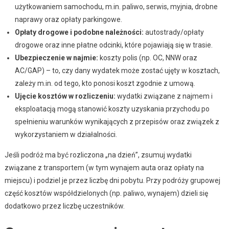
użytkowaniem samochodu, m.in. paliwo, serwis, myjnia, drobne
naprawy oraz opłaty parkingowe.
Opłaty drogowe i podobne należności:
autostrady/opłaty
drogowe oraz inne płatne odcinki, które pojawiają się w trasie.
Ubezpieczenie w najmie:
koszty polis (np. OC, NNW oraz
AC/GAP) – to, czy dany wydatek może zostać ujęty w kosztach,
zależy m.in. od tego, kto ponosi koszt zgodnie z umową.
Ujęcie kosztów w rozliczeniu:
wydatki związane z najmem i
eksploatacją mogą stanowić koszty uzyskania przychodu po
spełnieniu warunków wynikających z przepisów oraz związek z
wykorzystaniem w działalności.
Jeśli podróż ma być rozliczona „na dzień”, zsumuj wydatki
związane z transportem (w tym wynajem auta oraz opłaty na
miejscu) i podziel je przez liczbę dni pobytu. Przy podróży grupowej
część kosztów współdzielonych (np. paliwo, wynajem) dzieli się
dodatkowo przez liczbę uczestników.