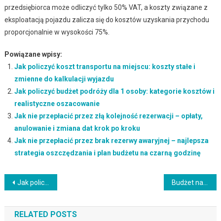
przedsiębiorca może odliczyć tylko 50% VAT, a koszty związane z
eksploatacją pojazdu zalicza się do kosztów uzyskania przychodu
proporcjonalnie w wysokości 75%.
Powiązane wpisy:
Jak policzyć koszt transportu na miejscu: koszty stałe i
zmienne do kalkulacji wyjazdu
Jak policzyć budżet podróży dla 1 osoby: kategorie kosztów i
realistyczne oszacowanie
Jak nie przepłacić przez złą kolejność rezerwacji – opłaty,
anulowanie i zmiana dat krok po kroku
Jak nie przepłacić przez brak rezerwy awaryjnej – najlepsza
strategia oszczędzania i plan budżetu na czarną godzinę
Nawigacja
Jak policzyć koszt wyjazdu z biurem podróży – składniki, przykładowy budżet i rezerwa na wydatki dodatkowe
Budżet na city break: jak policzyć koszty, w tym ukryte wydatki i rezerwacje
wpisu
RELATED POSTS