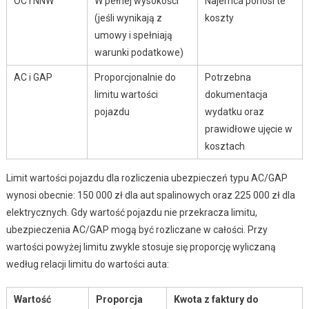
OC i NNW
W pełnej wysokości
Najemca ponosi te
(jeśli wynikają z
koszty
umowy i spełniają
warunki podatkowe)
AC i GAP
Proporcjonalnie do
Potrzebna
limitu wartości
dokumentacja
pojazdu
wydatku oraz
prawidłowe ujęcie w
kosztach
Limit wartości pojazdu dla rozliczenia ubezpieczeń typu AC/GAP
wynosi obecnie: 150 000 zł dla aut spalinowych oraz 225 000 zł dla
elektrycznych. Gdy wartość pojazdu nie przekracza limitu,
ubezpieczenia AC/GAP mogą być rozliczane w całości. Przy
wartości powyżej limitu zwykle stosuje się proporcję wyliczaną
według relacji limitu do wartości auta:
Wartość
Proporcja
Kwota z faktury do