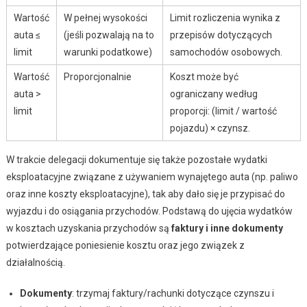
Wartość
W pełnej wysokości
Limit rozliczenia wynika z
auta ≤
(jeśli pozwalają na to
przepisów dotyczących
limit
warunki podatkowe)
samochodów osobowych.
Wartość
Proporcjonalnie
Koszt może być
auta >
ograniczany według
limit
proporcji: (limit / wartość
pojazdu) × czynsz.
W trakcie delegacji dokumentuje się także pozostałe wydatki
eksploatacyjne związane z używaniem wynajętego auta (np. paliwo
oraz inne koszty eksploatacyjne), tak aby dało się je przypisać do
wyjazdu i do osiągania przychodów. Podstawą do ujęcia wydatków
w kosztach uzyskania przychodów są
faktury i inne dokumenty
potwierdzające poniesienie kosztu oraz jego związek z
działalnością.
Dokumenty
: trzymaj faktury/rachunki dotyczące czynszu i