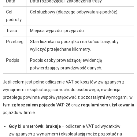
Data
Data rozpoczęcia i zakończenia trasy.
Cel
Cel służbowy (dlaczego odbywała się podróż).
podróży
Trasa
Miejsca wyjazdu i przyjazdu.
Przebieg
Stan licznika na początku i na końcu trasy, aby
wyliczyć przejechane kilometry.
Podpis
Podpis osoby prowadzącej ewidencję
potwierdzający prawdziwość danych.
Jeśli celem jest pełne odliczenie VAT od kosztów związanych z
wynajmem i eksploatacją samochodu osobowego, ewidencja
przebiegu powinna współwystępować z pozostałymi wymogami, w
tym
zgłoszeniem pojazdu VAT-26
oraz
regulaminem użytkowania
pojazdu w firmie.
Gdy kilometrówki brakuje
– odliczenie VAT od wydatków
związanych z wynajmem i eksploatacją może pozostać na