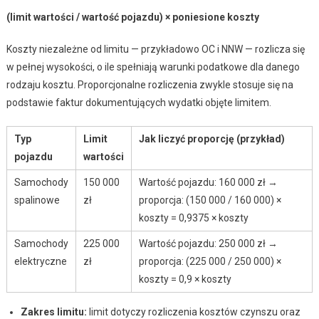
(limit wartości / wartość pojazdu) × poniesione koszty
Koszty niezależne od limitu — przykładowo OC i NNW — rozlicza się
w pełnej wysokości, o ile spełniają warunki podatkowe dla danego
rodzaju kosztu. Proporcjonalne rozliczenia zwykle stosuje się na
podstawie faktur dokumentujących wydatki objęte limitem.
Typ
Limit
Jak liczyć proporcję (przykład)
pojazdu
wartości
Samochody
150 000
Wartość pojazdu: 160 000 zł →
spalinowe
zł
proporcja: (150 000 / 160 000) ×
koszty = 0,9375 × koszty
Samochody
225 000
Wartość pojazdu: 250 000 zł →
elektryczne
zł
proporcja: (225 000 / 250 000) ×
koszty = 0,9 × koszty
Zakres limitu:
limit dotyczy rozliczenia kosztów czynszu oraz