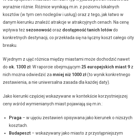
wyraźnie różnie. Różnice wynikają m.in. z poziomu lokalnych
kosztów (w tym cen noclegów i usług) oraz z tego, jak łatwo w
danym kierunku znaleźć atrakcje w atrakcyjnych cenach. Na cenę
wpływa też
sezonowość
oraz
dostępność tanich lotów
do
konkretnych destynacji, co przekłada się na łączny koszt całego city
breaku.
W jednym z ujęć różnica między miastami może dochodzić nawet
do
ok. 1300 zł
. W raporcie obejmującym
25 europejskich miast
9
z
nich można odwiedzić za
mniej niż 1000 zł
(to wynik konkretnego
zestawienia, a nie uniwersalna zasada dla każdej daty).
Jako kierunki częściej wskazywane w kontekście korzystniejszej
ceny wśród wymienianych miast pojawiają się m.in.:
Praga
– w ujęciu zestawień opisywana jako kierunek o niższych
kosztach.
Budapeszt
– wskazywany jako miasto z przystępniejszym