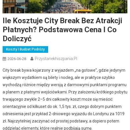
Ile Kosztuje City Break Bez Atrakcji
Płatnych? Podstawowa Cena I Co
Doliczyć
Koszty I Budżet Podróży
Przystanekhiszpania.pl
2026-06-28
City break bywa kojarzony z wyjazdem „na gotowe”, gdzie jedynym
większym wydatkiem są bilety i nocleg, ale w praktyce szybko
wychodzą różnice między wersją z darmowymi punktami programu
a planem z płatnymi wejściówkami. Przy założeniu krótkiego pobytu
trwającego zwykle 2–5 dni całkowity koszt może się mieścić
orientacyjnie od kilkuset do ok. 1,5 tys. zł, czego dobrym punktem
odniesienia jest przykład 2-dniowego wyjazdu do Londynu za 1019
zł. Najczytelniej zaczynać od prostej podstawy, a dopiero potem
oddzielać elementy, które realnie podbijają sumę.