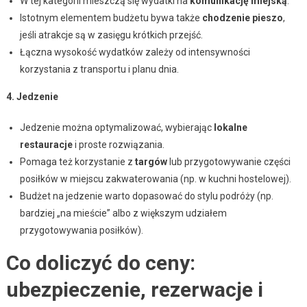
W tej kategorii mieszczą się wydatki na
komunikację miejską
.
Istotnym elementem budżetu bywa także
chodzenie pieszo
,
jeśli atrakcje są w zasięgu krótkich przejść.
Łączna wysokość wydatków zależy od intensywności
korzystania z transportu i planu dnia.
4. Jedzenie
Jedzenie można optymalizować, wybierając
lokalne
restauracje
i proste rozwiązania.
Pomaga też korzystanie z
targów
lub przygotowywanie części
posiłków w miejscu zakwaterowania (np. w kuchni hostelowej).
Budżet na jedzenie warto dopasować do stylu podróży (np.
bardziej „na mieście” albo z większym udziałem
przygotowywania posiłków).
Co doliczyć do ceny:
ubezpieczenie, rezerwacje i