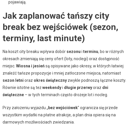
pojawiają.
Jak zaplanować tańszy city
break bez wejściówek (sezon,
terminy, last minute)
Na koszt city breaku wpływa dobór
sezonu
i
terminu
, bo w różnych
okresach zmieniają się ceny ofert (loty, noclegi) oraz dostępność
miejsc.
Wiosna i jesień
są opisywane jako okresy, w których łatwiej
znaleźć tańsze propozycje i mniej zatłoczone miejsca, natomiast
sezon letni
oraz
okres świąteczny
zwykle podnoszą łączne koszty.
Równie istotne są też
weekendy
i
długie przerwy
oraz
dni
świąteczne
– w tych terminach często drożeje lot i nocleg.
Przy założeniu wyjazdu „
bez wejściówek
” ogranicza się przede
wszystkim wydatki na płatne atrakcje, a plan dnia opiera się na
darmowych możliwościach zwiedzania.