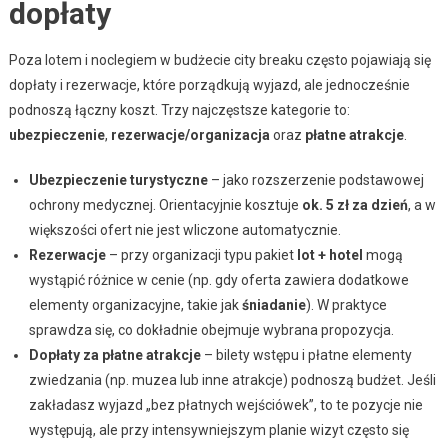
dopłaty
Poza lotem i noclegiem w budżecie city breaku często pojawiają się
dopłaty i rezerwacje, które porządkują wyjazd, ale jednocześnie
podnoszą łączny koszt. Trzy najczęstsze kategorie to:
ubezpieczenie
,
rezerwacje/organizacja
oraz
płatne atrakcje
.
Ubezpieczenie turystyczne
– jako rozszerzenie podstawowej
ochrony medycznej. Orientacyjnie kosztuje
ok. 5 zł za dzień
, a w
większości ofert nie jest wliczone automatycznie.
Rezerwacje
– przy organizacji typu pakiet
lot + hotel
mogą
wystąpić różnice w cenie (np. gdy oferta zawiera dodatkowe
elementy organizacyjne, takie jak
śniadanie
). W praktyce
sprawdza się, co dokładnie obejmuje wybrana propozycja.
Dopłaty za płatne atrakcje
– bilety wstępu i płatne elementy
zwiedzania (np. muzea lub inne atrakcje) podnoszą budżet. Jeśli
zakładasz wyjazd „bez płatnych wejściówek”, to te pozycje nie
występują, ale przy intensywniejszym planie wizyt często się