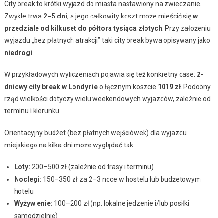
City break to krótki wyjazd do miasta nastawiony na zwiedzanie.
Zwykle trwa
2–5 dni
, a jego całkowity koszt może mieścić się
w
przedziale od kilkuset do półtora tysiąca złotych
. Przy założeniu
wyjazdu „bez płatnych atrakcji” taki city break bywa opisywany jako
niedrogi
.
W przykładowych wyliczeniach pojawia się też konkretny case:
2-
dniowy city break w Londynie
o łącznym koszcie
1019 zł
. Podobny
rząd wielkości dotyczy wielu weekendowych wyjazdów, zależnie od
terminu i kierunku.
Orientacyjny budżet (bez płatnych wejściówek) dla wyjazdu
miejskiego na kilka dni może wyglądać tak:
Loty:
200–500 zł (zależnie od trasy i terminu)
Noclegi:
150–350 zł za 2–3 noce w hostelu lub budżetowym
hotelu
Wyżywienie:
100–200 zł (np. lokalne jedzenie i/lub posiłki
samodzielnie)