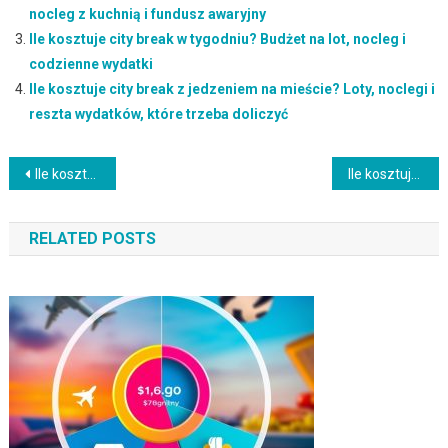
nocleg z kuchnią i fundusz awaryjny
Ile kosztuje city break w tygodniu? Budżet na lot, nocleg i
codzienne wydatki
Ile kosztuje city break z jedzeniem na mieście? Loty, noclegi i
reszta wydatków, które trzeba doliczyć
Nawigacja
Ile kosztuje city break z jedzeniem na mieście? Loty, noclegi i reszta wydatków, które trzeba doliczyć
Ile kosztuje city break z atrakcjami płatnymi – co doliczyć do biletu i hotelu
wpisu
RELATED POSTS