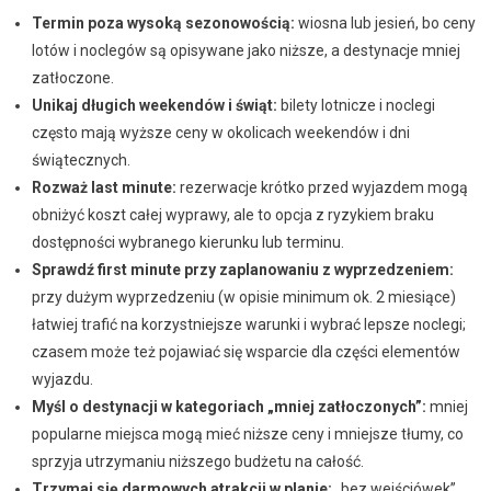
Termin poza wysoką sezonowością:
wiosna lub jesień, bo ceny
lotów i noclegów są opisywane jako niższe, a destynacje mniej
zatłoczone.
Unikaj długich weekendów i świąt:
bilety lotnicze i noclegi
często mają wyższe ceny w okolicach weekendów i dni
świątecznych.
Rozważ last minute:
rezerwacje krótko przed wyjazdem mogą
obniżyć koszt całej wyprawy, ale to opcja z ryzykiem braku
dostępności wybranego kierunku lub terminu.
Sprawdź first minute przy zaplanowaniu z wyprzedzeniem:
przy dużym wyprzedzeniu (w opisie minimum ok. 2 miesiące)
łatwiej trafić na korzystniejsze warunki i wybrać lepsze noclegi;
czasem może też pojawiać się wsparcie dla części elementów
wyjazdu.
Myśl o destynacji w kategoriach „mniej zatłoczonych”:
mniej
popularne miejsca mogą mieć niższe ceny i mniejsze tłumy, co
sprzyja utrzymaniu niższego budżetu na całość.
Trzymaj się darmowych atrakcji w planie:
„bez wejściówek”