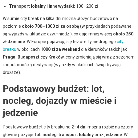
Transport lokalny i inne wydatki:
100–200 zł
W sumie city break na kilka dni można ułożyć budżetowo na
poziomie
około 700–1000 zł za osobę
(w przykładach podawane
są wyjazdy w układzie czw.–niedz.), co daje mniej więcej
około 250
zł dziennie
. W Europie pojawiają się też oferty niedrogiego
city
breaku
w okolicach
1000 zł za weekend
dla kierunków takich jak
Praga, Budapeszt czy Kraków
; ceny zmieniają się wraz z sezonem
i popularnością destynacji (wyjazdy w okolicach świąt bywają
droższe).
Podstawowy budżet: lot,
nocleg, dojazdy w mieście i
jedzenie
Podstawowy budżet city breaku na
2–4 dni
można rozbić na cztery
główne pozycje:
lot
,
nocleg
,
transport lokalny
oraz
jedzenie
. W