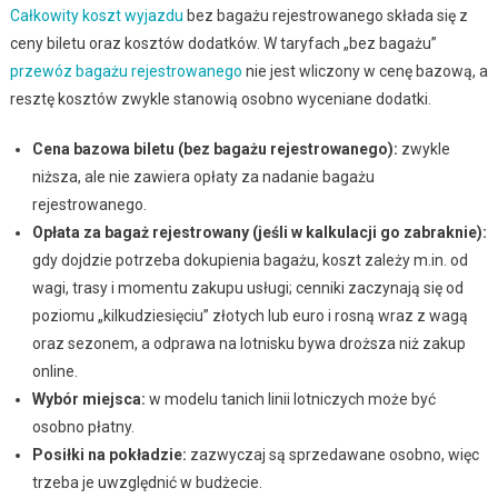
Całkowity koszt wyjazdu
bez bagażu rejestrowanego składa się z
ceny biletu oraz kosztów dodatków. W taryfach „bez bagażu”
przewóz bagażu rejestrowanego
nie jest wliczony w cenę bazową, a
resztę kosztów zwykle stanowią osobno wyceniane dodatki.
Cena bazowa biletu (bez bagażu rejestrowanego):
zwykle
niższa, ale nie zawiera opłaty za nadanie bagażu
rejestrowanego.
Opłata za bagaż rejestrowany (jeśli w kalkulacji go zabraknie):
gdy dojdzie potrzeba dokupienia bagażu, koszt zależy m.in. od
wagi, trasy i momentu zakupu usługi; cenniki zaczynają się od
poziomu „kilkudziesięciu” złotych lub euro i rosną wraz z wagą
oraz sezonem, a odprawa na lotnisku bywa droższa niż zakup
online.
Wybór miejsca:
w modelu tanich linii lotniczych może być
osobno płatny.
Posiłki na pokładzie:
zazwyczaj są sprzedawane osobno, więc
trzeba je uwzględnić w budżecie.