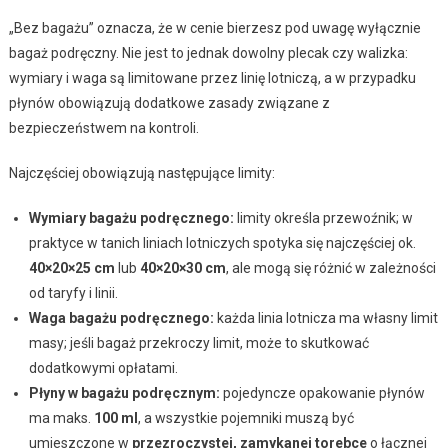
„Bez bagażu” oznacza, że w cenie bierzesz pod uwagę wyłącznie
bagaż podręczny. Nie jest to jednak dowolny plecak czy walizka:
wymiary i waga są limitowane przez linię lotniczą, a w przypadku
płynów obowiązują dodatkowe zasady związane z
bezpieczeństwem na kontroli.
Najczęściej obowiązują następujące limity:
Wymiary bagażu podręcznego:
limity określa przewoźnik; w
praktyce w tanich liniach lotniczych spotyka się najczęściej ok.
40×20×25 cm
lub
40×20×30 cm
, ale mogą się różnić w zależności
od taryfy i linii.
Waga bagażu podręcznego:
każda linia lotnicza ma własny limit
masy; jeśli bagaż przekroczy limit, może to skutkować
dodatkowymi opłatami.
Płyny w bagażu podręcznym:
pojedyncze opakowanie płynów
ma maks.
100 ml
, a wszystkie pojemniki muszą być
umieszczone w
przezroczystej, zamykanej torebce
o łącznej