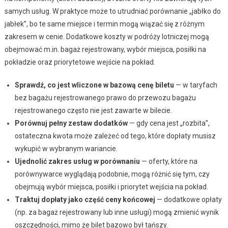
samych usług. W praktyce może to utrudniać porównanie „jabłko do
jabłek”, bo te same miejsce i termin mogą wiązać się z różnym
zakresem w cenie. Dodatkowe koszty w podróży lotniczej mogą
obejmować m.in. bagaż rejestrowany, wybór miejsca, posiłki na
pokładzie oraz priorytetowe wejście na pokład.
Sprawdź, co jest wliczone w bazową cenę biletu
— w taryfach
bez bagażu rejestrowanego prawo do przewozu bagażu
rejestrowanego często nie jest zawarte w bilecie.
Porównuj pełny zestaw dodatków
— gdy cena jest „rozbita”,
ostateczna kwota może zależeć od tego, które dopłaty musisz
wykupić w wybranym wariancie.
Ujednolić zakres usług w porównaniu
— oferty, które na
porównywarce wyglądają podobnie, mogą różnić się tym, czy
obejmują wybór miejsca, posiłki i priorytet wejścia na pokład.
Traktuj dopłaty jako część ceny końcowej
— dodatkowe opłaty
(np. za bagaż rejestrowany lub inne usługi) mogą zmienić wynik
oszczędności, mimo że bilet bazowo był tańszy.