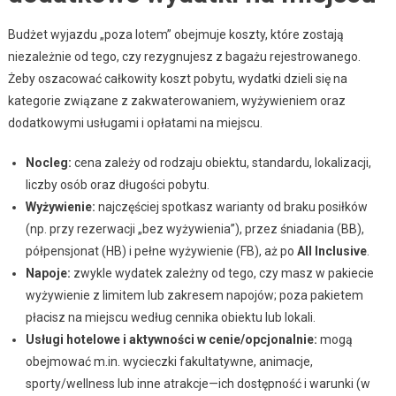
Budżet wyjazdu „poza lotem” obejmuje koszty, które zostają
niezależnie od tego, czy rezygnujesz z bagażu rejestrowanego.
Żeby oszacować całkowity koszt pobytu, wydatki dzieli się na
kategorie związane z zakwaterowaniem, wyżywieniem oraz
dodatkowymi usługami i opłatami na miejscu.
Nocleg:
cena zależy od rodzaju obiektu, standardu, lokalizacji,
liczby osób oraz długości pobytu.
Wyżywienie:
najczęściej spotkasz warianty od braku posiłków
(np. przy rezerwacji „bez wyżywienia”), przez śniadania (BB),
półpensjonat (HB) i pełne wyżywienie (FB), aż po
All Inclusive
.
Napoje:
zwykle wydatek zależny od tego, czy masz w pakiecie
wyżywienie z limitem lub zakresem napojów; poza pakietem
płacisz na miejscu według cennika obiektu lub lokali.
Usługi hotelowe i aktywności w cenie/opcjonalnie:
mogą
obejmować m.in. wycieczki fakultatywne, animacje,
sporty/wellness lub inne atrakcje—ich dostępność i warunki (w