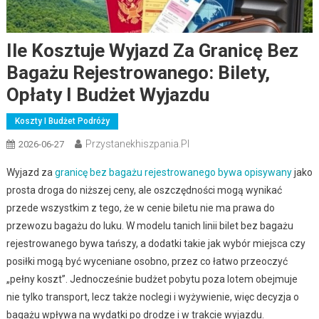
Ile Kosztuje Wyjazd Za Granicę Bez
Bagażu Rejestrowanego: Bilety,
Opłaty I Budżet Wyjazdu
Koszty I Budżet Podróży
Przystanekhiszpania.pl
2026-06-27
Wyjazd za
granicę bez bagażu rejestrowanego bywa opisywany
jako
prosta droga do niższej ceny, ale oszczędności mogą wynikać
przede wszystkim z tego, że w cenie biletu nie ma prawa do
przewozu bagażu do luku. W modelu tanich linii bilet bez bagażu
rejestrowanego bywa tańszy, a dodatki takie jak wybór miejsca czy
posiłki mogą być wyceniane osobno, przez co łatwo przeoczyć
„pełny koszt”. Jednocześnie budżet pobytu poza lotem obejmuje
nie tylko transport, lecz także noclegi i wyżywienie, więc decyzja o
bagażu wpływa na wydatki po drodze i w trakcie wyjazdu.