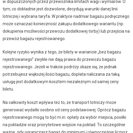
w dopuszczonych przez przewoźnika limitach wagi i wymiarów. O
tym, co dokładnie jest dozwolone, decydują warunki danej linii
lotniczej i wybrana taryfa. W praktyce nadmiar bagażu podręcznego
może oznaczać konieczność zakupu dodatkowego wariantu (np.
dokupienia możliwości przewozu dodatkowej torby) lub przejścia na
przewóz bagażu rejestrowanego.
Kolejne ryzyko wynika z tego, że bilety w wariancie „bez bagażu
rejestrowanego” zwykle nie dają prawa do przewozu bagażu
rejestrowanego. Jeżeli w trakcie podróży okaże się, że jednak
potrzebujesz większej ilości bagażu, dopłata naliczana za taką
usługę jest dodatkowym kosztem niezależnym od samej ceny
biletu.
Na całkowity koszt wpływa też to, że transport lotniczy może
generować wydatki osobno od ceny podstawowej. Oprócz bagażu
rejestrowanego mogą to być m.in. opłaty za wybór miejsca, posiłki
na pokładzie oraz priorytetowe wejście na pokład. To szczególnie
ważne, gdy ograniczasz bagaż do minimum i równocześnie liczysz