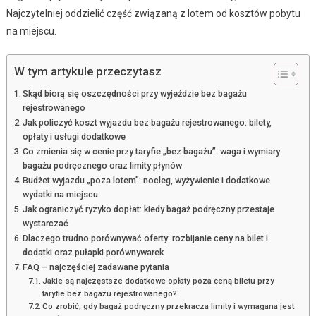
Najczytelniej oddzielić część związaną z lotem od kosztów pobytu
na miejscu.
W tym artykule przeczytasz
Skąd biorą się oszczędności przy wyjeździe bez bagażu
rejestrowanego
Jak policzyć koszt wyjazdu bez bagażu rejestrowanego: bilety,
opłaty i usługi dodatkowe
Co zmienia się w cenie przy taryfie „bez bagażu”: waga i wymiary
bagażu podręcznego oraz limity płynów
Budżet wyjazdu „poza lotem”: nocleg, wyżywienie i dodatkowe
wydatki na miejscu
Jak ograniczyć ryzyko dopłat: kiedy bagaż podręczny przestaje
wystarczać
Dlaczego trudno porównywać oferty: rozbijanie ceny na bilet i
dodatki oraz pułapki porównywarek
FAQ – najczęściej zadawane pytania
Jakie są najczęstsze dodatkowe opłaty poza ceną biletu przy
taryfie bez bagażu rejestrowanego?
Co zrobić, gdy bagaż podręczny przekracza limity i wymagana jest