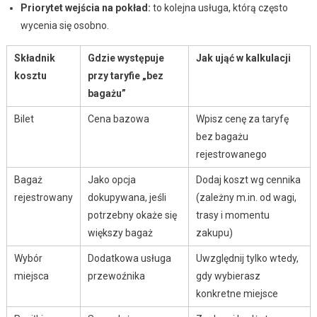
Priorytet wejścia na pokład:
to kolejna usługa, którą często
wycenia się osobno.
Składnik
Gdzie występuje
Jak ująć w kalkulacji
kosztu
przy taryfie „bez
bagażu”
Bilet
Cena bazowa
Wpisz cenę za taryfę
bez bagażu
rejestrowanego
Bagaż
Jako opcja
Dodaj koszt wg cennika
rejestrowany
dokupywana, jeśli
(zależny m.in. od wagi,
potrzebny okaże się
trasy i momentu
większy bagaż
zakupu)
Wybór
Dodatkowa usługa
Uwzględnij tylko wtedy,
miejsca
przewoźnika
gdy wybierasz
konkretne miejsce