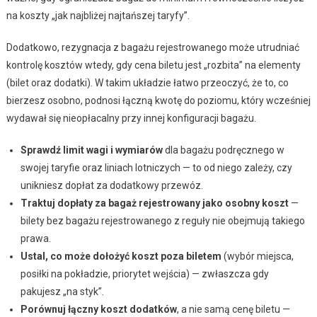
na koszty „jak najbliżej najtańszej taryfy”.
Dodatkowo, rezygnacja z bagażu rejestrowanego może utrudniać
kontrolę kosztów wtedy, gdy cena biletu jest „rozbita” na elementy
(bilet oraz dodatki). W takim układzie łatwo przeoczyć, że to, co
bierzesz osobno, podnosi łączną kwotę do poziomu, który wcześniej
wydawał się nieopłacalny przy innej konfiguracji bagażu.
Sprawdź limit wagi i wymiarów
dla bagażu podręcznego w
swojej taryfie oraz liniach lotniczych — to od niego zależy, czy
unikniesz dopłat za dodatkowy przewóz.
Traktuj dopłaty za bagaż rejestrowany jako osobny koszt
—
bilety bez bagażu rejestrowanego z reguły nie obejmują takiego
prawa.
Ustal, co może dołożyć koszt poza biletem
(wybór miejsca,
posiłki na pokładzie, priorytet wejścia) — zwłaszcza gdy
pakujesz „na styk”.
Porównuj łączny koszt dodatków
, a nie samą cenę biletu —