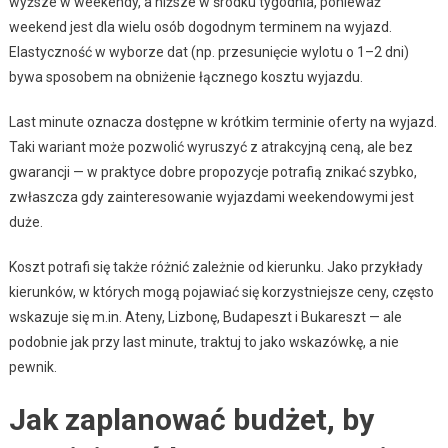
wyższe w weekendy, a niższe w środku tygodnia, ponieważ
weekend jest dla wielu osób dogodnym terminem na wyjazd.
Elastyczność w wyborze dat (np. przesunięcie wylotu o 1–2 dni)
bywa sposobem na obniżenie łącznego kosztu wyjazdu.
Last minute oznacza dostępne w krótkim terminie oferty na wyjazd.
Taki wariant może pozwolić wyruszyć z atrakcyjną ceną, ale bez
gwarancji — w praktyce dobre propozycje potrafią znikać szybko,
zwłaszcza gdy zainteresowanie wyjazdami weekendowymi jest
duże.
Koszt potrafi się także różnić zależnie od kierunku. Jako przykłady
kierunków, w których mogą pojawiać się korzystniejsze ceny, często
wskazuje się m.in. Ateny, Lizbonę, Budapeszt i Bukareszt — ale
podobnie jak przy last minute, traktuj to jako wskazówkę, a nie
pewnik.
Jak zaplanować budżet, by