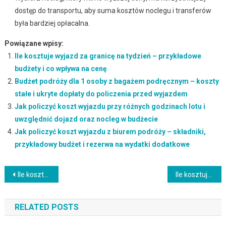
dostęp do transportu, aby suma kosztów noclegu i transferów
była bardziej opłacalna.
Powiązane wpisy:
Ile kosztuje wyjazd za granicę na tydzień – przykładowe
budżety i co wpływa na cenę
Budżet podróży dla 1 osoby z bagażem podręcznym – koszty
stałe i ukryte dopłaty do policzenia przed wyjazdem
Jak policzyć koszt wyjazdu przy różnych godzinach lotu i
uwzględnić dojazd oraz nocleg w budżecie
Jak policzyć koszt wyjazdu z biurem podróży – składniki,
przykładowy budżet i rezerwa na wydatki dodatkowe
Nawigacja
Ile kosztuje wyjazd za granicę bez bagażu rejestrowanego: bilety, opłaty i budżet wyjazdu
Ile kosztuje city break z jedzeniem na mieście? Loty, noclegi i reszta wydatków, które trzeba doliczyć
wpisu
RELATED POSTS