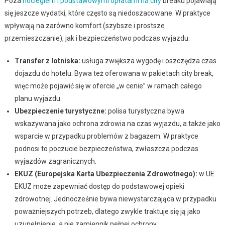
Poza
noclegiem i podstawowymi opłatami na city
breaku pojawiają
się jeszcze wydatki, które często są niedoszacowane. W praktyce
wpływają na zarówno komfort (szybsze i prostsze
przemieszczanie), jak i bezpieczeństwo podczas wyjazdu.
Transfer z lotniska:
usługa zwiększa wygodę i oszczędza czas
dojazdu do hotelu. Bywa też oferowana w pakietach city break,
więc może pojawić się w ofercie „w cenie” w ramach całego
planu wyjazdu.
Ubezpieczenie turystyczne:
polisa turystyczna bywa
wskazywana jako ochrona zdrowia na czas wyjazdu, a także jako
wsparcie w przypadku problemów z bagażem. W praktyce
podnosi to poczucie bezpieczeństwa, zwłaszcza podczas
wyjazdów zagranicznych.
EKUZ (Europejska Karta Ubezpieczenia Zdrowotnego):
w UE
EKUZ może zapewniać dostęp do podstawowej opieki
zdrowotnej. Jednocześnie bywa niewystarczająca w przypadku
poważniejszych potrzeb, dlatego zwykle traktuje się ją jako
uzupełnienie, a nie zamiennik pełnej ochrony.