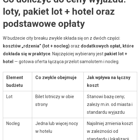
loty, pakiet lot + hotel oraz
podstawowe opłaty
W budżecie city breaku zwykle składa się on z dwóch części:
kosztów „rdzenia” (lot + nocleg)
oraz
dodatkowych opłat, które
dokłada się w praktyce
. Najczęściej wybierany jest
pakiet lot +
hotel
— gotowa oferta łącząca przelot samolotem i nocleg.
Element
Co zwykle obejmuje
Jak wpływa na łączny
budżetu
koszt
Lot
Bilet lotniczy w obie
Stanowi bazę ceny;
strony
zależy m.in. od miasta i
standardu wyjazdu
Nocleg
Jedna lub więcej nocy
Najsilniej zmienia koszt
w hotelu
w zależności od
standardu i lokalizacji