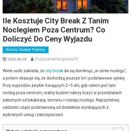
Ile Kosztuje City Break Z Tanim
Noclegiem Poza Centrum? Co
Doliczyć Do Ceny Wyjazdu
Koszty I Budżet Podróży
Przystanekhiszpania.pl
2026-06-28
Wiele osób zakłada, że
city break
da się domknąć „w cenie noclegu”,
a potem okazuje się, że dochodzą jeszcze lot i podstawowe opłaty.
Przy wyjeździe zwykle trwającym 2–5 dni, gdy celem jest tani
nocleg poza centrum, realny budżet należy liczyć w przedziałach
zależnych od lokalizacji, terminu i rodzaju noclegu. Najczytelniej
oddzielić część podstawową od dodatków wynikających z
wybranych usług i zabezpieczeń.