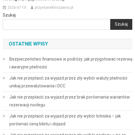
2026-07-10
przystanekhiszpania.pl
Szukaj
Szukaj
OSTATNIE WPISY
Bezpieczeństwo finansowe w podróży: jak przygotować rezerwę
i awaryjne płatności
Jak nie przepłacić za wyjazd przez zły wybór waluty płatności:
unikaj przewalutowania i DCC
Jak nie przepłacić za wyjazd przez brak porównania wariantów
rezerwacji noclegu
Jak nie przepłacić za wyjazd przez zły wybór lotniska – jak
porównać cenę biletu i dojazd
Jak nie przepłacić za wyjazd przez zły wybór noclegu – na co