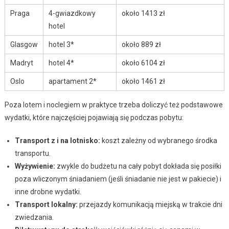
Praga
4-gwiazdkowy
około 1413 zł
hotel
Glasgow
hotel 3*
około 889 zł
Madryt
hotel 4*
około 6104 zł
Oslo
apartament 2*
około 1461 zł
Poza lotem i noclegiem w praktyce trzeba doliczyć też podstawowe
wydatki, które najczęściej pojawiają się podczas pobytu:
Transport z i na lotnisko:
koszt zależny od wybranego środka
transportu.
Wyżywienie:
zwykle do budżetu na cały pobyt dokłada się posiłki
poza wliczonym śniadaniem (jeśli śniadanie nie jest w pakiecie) i
inne drobne wydatki.
Transport lokalny:
przejazdy komunikacją miejską w trakcie dni
zwiedzania.