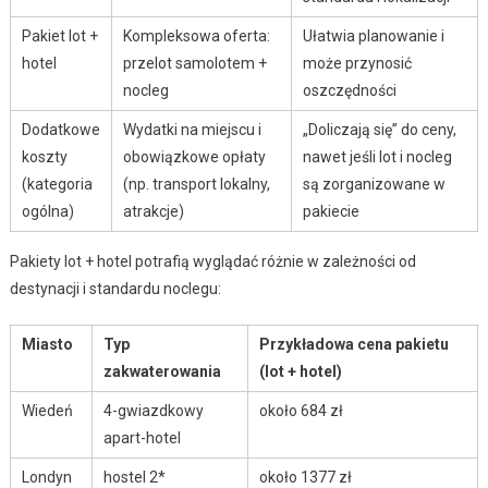
Pakiet lot +
Kompleksowa oferta:
Ułatwia planowanie i
hotel
przelot samolotem +
może przynosić
nocleg
oszczędności
Dodatkowe
Wydatki na miejscu i
„Doliczają się” do ceny,
koszty
obowiązkowe opłaty
nawet jeśli lot i nocleg
(kategoria
(np. transport lokalny,
są zorganizowane w
ogólna)
atrakcje)
pakiecie
Pakiety lot + hotel potrafią wyglądać różnie w zależności od
destynacji i standardu noclegu:
Miasto
Typ
Przykładowa cena pakietu
zakwaterowania
(lot + hotel)
Wiedeń
4-gwiazdkowy
około 684 zł
apart-hotel
Londyn
hostel 2*
około 1377 zł