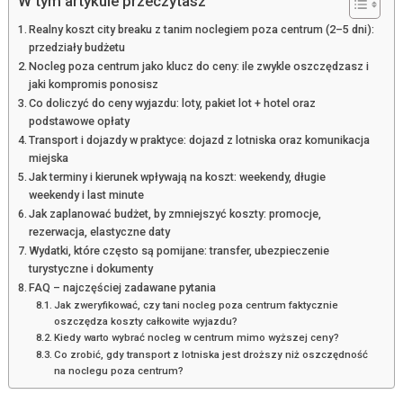
W tym artykule przeczytasz
Realny koszt city breaku z tanim noclegiem poza centrum (2–5 dni):
przedziały budżetu
Nocleg poza centrum jako klucz do ceny: ile zwykle oszczędzasz i
jaki kompromis ponosisz
Co doliczyć do ceny wyjazdu: loty, pakiet lot + hotel oraz
podstawowe opłaty
Transport i dojazdy w praktyce: dojazd z lotniska oraz komunikacja
miejska
Jak terminy i kierunek wpływają na koszt: weekendy, długie
weekendy i last minute
Jak zaplanować budżet, by zmniejszyć koszty: promocje,
rezerwacja, elastyczne daty
Wydatki, które często są pomijane: transfer, ubezpieczenie
turystyczne i dokumenty
FAQ – najczęściej zadawane pytania
Jak zweryfikować, czy tani nocleg poza centrum faktycznie
oszczędza koszty całkowite wyjazdu?
Kiedy warto wybrać nocleg w centrum mimo wyższej ceny?
Co zrobić, gdy transport z lotniska jest droższy niż oszczędność
na noclegu poza centrum?