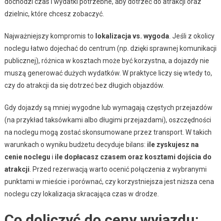
dochodzi czas i wydatki potrzebne, aby dotrzeć do atrakcji oraz
dzielnic, które chcesz zobaczyć.
Najważniejszy kompromis to
lokalizacja vs. wygoda
. Jeśli z okolicy
noclegu łatwo dojechać do centrum (np. dzięki sprawnej komunikacji
publicznej), różnica w kosztach może być korzystna, a dojazdy nie
muszą generować dużych wydatków. W praktyce liczy się wtedy to,
czy do atrakcji da się dotrzeć bez długich objazdów.
Gdy dojazdy są mniej wygodne lub wymagają częstych przejazdów
(na przykład taksówkami albo długimi przejazdami), oszczędności
na noclegu mogą zostać skonsumowane przez transport. W takich
warunkach o wyniku budżetu decyduje bilans:
ile zyskujesz na
cenie noclegu
i
ile dopłacasz czasem oraz kosztami dojścia do
atrakcji
. Przed rezerwacją warto ocenić połączenia z wybranymi
punktami w mieście i porównać, czy korzystniejsza jest niższa cena
noclegu czy lokalizacja skracająca czas w drodze.
Co doliczyć do ceny wyjazdu: