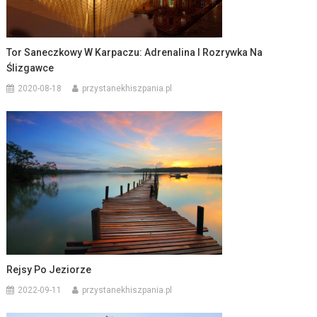
Tor Saneczkowy W Karpaczu: Adrenalina I Rozrywka Na
Ślizgawce
2020-08-18
przystanekhiszpania.pl
Rejsy Po Jeziorze
2022-09-11
przystanekhiszpania.pl