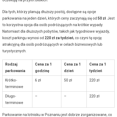
Dla tych, którzy planują dłuższy postój, dostępne są opcje
parkowania na jeden dzień, których ceny zaczynają się od
50 zł
. Jest
to korzystna opcja dla osób podróżujących na krótkie wypady.
Natomiast dla dłuższych pobytów, takich jak tygodniowe wyjazdy,
koszt parkingu wynosi od
220 zł za tydzień
, co czyni tę opcję
atrakcyjną dla osób podróżujących w celach biznesowych lub
turystycznych.
Rodzaj
Cena za 1
Cena za 1
Cena za 1
parkowania
godzinę
dzień
tydzień
Krótko-
6 zł
50 zł
220 zł
terminowe
Długo-
–
–
220 zł
terminowe
Parkowanie na lotnisku w Poznaniu jest dobrze zorganizowane, co