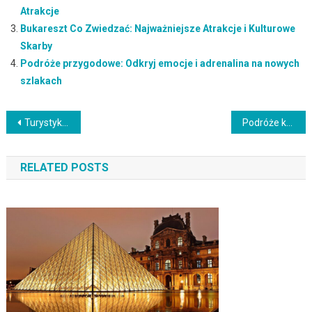
Atrakcje
Bukareszt Co Zwiedzać: Najważniejsze Atrakcje i Kulturowe
Skarby
Podróże przygodowe: Odkryj emocje i adrenalina na nowych
szlakach
Nawigacja
Turystyka żeglarska: Podróże na wodach oceanicznych i morskich
Podróże kulturowe: Poznaj różnorodność kultur i tradycji na świecie
wpisu
RELATED POSTS