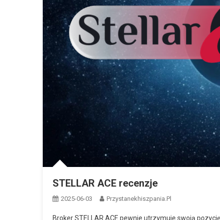
STELLAR ACE recenzje
2025-06-03
Przystanekhiszpania.pl
Broker STELLAR ACE pewnie utrzymuje swoją pozycję n