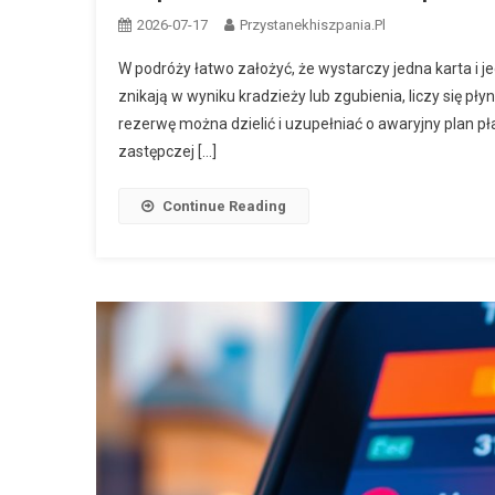
2026-07-17
Przystanekhiszpania.pl
W podróży łatwo założyć, że wystarczy jedna karta i je
znikają w wyniku kradzieży lub zgubienia, liczy się p
rezerwę można dzielić i uzupełniać o awaryjny plan pł
zastępczej […]
Continue Reading