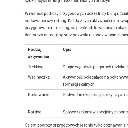
szukających emocji i niezapomnianych przeżyć.
W ramach podróży przygodowych uczestnicy biorą udział
nurkowanie czy rafting. Każda z tych aktywności ma swo
przygotowania. Trekking, na przykład, to wspaniała okaz
dostarcza adrenaliny oraz pozwala na podziwianie zapie
Rodzaj
Opis
aktywności
Trekking
Długie wędrówki po górach i szlakac
Wspinaczka
Aktywność polegająca na pokonywan
formacji skalnych.
Nurkowanie
Podwodne eksploracje przy użyciu s
Rafting
Spływy rzekami w specjalnych pont
Celem podróży przygodowych jest nie tylko poznawanie no