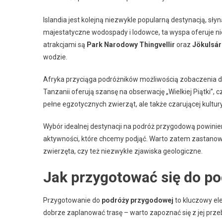
Islandia jest kolejną niezwykle popularną destynacją, sł
majestatyczne wodospady i lodowce, ta wyspa oferuje n
atrakcjami są
Park Narodowy Thingvellir
oraz
Jökulsár
wodzie.
Afryka przyciąga podróżników możliwością zobaczenia dz
Tanzanii oferują szansę na obserwację „Wielkiej Piątki”, c
pełne egzotycznych zwierząt, ale także czarującej kultury
Wybór idealnej destynacji na podróż przygodową powinie
aktywności, które chcemy podjąć. Warto zatem zastanowić s
zwierzęta, czy też niezwykłe zjawiska geologiczne.
Jak przygotować się do p
Przygotowanie do
podróży przygodowej
to kluczowy el
dobrze zaplanować trasę – warto zapoznać się z jej przeb