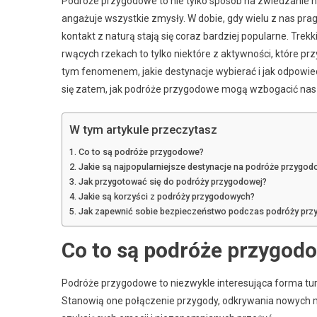
Podróże przygodowe to nie tylko sposób na zwiedzanie 
angażuje wszystkie zmysły. W dobie, gdy wielu z nas pragn
kontakt z naturą stają się coraz bardziej popularne. Trek
rwących rzekach to tylko niektóre z aktywności, które p
tym fenomenem, jakie destynacje wybierać i jak odpowie
się zatem, jak podróże przygodowe mogą wzbogacić nasze ż
W tym artykule przeczytasz
Co to są podróże przygodowe?
Jakie są najpopularniejsze destynacje na podróże przygo
Jak przygotować się do podróży przygodowej?
Jakie są korzyści z podróży przygodowych?
Jak zapewnić sobie bezpieczeństwo podczas podróży pr
Co to są podróże przygod
Podróże przygodowe to niezwykle interesująca forma turys
Stanowią one połączenie przygody, odkrywania nowych mie