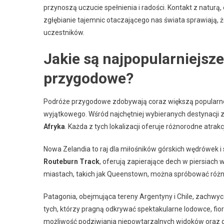
przynoszą uczucie spełnienia i radości. Kontakt z natu
zgłębianie tajemnic otaczającego nas świata sprawiają, 
uczestników.
Jakie są najpopularniejsz
przygodowe?
Podróże przygodowe zdobywają coraz większą popularno
wyjątkowego. Wśród najchętniej wybieranych destynacji zn
Afryka
. Każda z tych lokalizacji oferuje różnorodne atra
Nowa Zelandia to raj dla miłośników górskich wędrówek i
Routeburn Track
, oferują zapierające dech w piersiach w
miastach, takich jak Queenstown, można spróbować różn
Patagonia, obejmująca tereny Argentyny i Chile, zachwyc
tych, którzy pragną odkrywać spektakularne lodowce, fiord
możliwość podziwiania niepowtarzalnych widoków oraz dz