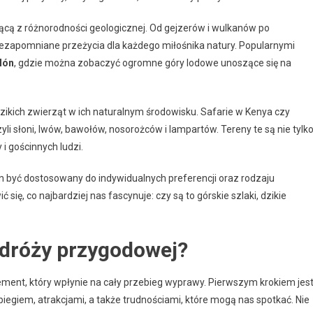
ynącą z różnorodności geologicznej. Od gejzerów i wulkanów po
iezapomniane przeżycia dla każdego miłośnika natury. Popularnymi
lón
, gdzie można zobaczyć ogromne góry lodowe unoszące się na
ikich zwierząt w ich naturalnym środowisku. Safarie w Kenya czy
zyli słoni, lwów, bawołów, nosorożców i lampartów. Tereny te są nie tylk
 i gościnnych ludzi.
n być dostosowany do indywidualnych preferencji oraz rodzaju
ię, co najbardziej nas fascynuje: czy są to górskie szlaki, dzikie
odróży przygodowej?
ement, który wpłynie na cały przebieg wyprawy. Pierwszym krokiem jes
iegiem, atrakcjami, a także trudnościami, które mogą nas spotkać. Nie