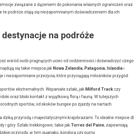
rą, emocje związane z dążeniem do pokonania własnych ograniczeń oraz
że te podróże stają się niezapomnianym doświadczeniem dla ich
e destynacje na podróże
ść wśród osób pragnących uciec od codzienności i doświadczyć czego
ajdują się takie miejsca jak
Nowa Zelandia
,
Patagonia
,
Islandia
i
kcje i niezapomniane przeżycia, które przyciągają miłośników przygód.
 sportów ekstremalnych. Wspaniałe szlaki, jak
Milford Track
czy
idoki oraz bliski kontakt z wyjątkową florą i fauną. W tutejszych
orodnych sportów, od skoków bungee po zjazdy na nartach.
a dziką przyrodą i majestatycznymi krajobrazami. To idealne miejsce d
y i góry. Szlaki trekkingowe, takie jak
Torres del Paine
, zapewniają
ikiej przyrody, w tym guanako, kondora czy pumy.