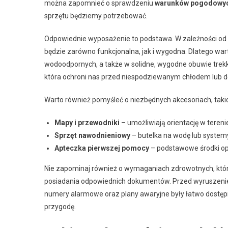
można zapomnieć o sprawdzeniu
warunków pogodowy
sprzętu będziemy potrzebować.
Odpowiednie wyposażenie to podstawa. W zależności od 
będzie zarówno funkcjonalna, jak i wygodna. Dlatego wa
wodoodpornych, a także w solidne, wygodne obuwie trekk
która ochroni nas przed niespodziewanym chłodem lub 
Warto również pomyśleć o niezbędnych akcesoriach, takic
Mapy i przewodniki
– umożliwiają orientację w tereni
Sprzęt nawodnieniowy
– butelka na wodę lub systemy
Apteczka pierwszej pomocy
– podstawowe środki opa
Nie zapominaj również o wymaganiach zdrowotnych, któ
posiadania odpowiednich dokumentów. Przed wyruszeniem 
numery alarmowe oraz plany awaryjne były łatwo dostęp
przygodę.