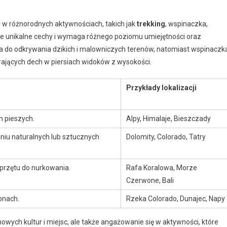
 w różnorodnych aktywnościach, takich jak
trekking
, wspinaczka,
je unikalne cechy i wymaga różnego poziomu umiejętności oraz
ja do odkrywania dzikich i malowniczych terenów, natomiast wspinaczk
rających dech w piersiach widoków z wysokości.
Przykłady lokalizacji
h pieszych.
Alpy, Himalaje, Bieszczady
iu naturalnych lub sztucznych
Dolomity, Colorado, Tatry
przętu do nurkowania.
Rafa Koralowa, Morze
Czerwone, Bali
onach.
Rzeka Colorado, Dunajec, Napy
wych kultur i miejsc, ale także angażowanie się w aktywności, które