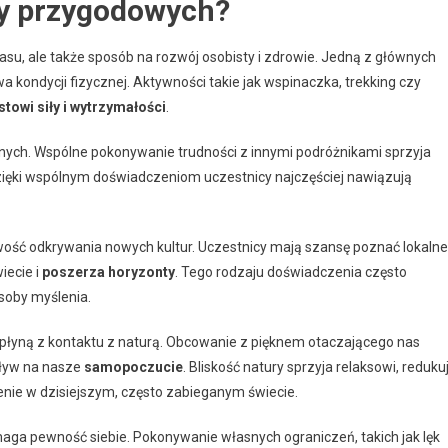
ży przygodowych?
su, ale także sposób na rozwój osobisty i zdrowie. Jedną z głównych
 kondycji fizycznej. Aktywności takie jak wspinaczka, trekking czy
towi siły i wytrzymałości
.
alnych. Wspólne pokonywanie trudności z innymi podróżnikami sprzyja
zięki wspólnym doświadczeniom uczestnicy najczęściej nawiązują
ość odkrywania nowych kultur. Uczestnicy mają szansę poznać lokalne
iecie i
poszerza horyzonty
. Tego rodzaju doświadczenia często
osoby myślenia.
płyną z kontaktu z naturą. Obcowanie z pięknem otaczającego nas
pływ na nasze
samopoczucie
. Bliskość natury sprzyja relaksowi, reduku
enie w dzisiejszym, często zabieganym świecie.
a pewność siebie. Pokonywanie własnych ograniczeń, takich jak lęk