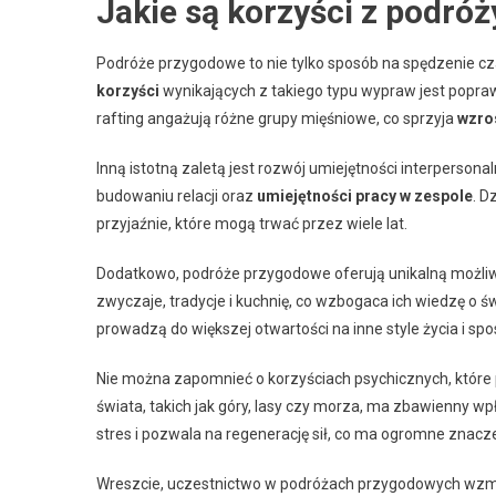
Jakie są korzyści z podró
Podróże przygodowe to nie tylko sposób na spędzenie cza
korzyści
wynikających z takiego typu wypraw jest poprawa
rafting angażują różne grupy mięśniowe, co sprzyja
wzros
Inną istotną zaletą jest rozwój umiejętności interperson
budowaniu relacji oraz
umiejętności pracy w zespole
. D
przyjaźnie, które mogą trwać przez wiele lat.
Dodatkowo, podróże przygodowe oferują unikalną możliw
zwyczaje, tradycje i kuchnię, co wzbogaca ich wiedzę o św
prowadzą do większej otwartości na inne style życia i sp
Nie można zapomnieć o korzyściach psychicznych, które 
świata, takich jak góry, lasy czy morza, ma zbawienny w
stres i pozwala na regenerację sił, co ma ogromne znacz
Wreszcie, uczestnictwo w podróżach przygodowych wzmag