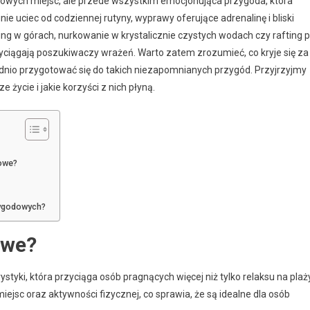
nowych miejsc, ale przede wszystkim emocjonująca przygoda, która
ie uciec od codziennej rutyny, wyprawy oferujące adrenalinę i bliski
king w górach, nurkowanie w krystalicznie czystych wodach czy rafting 
rzyciągają poszukiwaczy wrażeń. Warto zatem zrozumieć, co kryje się za
dnio przygotować się do takich niezapomnianych przygód. Przyjrzyjmy
ycie i jakie korzyści z nich płyną.
dowe?
zygodowych?
owe?
tyki, która przyciąga osób pragnących więcej niż tylko relaksu na plaży
jsc oraz aktywności fizycznej, co sprawia, że są idealne dla osób