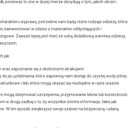
ch
, ponieważ to one w dużej mierze decydują o tym, jakich ubrań i
charakteru wyprawy, potrzebne nam będą różne rodzaje odzieży, która
rto zainwestować w odzież z materiałów oddychających i
ingowe. Zawsze lepiej jest mieć ze sobą dodatkową warstwę odzieży,
deszczem.
h jak:
e oraz zapoznanie się z okolicznymi atrakcjami.
 do jej uzdatniania, które zapewnią nam dostęp do czystej wody pitnej.
trunkowe i leki, które mogą okazać się niezbędne w razie urazów.
re mogą obejmować szczepienia, przyjmowanie leków lub konieczność
w drogę zadbaj o to, by wszystkie istotne informacje, takie jak
ne. W ten sposób zwiększysz swoje szanse na bezpieczną i udaną