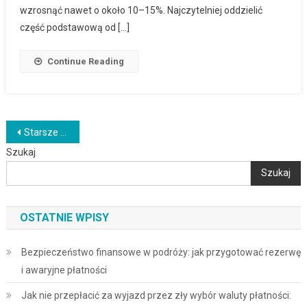
wzrosnąć nawet o około 10–15%. Najczytelniej oddzielić
część podstawową od […]
Continue Reading
Nawigacja
Starsze wpisy
Szukaj
po
Szukaj
wpisach
OSTATNIE WPISY
Bezpieczeństwo finansowe w podróży: jak przygotować rezerwę
i awaryjne płatności
Jak nie przepłacić za wyjazd przez zły wybór waluty płatności: