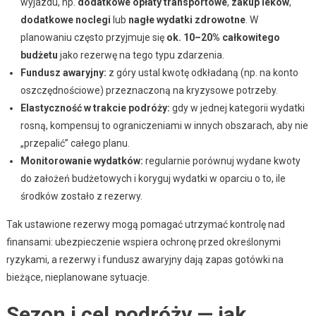
wyjazdu, np.
dodatkowe opłaty transportowe
,
zakup leków
,
dodatkowe noclegi
lub
nagłe wydatki zdrowotne
. W
planowaniu często przyjmuje się
ok. 10–20% całkowitego
budżetu
jako rezerwę na tego typu zdarzenia.
Fundusz awaryjny:
z góry ustal kwotę odkładaną (np. na konto
oszczędnościowe) przeznaczoną na kryzysowe potrzeby.
Elastyczność w trakcie podróży:
gdy w jednej kategorii wydatki
rosną, kompensuj to ograniczeniami w innych obszarach, aby nie
„przepalić” całego planu.
Monitorowanie wydatków:
regularnie porównuj wydane kwoty
do założeń budżetowych i koryguj wydatki w oparciu o to, ile
środków zostało z rezerwy.
Tak ustawione rezerwy mogą pomagać utrzymać kontrolę nad
finansami: ubezpieczenie wspiera ochronę przed określonymi
ryzykami, a rezerwy i fundusz awaryjny dają zapas gotówki na
bieżące, nieplanowane sytuacje.
Sezon i cel podróży — jak