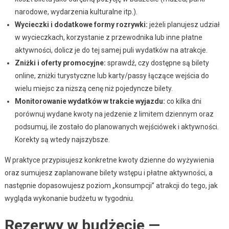
narodowe, wydarzenia kulturalne itp.).
Wycieczki i dodatkowe formy rozrywki:
jeżeli planujesz udział
w wycieczkach, korzystanie z przewodnika lub inne płatne
aktywności, dolicz je do tej samej puli wydatków na atrakcje.
Zniżki i oferty promocyjne:
sprawdź, czy dostępne są bilety
online, zniżki turystyczne lub karty/passy łączące wejścia do
wielu miejsc za niższą cenę niż pojedyncze bilety.
Monitorowanie wydatków w trakcie wyjazdu:
co kilka dni
porównuj wydane kwoty na jedzenie z limitem dziennym oraz
podsumuj, ile zostało do planowanych wejściówek i aktywności.
Korekty są wtedy najszybsze.
W praktyce przypisujesz konkretne kwoty dzienne do wyżywienia
oraz sumujesz zaplanowane bilety wstępu i płatne aktywności, a
następnie dopasowujesz poziom „konsumpcji” atrakcji do tego, jak
wygląda wykonanie budżetu w tygodniu.
Rezerwy w budżecie —