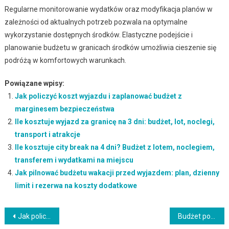
Regularne monitorowanie wydatków oraz modyfikacja planów w
zależności od aktualnych potrzeb pozwala na optymalne
wykorzystanie dostępnych środków. Elastyczne podejście i
planowanie budżetu w granicach środków umożliwia cieszenie się
podróżą w komfortowych warunkach.
Powiązane wpisy:
Jak policzyć koszt wyjazdu i zaplanować budżet z
marginesem bezpieczeństwa
Ile kosztuje wyjazd za granicę na 3 dni: budżet, lot, noclegi,
transport i atrakcje
Ile kosztuje city break na 4 dni? Budżet z lotem, noclegiem,
transferem i wydatkami na miejscu
Jak pilnować budżetu wakacji przed wyjazdem: plan, dzienny
limit i rezerwa na koszty dodatkowe
Nawigacja
Jak policzyć budżet podróży dla 1 osoby: kategorie kosztów i realistyczne oszacowanie
Budżet podróży dla 1 osoby na city break – jak policzyć wydatki i uniknąć ukrytych kosztów stałych