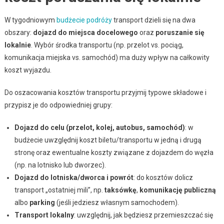
W tygodniowym
budżecie podróży
transport dzieli się na dwa
obszary:
dojazd do miejsca docelowego
oraz
poruszanie się
lokalnie
. Wybór środka transportu (np. przelot vs. pociąg,
komunikacja miejska vs. samochód) ma duży wpływ na całkowity
koszt wyjazdu.
Do oszacowania kosztów transportu przyjmij typowe składowe i
przypisz je do odpowiedniej grupy:
Dojazd do celu (przelot, kolej, autobus, samochód)
: w
budżecie uwzględnij koszt biletu/transportu w jedną i drugą
stronę oraz ewentualne koszty związane z dojazdem do węzła
(np. na lotnisko lub dworzec).
Dojazd do lotniska/dworca i powrót
: do kosztów dolicz
transport „ostatniej mili”, np.
taksówkę
,
komunikację publiczną
albo
parking
(jeśli jedziesz własnym samochodem).
Transport lokalny
: uwzględnij, jak będziesz przemieszczać się