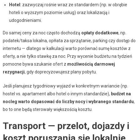
Hotel
: zazwyczaj rośnie wraz ze standardem (np. w obrębie
hoteli o wyższym poziomie usług) oraz lokalizacją i
udogodnieniami.
Do samej ceny za noc często dochodzą
opłaty dodatkowe
, np.
podatek/taksa lokalna, opłłata za sprzątanie, parking czy dostęp do
internetu — dlatego w kalkulacji warto porównać sumę kosztów z
oferty, a nie tylko stawkę za noc. Przy wycenie budżetu na tydzień
pomocne bywa szukanie ofert z
możliwością darmowej
rezygnacji
, gdy doprecyzowujesz plany pobytu.
Jeśli planujesz tygodniowy wyjazd w konkretnym wariancie (np.
hostel vs. apartament albo hotel o innym standardzie),
budżet na
nocleg warto dopasować do liczby nocy i wybranego standardu
,
bo to one będą sterowały większością kosztu.
Transport — przelot, dojazdy i
koszt poruszania się lokalnie