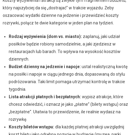
Koszty wyżywienia i atrakcji są zwykle tym fragmentem budżetu,
który najszybciej da się „dostrajać” w trakcie wyjazdu. Żeby
oszacować wydatki dzienne na jedzenie i przewidzieć koszty
rozrywki, połącz te dwie kategorie w jeden plan na tydzień.
Rodzaj wyżywienia (dom vs. miasto):
zaplanuj, jaki udział
posiłków będzie robiony samodzielnie, a jaki zjedziesz w
restauracjach lub barach. To wpływa na wysokość kosztów
dziennych.
Budżet dzienny na jedzenie i napoje:
ustal realistyczną kwotę
na posiłki i napoje w ciągu jednego dnia, dopasowaną do stylu
podróżowania. Taki limit pomaga utrzymać kontrolę w trakcie
tygodnia.
Lista atrakcji płatnych i bezpłatnych:
wypisz atrakcje, które
chcesz odwiedzić, i oznacz je jako „płatne” (bilety wstępu) oraz
„bezpłatne”. Ułatwia to przewidzenie, ile realnie wydasz na
rozrywkę.
Koszty biletów wstępu:
dla każdej płatnej atrakcji uwzględnij
koszt biletu jako odrębną pozycję w budżecie (muzea, parki