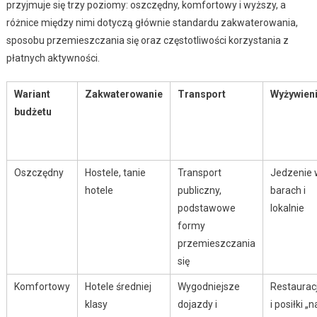
przyjmuje się trzy poziomy: oszczędny, komfortowy i wyższy, a
różnice między nimi dotyczą głównie standardu zakwaterowania,
sposobu przemieszczania się oraz częstotliwości korzystania z
płatnych aktywności.
Wariant
Zakwaterowanie
Transport
Wyżywien
budżetu
Oszczędny
Hostele, tanie
Transport
Jedzenie 
hotele
publiczny,
barach i
podstawowe
lokalnie
formy
przemieszczania
się
Komfortowy
Hotele średniej
Wygodniejsze
Restaurac
klasy
dojazdy i
i posiłki „n