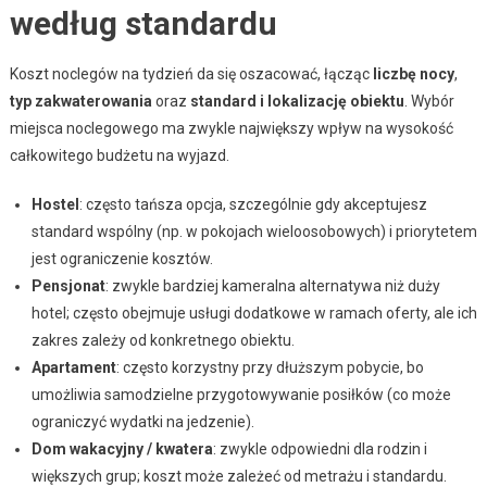
według standardu
Koszt noclegów na tydzień da się oszacować, łącząc
liczbę nocy
,
typ zakwaterowania
oraz
standard i lokalizację obiektu
. Wybór
miejsca noclegowego ma zwykle największy wpływ na wysokość
całkowitego budżetu na wyjazd.
Hostel
: często tańsza opcja, szczególnie gdy akceptujesz
standard wspólny (np. w pokojach wieloosobowych) i priorytetem
jest ograniczenie kosztów.
Pensjonat
: zwykle bardziej kameralna alternatywa niż duży
hotel; często obejmuje usługi dodatkowe w ramach oferty, ale ich
zakres zależy od konkretnego obiektu.
Apartament
: często korzystny przy dłuższym pobycie, bo
umożliwia samodzielne przygotowywanie posiłków (co może
ograniczyć wydatki na jedzenie).
Dom wakacyjny / kwatera
: zwykle odpowiedni dla rodzin i
większych grup; koszt może zależeć od metrażu i standardu.