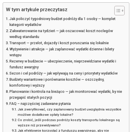
W tym artykule przeczytasz
Jak policzyć tygodniowy budżet podróży dla 1 osoby — komplet
kategorii wydatków
Zakwaterowanie na tydzień — jak oszacować koszt noclegów
według standardu
Transport — przelot, dojazdy i koszt poruszania się lokalnie
Wyżywienie i atrakcje — jak zaplanować wydatki dzienne i bilety
wstępu
Rezerwy w budżecie — ubezpieczenie, nieprzewidziane wydatki i
fundusz awaryjny
Sezon i cel podróży — jak wpływają na ceny i priorytety wydatków
Budżety wariantowe i porównanie kosztów — oszczędny,
komfortowy i wyższy
Planowanie i kontrola na bieżąco — jak monitorować wydatki, by nie
przegapić stałych pozycji
FAQ – najczęściej zadawane pytania
Jak zweryfikować, czy zaplanowany budżet uwzględnia wszystkie
możliwe dodatkowe opłaty lokalne?
Co zrobić, jeśli podczas podróży koszty transportu lokalnego są
wyższe niż przewidywano?
Jak efektywnie korzystać z funduszu awaryjnego, aby nie