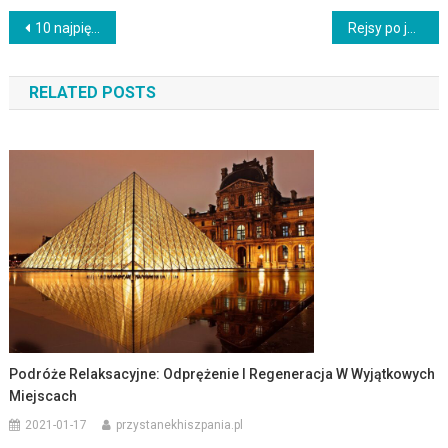
Nawigacja
10 najpiękniejszych miejsc do odwiedzenia w Europie
Rejsy po jeziorze
wpisu
RELATED POSTS
Podróże Relaksacyjne: Odprężenie I Regeneracja W Wyjątkowych
Miejscach
2021-01-17
przystanekhiszpania.pl