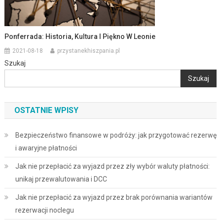
Ponferrada: Historia, Kultura I Piękno W Leonie
2021-08-18
przystanekhiszpania.pl
Szukaj
Szukaj
OSTATNIE WPISY
Bezpieczeństwo finansowe w podróży: jak przygotować rezerwę
i awaryjne płatności
Jak nie przepłacić za wyjazd przez zły wybór waluty płatności:
unikaj przewalutowania i DCC
Jak nie przepłacić za wyjazd przez brak porównania wariantów
rezerwacji noclegu