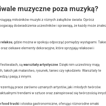
stiwale muzyczne poza muzyką?
yciągają miłośników muzyki z różnych zakątków świata. Oprócz
zbogacają doświadczenia uczestników i sprawiają, że każdy może znale
 relaksu
, gdzie można w spokoju odpocząć pomiędzy występami. Takie
oraz ciekawe elementy dekoracyjne, które sprzyjają relaksowi i
festiwalach, są
warsztaty artystyczne
. Dzięki nim uczestnicy mają
, takich jak malarstwo, rysunek, taniec czy rękodzieło. Warsztaty te
edzą i pasją z innymi.
prezentują prace zarówno uznanych artystów, jak i młodych twórców.
 aktualnymi trendami w sztuce oraz zainspirować się twórczością innyc
e food trucki
i stoiska gastronomiczne, oferując różnorodne smaki