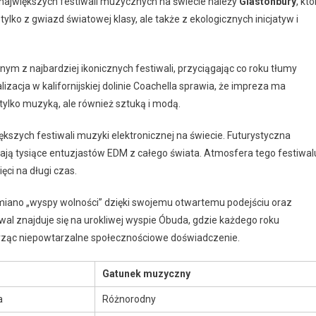
 największych festiwali muzycznych na świecie należy
Glastonbury
, któ
 tylko z gwiazd światowej klasy, ale także z ekologicznych inicjatyw i
dnym z najbardziej ikonicznych festiwali, przyciągając co roku tłumy
zacja w kalifornijskiej dolinie Coachella sprawia, że impreza ma
 tylko muzyką, ale również sztuką i modą.
iększych festiwali muzyki elektronicznej na świecie. Futurystyczna
gają tysiące entuzjastów EDM z całego świata. Atmosfera tego festiwal
ci na długi czas.
ł miano „wyspy wolności” dzięki swojemu otwartemu podejściu oraz
iwal znajduje się na urokliwej wyspie Óbuda, gdzie każdego roku
tworząc niepowtarzalne społecznościowe doświadczenie.
Gatunek muzyczny
a
Różnorodny