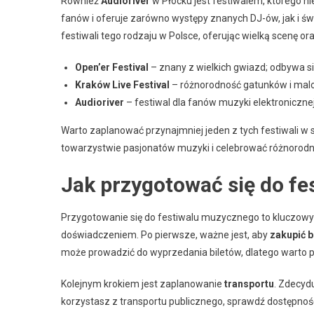
Również
Audioriver
w Płocku jest festiwalem, którego n
fanów i oferuje zarówno występy znanych DJ-ów, jak i św
festiwali tego rodzaju w Polsce, oferując wielką scenę ora
Open’er Festival
– znany z wielkich gwiazd; odbywa si
Kraków Live Festival
– różnorodność gatunków i mal
Audioriver
– festiwal dla fanów muzyki elektronicznej
Warto zaplanować przynajmniej jeden z tych festiwali 
towarzystwie pasjonatów muzyki i celebrować różnorodno
Jak przygotować się do f
Przygotowanie się do festiwalu muzycznego to kluczowy 
doświadczeniem. Po pierwsze, ważne jest, aby
zakupić b
może prowadzić do wyprzedania biletów, dlatego warto p
Kolejnym krokiem jest zaplanowanie
transportu
. Zdecyd
korzystasz z transportu publicznego, sprawdź dostępnoś