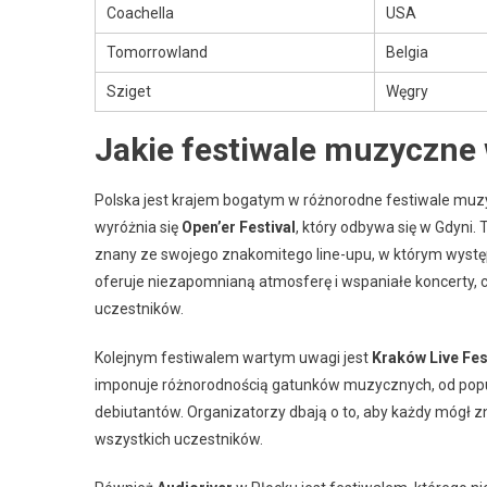
Coachella
USA
Tomorrowland
Belgia
Sziget
Węgry
Jakie festiwale muzyczne 
Polska jest krajem bogatym w różnorodne festiwale muzy
wyróżnia się
Open’er Festival
, który odbywa się w Gdyni. 
znany ze swojego znakomitego line-upu, w którym występ
oferuje niezapomnianą atmosferę i wspaniałe koncerty,
uczestników.
Kolejnym festiwalem wartym uwagi jest
Kraków Live Fes
imponuje różnorodnością gatunków muzycznych, od popu 
debiutantów. Organizatorzy dbają o to, aby każdy mógł z
wszystkich uczestników.