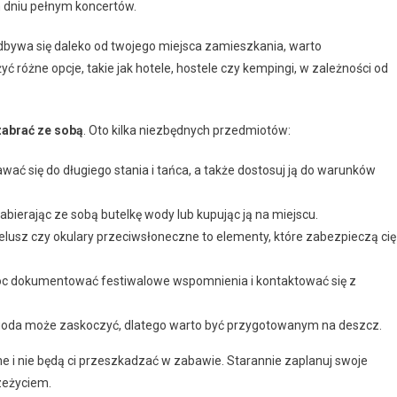
 dniu pełnym koncertów.
 odbywa się daleko od twojego miejsca zamieszkania, warto
óżne opcje, takie jak hotele, hostele czy kempingi, w zależności od
 zabrać ze sobą
. Oto kilka niezbędnych przedmiotów:
wać się do długiego stania i tańca, a także dostosuj ją do warunków
abierając ze sobą butelkę wody lub kupując ją na miejscu.
pelusz czy okulary przeciwsłoneczne to elementy, które zabezpieczą cię
óc dokumentować festiwalowe wspomnienia i kontaktować się z
oda może zaskoczyć, dlatego warto być przygotowanym na deszcz.
ne i nie będą ci przeszkadzać w zabawie. Starannie zaplanuj swoje
zeżyciem.