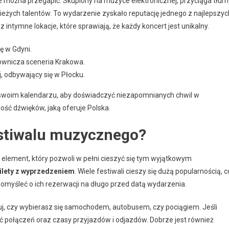
ie można przegapić. Skupiony na muzyce elektronicznej, przyciąga tłum
ieżych talentów. To wydarzenie zyskało reputację jednego z najlepszyc
z intymne lokacje, które sprawiają, że każdy koncert jest unikalny.
ę w Gdyni.
ownicza sceneria Krakowa.
, odbywający się w Płocku.
w swoim kalendarzu, aby doświadczyć niezapomnianych chwil w
ść dźwięków, jaką oferuje Polska.
estiwalu muzycznego?
element, który pozwoli w pełni cieszyć się tym wyjątkowym
ilety z wyprzedzeniem
. Wiele festiwali cieszy się dużą popularnością, c
omyśleć o ich rezerwacji na długo przed datą wydarzenia.
uj, czy wybierasz się samochodem, autobusem, czy pociągiem. Jeśli
ć połączeń oraz czasy przyjazdów i odjazdów. Dobrze jest również