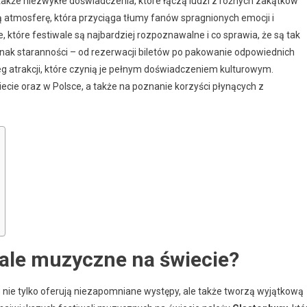
 także niezwykłe doświadczenia, które łączą ludzi z różnych zakątków
 atmosferę, która przyciąga tłumy fanów spragnionych emocji i
które festiwale są najbardziej rozpoznawalne i co sprawia, że są tak
nak staranności – od rezerwacji biletów po pakowanie odpowiednich
eg atrakcji, które czynią je pełnym doświadczeniem kulturowym.
iecie oraz w Polsce, a także na poznanie korzyści płynących z
wale muzyczne na świecie?
 nie tylko oferują niezapomniane występy, ale także tworzą wyjątkową