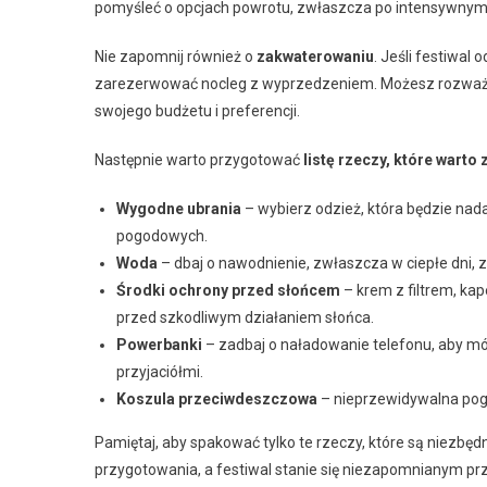
pomyśleć o opcjach powrotu, zwłaszcza po intensywnym
Nie zapomnij również o
zakwaterowaniu
. Jeśli festiwal
zarezerwować nocleg z wyprzedzeniem. Możesz rozważyć r
swojego budżetu i preferencji.
Następnie warto przygotować
listę rzeczy, które warto
Wygodne ubrania
– wybierz odzież, która będzie nada
pogodowych.
Woda
– dbaj o nawodnienie, zwłaszcza w ciepłe dni, z
Środki ochrony przed słońcem
– krem z filtrem, ka
przed szkodliwym działaniem słońca.
Powerbanki
– zadbaj o naładowanie telefonu, aby m
przyjaciółmi.
Koszula przeciwdeszczowa
– nieprzewidywalna pog
Pamiętaj, aby spakować tylko te rzeczy, które są niezbęd
przygotowania, a festiwal stanie się niezapomnianym pr