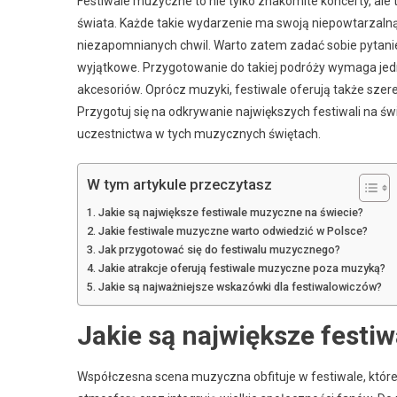
Festiwale muzyczne to nie tylko znakomite koncerty, ale
świata. Każde takie wydarzenie ma swoją niepowtarzalną
niezapomnianych chwil. Warto zatem zadać sobie pytanie, 
wyjątkowe. Przygotowanie do takiej podróży wymaga jed
akcesoriów. Oprócz muzyki, festiwale oferują także szer
Przygotuj się na odkrywanie największych festiwali na św
uczestnictwa w tych muzycznych świętach.
W tym artykule przeczytasz
Jakie są największe festiwale muzyczne na świecie?
Jakie festiwale muzyczne warto odwiedzić w Polsce?
Jak przygotować się do festiwalu muzycznego?
Jakie atrakcje oferują festiwale muzyczne poza muzyką?
Jakie są najważniejsze wskazówki dla festiwalowiczów?
Jakie są największe festi
Współczesna scena muzyczna obfituje w festiwale, które