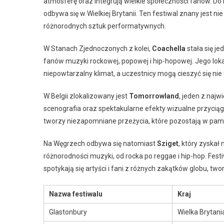
atmosferę oraz integrują wielkie społeczności fanów. Do
odbywa się w Wielkiej Brytanii. Ten festiwal znany jest nie
różnorodnych sztuk performatywnych.
W Stanach Zjednoczonych z kolei,
Coachella
stała się je
fanów muzyki rockowej, popowej i hip-hopowej. Jego lokali
niepowtarzalny klimat, a uczestnicy mogą cieszyć się nie
W Belgii zlokalizowany jest
Tomorrowland
, jeden z najw
scenografia oraz spektakularne efekty wizualne przycią
tworzy niezapomniane przeżycia, które pozostają w pamię
Na Węgrzech odbywa się natomiast
Sziget
, który zyska
różnorodności muzyki, od rocka po reggae i hip-hop. Fest
spotykają się artyści i fani z różnych zakątków globu, 
Nazwa festiwalu
Kraj
Glastonbury
Wielka Brytani