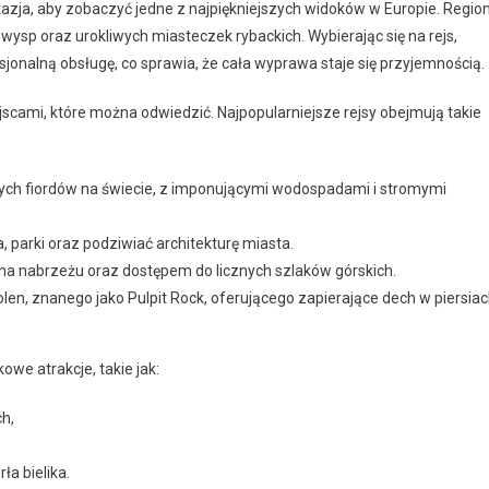
zja, aby zobaczyć jedne z najpiękniejszych widoków w Europie. Regio
ysp oraz urokliwych miasteczek rybackich. Wybierając się na rejs,
onalną obsługę, co sprawia, że cała wyprawa staje się przyjemnością.
jscami, które można odwiedzić. Najpopularniejsze rejsy obejmują takie
ych fiordów na świecie, z imponującymi wodospadami i stromymi
 parki oraz podziwiać architekturę miasta.
a nabrzeżu oraz dostępem do licznych szlaków górskich.
len, znanego jako Pulpit Rock, oferującego zapierające dech w piersia
we atrakcje, takie jak:
ch,
ła bielika.