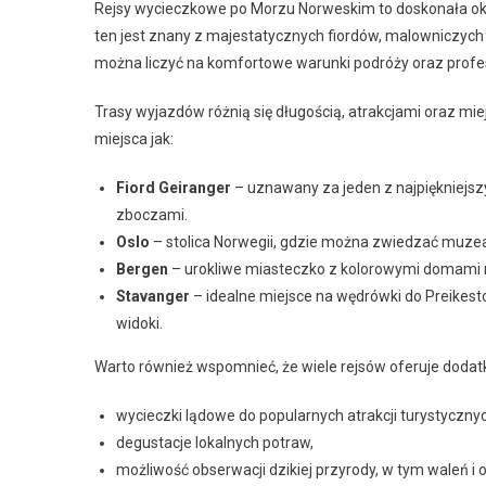
Rejsy wycieczkowe po Morzu Norweskim to doskonała oka
ten jest znany z majestatycznych fiordów, malowniczych w
można liczyć na komfortowe warunki podróży oraz profesj
Trasy wyjazdów różnią się długością, atrakcjami oraz mie
miejsca jak:
Fiord Geiranger
– uznawany za jeden z najpiękniejsz
zboczami.
Oslo
– stolica Norwegii, gdzie można zwiedzać muzea,
Bergen
– urokliwe miasteczko z kolorowymi domami n
Stavanger
– idealne miejsce na wędrówki do Preikesto
widoki.
Warto również wspomnieć, że wiele rejsów oferuje dodatko
wycieczki lądowe do popularnych atrakcji turystyczny
degustacje lokalnych potraw,
możliwość obserwacji dzikiej przyrody, w tym waleń i or