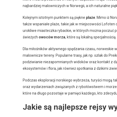
najbardziej malowniczych w Norwegii, a ich naturalne pię
Kolejnym istotnym punktem są piękne
plaże
. Mimo iż Nor
także wspaniałe plaże, takie jak w miejscowości Lofoten 
urokliwe miasteczka rybackie, w których można poczuć p
świeżych
owoców morza
, które są lokalną specjalnością.
Dla miłośników aktywnego spędzania czasu, norweskie w
malownicze tereny. Popularne trasy, jak np. szlak do Preik
podziwianie niezapomnianych widoków oraz kontakt z dzi
ekosystemów i flora, jak również spotkania z dzikimi zwi
Podczas eksploracji norskiego wybrzeża, turyści mogą ta
oraz wydarzeniach związanych z rybołówstwem i morzem.
które na długo pozostaje w pamięci każdego, kto zdecyduj
Jakie są najlepsze rejsy