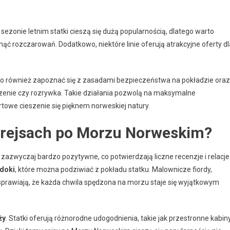
 sezonie letnim statki cieszą się dużą popularnością, dlatego warto
ć rozczarowań. Dodatkowo, niektóre linie oferują atrakcyjne oferty dl
to również zapoznać się z zasadami bezpieczeństwa na pokładzie oraz
edzenie czy rozrywka. Takie działania pozwolą na maksymalne
owe cieszenie się pięknem norweskiej natury.
o rejsach po Morzu Norweskim?
azwyczaj bardzo pozytywne, co potwierdzają liczne recenzje i relacje
doki
, które można podziwiać z pokładu statku. Malownicze fiordy,
sprawiają, że każda chwila spędzona na morzu staje się wyjątkowym
ży
. Statki oferują różnorodne udogodnienia, takie jak przestronne kabiny