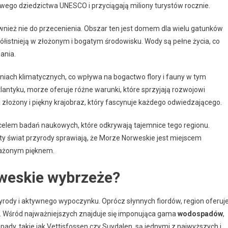
towego dziedzictwa UNESCO i przyciągają miliony turystów rocznie.
ież nie do przecenienia. Obszar ten jest domem dla wielu gatunków
łistnieją w złożonym i bogatym środowisku. Wody są pełne życia, co
ania.
iach klimatycznych, co wpływa na bogactwo flory i fauny w tym
tlantyku, morze oferuje różne warunki, które sprzyjają rozwojowi
złożony i piękny krajobraz, który fascynuje każdego odwiedzającego.
celem badań naukowych, które odkrywają tajemnice tego regionu.
ty świat przyrody sprawiają, że Morze Norweskie jest miejscem
każonym pięknem.
rweskie wybrzeże?
yrody i aktywnego wypoczynku. Oprócz słynnych fiordów, region oferuj
ta. Wśród najważniejszych znajduje się imponująca gama
wodospadów
,
ady, takie jak Vettisfossen czy Suydalen, są jednymi z najwyższych i