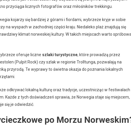
kno przyciąga licznych fotografów oraz miłośników trekkingu.
wegia kojarzy się bardziej z górami i fiordami, wybrzeże kryje w sobie
czy na wyspach w zachodniej części kraju. Niedaleko plaż znajdują się
rawdziwy klimat norweskiej kultury. W takich miejscach warto spróbow
ybrzeże oferuje liczne
szlaki turystyczne
, które prowadzą przez
estolen (Pulpit Rock) czy szlak w regionie Trolltunga, pozwalają na
ką przyrodą. Te wyprawy to świetna okazja do poznania lokalnych
erzętami.
kże odkrywać lokalną kulturę oraz tradycje, uczestnicząc w festiwalach
 Każde z tych doświadczeń sprawia, że Norwegia staje się miejscem,
e się je odwiedzić.
 wycieczkowe po Morzu Norweskim