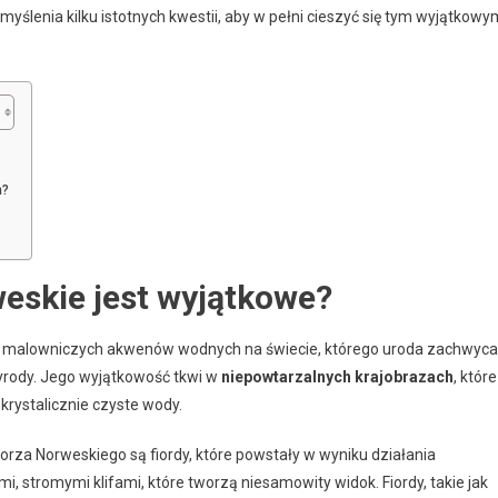
yślenia kilku istotnych kwestii, aby w pełni cieszyć się tym wyjątkowy
m?
eskie jest wyjątkowe?
ziej malowniczych akwenów wodnych na świecie, którego uroda zachwyca
zyrody. Jego wyjątkowość tkwi w
niepowtarzalnych krajobrazach
, które
krystalicznie czyste wody.
za Norweskiego są fiordy, które powstały w wyniku działania
i, stromymi klifami, które tworzą niesamowity widok. Fiordy, takie jak