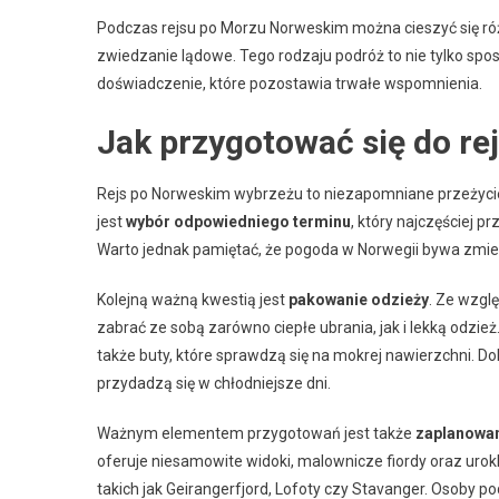
Podczas rejsu po Morzu Norweskim można cieszyć się ró
zwiedzanie lądowe. Tego rodzaju podróż to nie tylko sp
doświadczenie, które pozostawia trwałe wspomnienia.
Jak przygotować się do r
Rejs po Norweskim wybrzeżu to niezapomniane przeżyc
jest
wybór odpowiedniego terminu
, który najczęściej p
Warto jednak pamiętać, że pogoda w Norwegii bywa zmien
Kolejną ważną kwestią jest
pakowanie odzieży
. Ze wzgl
zabrać ze sobą zarówno ciepłe ubrania, jak i lekką odzi
także buty, które sprawdzą się na mokrej nawierzchni. Dob
przydadzą się w chłodniejsze dni.
Ważnym elementem przygotowań jest także
zaplanowan
oferuje niesamowite widoki, malownicze fiordy oraz urokl
takich jak Geirangerfjord, Lofoty czy Stavanger. Osoby 