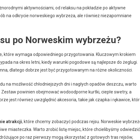
żnorodnymi aktywnościami, od relaksu na pokładzie po aktywne
osób na odkrycie norweskiego wybrzeża, ale również niezapomniane
ejsu po Norweskim wybrzeżu?
ie, które wymaga odpowiedniego przygotowania. Kluczowym krokiem
rzypada na okres letni, kiedy warunki pogodowe są najlepsze do żeglugi.
na, dlatego dobrze jest być przygotowanym na różne okoliczności.
ędu na możliwość chłodniejszych dni i nagłych opadów deszczu, warto
eż. Zestaw powinien obejmować wodoodporne kurtki, ciepłe swetry, a
rze jest również uwzględnić akcesoria, takie jak czapka i rękawice, któ
ie atrakcji
, które chcemy zobaczyć podczas rejsu. Norweskie wybrzeż
iwe miasteczka. Warto zrobić listę miejsc, które chcielibyśmy odwiedzić
podróżujące po raz pierwszy mogą skorzystać z gotowych tras rejsów,