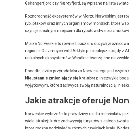
Geirangerfjord czy Nærøyfjord, są wpisane na listę świa
Różnorodność ekosystemów w Morzu Norweskim jest równ
ryb, ptaków oraz innych organizmów morskich, które wspó
czyni je idealnym miejscem dla rybołówstwa oraz nurkow
Morze Norweskie to również obszar o dużych zróżnicowan
regionie. Od zimnych wód Arktyki po cieplejsze prądy z A
unikalnych ekosystemów. Wspólnie tworzą one niezwykle 
Ponadto, dzika przyroda Morza Norweskiego jest często 
Nieustannie zmieniający się krajobraz
i niezwykle boga
wyjątkowym, które zachwyca swoją naturalnością i nies
Jakie atrakcje oferuje No
Norweskie wybrzeże to prawdziwy raj dla miłośników prz
wiele atrakcji, które zachwycają turystów z całego świa
które można podziwiać w różnych częściach kraju. Wodosp