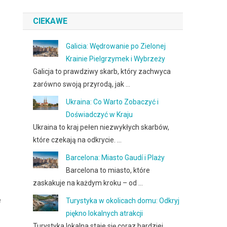
CIEKAWE
Galicia: Wędrowanie po Zielonej
Krainie Pielgrzymek i Wybrzeży
Galicja to prawdziwy skarb, który zachwyca
zarówno swoją przyrodą, jak …
Ukraina: Co Warto Zobaczyć i
Doświadczyć w Kraju
Ukraina to kraj pełen niezwykłych skarbów,
które czekają na odkrycie. …
Barcelona: Miasto Gaudí i Plaży
Barcelona to miasto, które
zaskakuje na każdym kroku – od …
e
Turystyka w okolicach domu: Odkryj
piękno lokalnych atrakcji
Turystyka lokalna staje się coraz bardziej