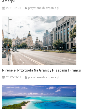
Ameryki
2021-02-08
przystanekhiszpania.pl
Pireneje: Przygoda Na Granicy Hiszpanii I Francji
2022-03-08
przystanekhiszpania.pl