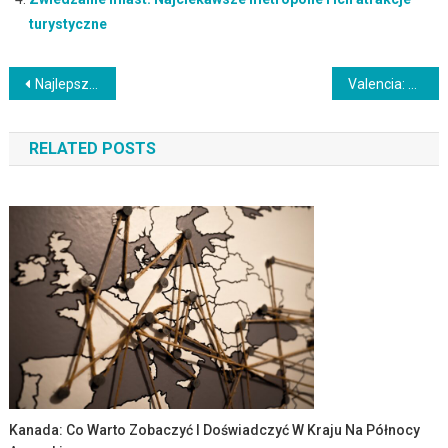
turystyczne
Nawigacja
Najlepsze miejsca na narty: Zimowa przygoda w górach
Valencia: Miasto Sztuki i Nauki
wpisu
RELATED POSTS
Kanada: Co Warto Zobaczyć I Doświadczyć W Kraju Na Północy