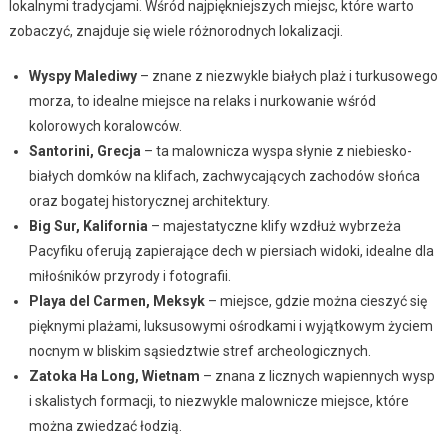
lokalnymi tradycjami. Wśród najpiękniejszych miejsc, które warto
zobaczyć, znajduje się wiele różnorodnych lokalizacji.
Wyspy Malediwy
– znane z niezwykle białych plaż i turkusowego
morza, to idealne miejsce na relaks i nurkowanie wśród
kolorowych koralowców.
Santorini, Grecja
– ta malownicza wyspa słynie z niebiesko-
białych domków na klifach, zachwycających zachodów słońca
oraz bogatej historycznej architektury.
Big Sur, Kalifornia
– majestatyczne klify wzdłuż wybrzeża
Pacyfiku oferują zapierające dech w piersiach widoki, idealne dla
miłośników przyrody i fotografii.
Playa del Carmen, Meksyk
– miejsce, gdzie można cieszyć się
pięknymi plażami, luksusowymi ośrodkami i wyjątkowym życiem
nocnym w bliskim sąsiedztwie stref archeologicznych.
Zatoka Ha Long, Wietnam
– znana z licznych wapiennych wysp
i skalistych formacji, to niezwykle malownicze miejsce, które
można zwiedzać łodzią.