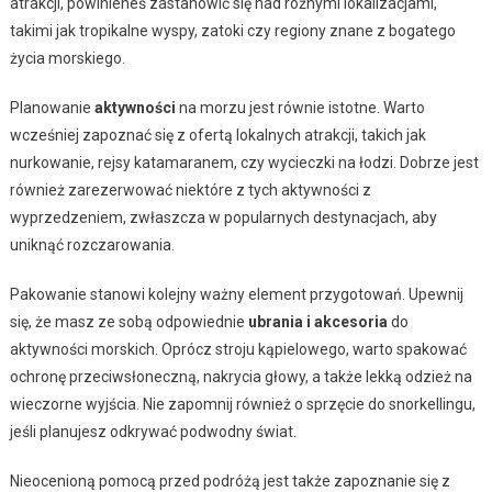
atrakcji, powinieneś zastanowić się nad różnymi lokalizacjami,
takimi jak tropikalne wyspy, zatoki czy regiony znane z bogatego
życia morskiego.
Planowanie
aktywności
na morzu jest równie istotne. Warto
wcześniej zapoznać się z ofertą lokalnych atrakcji, takich jak
nurkowanie, rejsy katamaranem, czy wycieczki na łodzi. Dobrze jest
również zarezerwować niektóre z tych aktywności z
wyprzedzeniem, zwłaszcza w popularnych destynacjach, aby
uniknąć rozczarowania.
Pakowanie stanowi kolejny ważny element przygotowań. Upewnij
się, że masz ze sobą odpowiednie
ubrania i akcesoria
do
aktywności morskich. Oprócz stroju kąpielowego, warto spakować
ochronę przeciwsłoneczną, nakrycia głowy, a także lekką odzież na
wieczorne wyjścia. Nie zapomnij również o sprzęcie do snorkellingu,
jeśli planujesz odkrywać podwodny świat.
Nieocenioną pomocą przed podróżą jest także zapoznanie się z