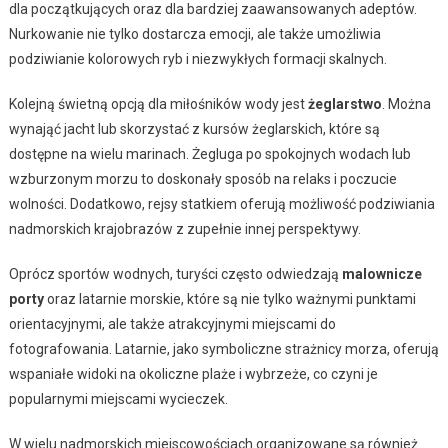
dla początkujących oraz dla bardziej zaawansowanych adeptów.
Nurkowanie nie tylko dostarcza emocji, ale także umożliwia
podziwianie kolorowych ryb i niezwykłych formacji skalnych.
Kolejną świetną opcją dla miłośników wody jest
żeglarstwo
. Można
wynająć jacht lub skorzystać z kursów żeglarskich, które są
dostępne na wielu marinach. Żegluga po spokojnych wodach lub
wzburzonym morzu to doskonały sposób na relaks i poczucie
wolności. Dodatkowo, rejsy statkiem oferują możliwość podziwiania
nadmorskich krajobrazów z zupełnie innej perspektywy.
Oprócz sportów wodnych, turyści często odwiedzają
malownicze
porty
oraz latarnie morskie, które są nie tylko ważnymi punktami
orientacyjnymi, ale także atrakcyjnymi miejscami do
fotografowania. Latarnie, jako symboliczne strażnicy morza, oferują
wspaniałe widoki na okoliczne plaże i wybrzeże, co czyni je
popularnymi miejscami wycieczek.
W wielu nadmorskich miejscowościach organizowane są również