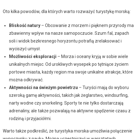
Oto kilka powodów, dla których warto rozważyć turystykę morską:
Bliskość natury
– Obcowanie z morzem i pięknem przyrody ma
zbawienny wpływ na nasze samopoczucie. Szum fal, zapach
soli i widok bezkresnego horyzontu potrafią zrelaksować i
wyciszyć umysł.
Możliwości eksploracji
– Morza i oceany kryją w sobie wiele
unikalnych miejsc. Od urokliwych wysepek po tętniące życiem
portowe miasta, każdy region ma swoje unikalne atrakcje, które
można odkrywać.
Aktywności na świeżym powietrzu
– Turyści mają do wyboru
szeroką gamę aktywności, takich jak żeglarstwo, windsurfing,
narty wodne czy snorkeling. Sporty te nie tylko dostarczają
adrenaliny, ale także pozwalają na aktywne spędzenie czasu z
rodziną i przyjaciółmi.
Warto także podkreślić, że turystyka morska umożliwia połączenie
wypoczynku z nauką. Można uczestniczyć w warsztatach