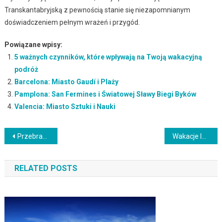
Transkantabryjską z pewnością stanie się niezapomnianym
doświadczeniem pełnym wrażeń i przygód.
Powiązane wpisy:
5 ważnych czynników, które wpływają na Twoją wakacyjną
podróż
Barcelona: Miasto Gaudí i Plaży
Pamplona: San Fermines i Światowej Sławy Biegi Byków
Valencia: Miasto Sztuki i Nauki
Nawigacja
Przebrania dla Dorosłych: Pomysły na Kostiumy i Ubrania na Imprezy
Wakacje last minute: Gdzie znaleźć najlepsze oferty i promocje
wpisu
RELATED POSTS