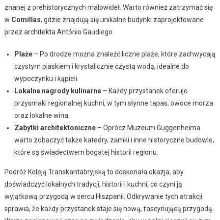
znanej z prehistorycznych malowideł. Warto również zatrzymać się
w
Comillas
, gdzie znajdują się unikalne budynki zaprojektowane
przez architekta António Gaudiego.
Plaże
– Po drodze można znaleźć liczne plaże, które zachwycają
czystym piaskiem i krystalicznie czystą wodą, idealne do
wypoczynku i kąpieli.
Lokalne nagrody kulinarne
– Każdy przystanek oferuje
przysmaki regionalnej kuchni, w tym słynne tapas, owoce morza
oraz lokalne wina.
Zabytki architektoniczne
– Oprócz Muzeum Guggenheima
warto zobaczyć także katedry, zamki i inne historyczne budowle,
które są świadectwem bogatej historii regionu.
Podróż Koleją Transkantabryjską to doskonała okazja, aby
doświadczyć lokalnych tradycji, historii i kuchni, co czyni ją
wyjątkową przygodą w sercu Hiszpanii. Odkrywanie tych atrakcji
sprawia, że każdy przystanek staje się nową, fascynującą przygodą.