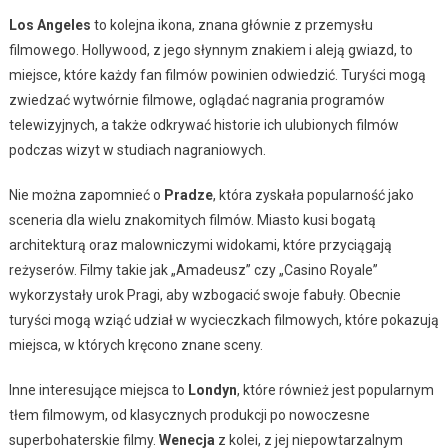
Los Angeles
to kolejna ikona, znana głównie z przemysłu
filmowego. Hollywood, z jego słynnym znakiem i aleją gwiazd, to
miejsce, które każdy fan filmów powinien odwiedzić. Turyści mogą
zwiedzać wytwórnie filmowe, oglądać nagrania programów
telewizyjnych, a także odkrywać historie ich ulubionych filmów
podczas wizyt w studiach nagraniowych.
Nie można zapomnieć o
Pradze
, która zyskała popularność jako
sceneria dla wielu znakomitych filmów. Miasto kusi bogatą
architekturą oraz malowniczymi widokami, które przyciągają
reżyserów. Filmy takie jak „Amadeusz” czy „Casino Royale”
wykorzystały urok Pragi, aby wzbogacić swoje fabuły. Obecnie
turyści mogą wziąć udział w wycieczkach filmowych, które pokazują
miejsca, w których kręcono znane sceny.
Inne interesujące miejsca to
Londyn
, które również jest popularnym
tłem filmowym, od klasycznych produkcji po nowoczesne
superbohaterskie filmy.
Wenecja
z kolei, z jej niepowtarzalnym