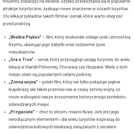
możemy zobaczyć na ekranie, szybko przekształca się w popularne
atrakcje turystyczne, zyskując nowe znaczenie w oczach turystów.
Oto kilka przykładów takich filmów i seriali, które warto obejrzeć
przed podróżą:
„Wielkie Piękno”
– film, który doskonale oddaje urok i atmosferę
Rzymu, ukazując jego zabytki oraz codzienne życie
mieszkańców.
„Gra o Tron”
– serial, który przyciągnął uwagę turystów do wielu
lokacji w Irlandii Północnej, Chorwacji czy Hiszpanii. Wiele z tych
miejsc stało się popularnymi celami podróży.
„Zimna wojna”
– polski film, który nie tylko pokazuje piękne
krajobrazy, ale także przenosi nas w czasy zimnej wojny, co
może wzbogacić nasze zrozumienie historycznego kontekstu
odwiedzanych miejsc.
„Przyjaciele”
– choć to sitcom, miasto Nowy Jork jest jego
nieodłącznym elementem i dla wielu turystów inspiracją do
odwiedzenia kultowych lokalizacji związanych z serialem.