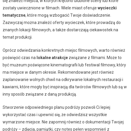
się znaleźć miejsca, w których kręcono ulubione sceny lub które
zostały uwiecznione w filmach. Wiele miast oferuje
wycieczki
tematyczne
, które mogą wzbogacić Twoje doświadczenie.
Zazwyczaj można znaleźć oferty wycieczek, które prowadzą do
znanych lokacji filmowych, a także dostarczają ciekawostek na
temat produkcji.
Oprócz odwiedzania konkretnych miejsc filmowych, warto również
poświęcić czas na
lokalne atrakcje
związane z filmami. Może to
być muzeum poświęcone kinematografii lub festiwal filmowy, który
ma miejsce w danym okresie. Rekomendowane jest również
zaplanowanie wolnych chwil na odkrywanie lokalnych restauracji i
kawiarni, które mogły być inspiracją dla twórców filmowych lub są w
inny sposób związane z daną produkcją.
Stworzenie odpowiedniego planu podróży pozwoli Ci lepiej
wykorzystać czas i upewnić się, że odwiedzisz wszystkie
wymarzone miejsce. Nie zapomnij również o dokumentacji Twojej
podróży – zdjęcia, pamiątki, czy notes pełen wspomnień z