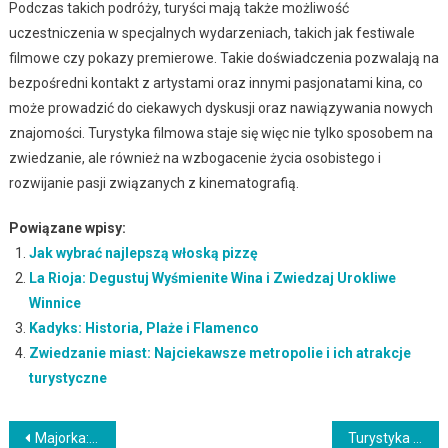
Podczas takich podróży, turyści mają także możliwość
uczestniczenia w specjalnych wydarzeniach, takich jak festiwale
filmowe czy pokazy premierowe. Takie doświadczenia pozwalają na
bezpośredni kontakt z artystami oraz innymi pasjonatami kina, co
może prowadzić do ciekawych dyskusji oraz nawiązywania nowych
znajomości. Turystyka filmowa staje się więc nie tylko sposobem na
zwiedzanie, ale również na wzbogacenie życia osobistego i
rozwijanie pasji związanych z kinematografią.
Powiązane wpisy:
Jak wybrać najlepszą włoską pizzę
La Rioja: Degustuj Wyśmienite Wina i Zwiedzaj Urokliwe
Winnice
Kadyks: Historia, Plaże i Flamenco
Zwiedzanie miast: Najciekawsze metropolie i ich atrakcje
turystyczne
Nawigacja
Majorka: Odkryj Urok Balearów i Niepowtarzalne Plaże
Turystyka kawowa: Odkryj kultury i smaki kawy na świecie