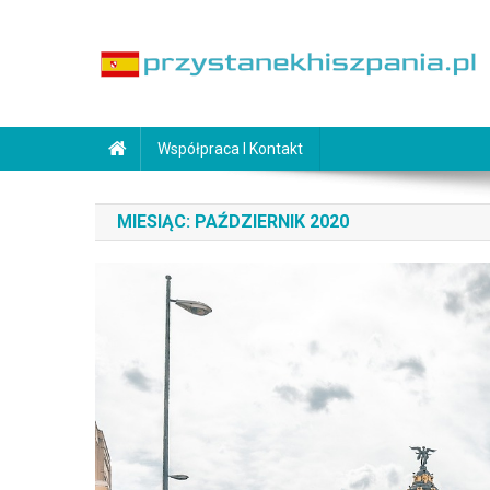
Skip
to
content
PrzystanekHiszpania.pl
Współpraca I Kontakt
MIESIĄC:
PAŹDZIERNIK 2020