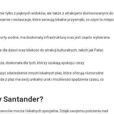
 nie tylko z pięknych widoków, ale także z atrakcjami dostosowanymi do
wiarnie i restauracje, które serwują lokalne przysmaki, co czyni to miejs
sporty wodne, ma doskonałą infrastrukturę oraz jest często wybierana
e dla dzieci oraz bliskość do atrakcji kulturalnych, takich jak Pałac
aża, doskonała dla tych, którzy szukają spokoju i ciszy.
żyć odwiedzenie innych lokalnych plaż, które oferują różnorodne
a z plaż ma swój unikalny urok i możliwości spędzenia czasu, co
ły Santander?
owoców morza i lokalnych specjałów. Dzięki swojemu położeniu nad