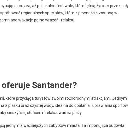
ynujące muzea, aż po lokalne festiwale, które tętnią życiem przez cał
kże spróbować regionalnych specjałów, które z pewnością zostaną w
apomniane wakacje pełne wrażeń i relaksu.
e oferuje Santander?
nii, które przyciąga turystów swoimi różnorodnymi atrakcjami. Jednym
ana z piasku oraz czystej wody, idealna do opalania i uprawiania sportów
aby cieszyć się słońcem i relaksować na plaży.
ącą jednym z ważniejszych zabytków miasta. Ta imponująca budowla