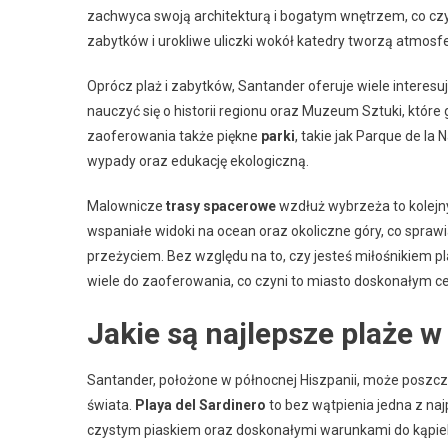
zachwyca swoją architekturą i bogatym wnętrzem, co czyni
zabytków i urokliwe uliczki wokół katedry tworzą atmosfe
Oprócz plaż i zabytków, Santander oferuje wiele interes
nauczyć się o historii regionu oraz Muzeum Sztuki, któr
zaoferowania także piękne
parki
, takie jak Parque de la
wypady oraz edukację ekologiczną.
Malownicze
trasy spacerowe
wzdłuż wybrzeża to kolejny
wspaniałe widoki na ocean oraz okoliczne góry, co spraw
przeżyciem. Bez względu na to, czy jesteś miłośnikiem p
wiele do zaoferowania, co czyni to miasto doskonałym c
Jakie są najlepsze plaże 
Santander, położone w północnej Hiszpanii, może poszczy
świata.
Playa del Sardinero
to bez wątpienia jedna z naj
czystym piaskiem oraz doskonałymi warunkami do kąpieli,