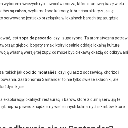
ym wyborem świeżych ryb i owoców morza, które stanowią bazę wielu
jałów są
rabas
, czyli smażone kalmary, które charakteryzują się
to serwowane jest jako przekąska w lokalnych barach tapas, gdzie
bować, jest
sopa de pescado
, czyli zupa rybna. Ta aromatyczna potra
worząc głęboki, bogaty smak, który idealnie oddaje lokalną kulturę
 swoją własną wersję tej zupy, co może być ciekawą okazją do odkrywan
a, takich jak
cocido montañés
, czyli gulasz z soczewicą, chorizo i
óbowania. Gastronomia Santander to nie tylko świeże składniki, ale
 każdym kęsie.
eksplorację lokalnych restauracji i barów, które z dumą serwują te
ybnej, na pewno znajdziemy wiele innych kulinarnych skarbów, które