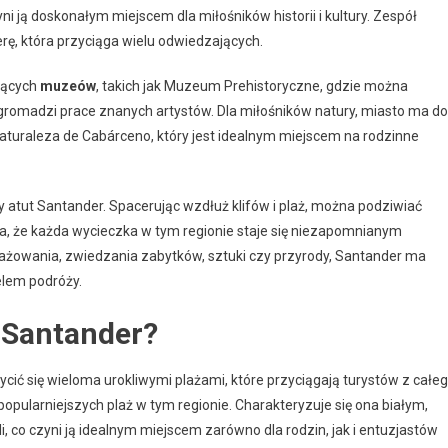
 ją doskonałym miejscem dla miłośników historii i kultury. Zespół
rę, która przyciąga wielu odwiedzających.
ujących
muzeów
, takich jak Muzeum Prehistoryczne, gdzie można
e gromadzi prace znanych artystów. Dla miłośników natury, miasto ma do
 Naturaleza de Cabárceno, który jest idealnym miejscem na rodzinne
 atut Santander. Spacerując wzdłuż klifów i plaż, można podziwiać
ia, że każda wycieczka w tym regionie staje się niezapomnianym
lażowania, zwiedzania zabytków, sztuki czy przyrody, Santander ma
elem podróży.
w Santander?
cić się wieloma urokliwymi plażami, które przyciągają turystów z całe
popularniejszych plaż w tym regionie. Charakteryzuje się ona białym,
 co czyni ją idealnym miejscem zarówno dla rodzin, jak i entuzjastów