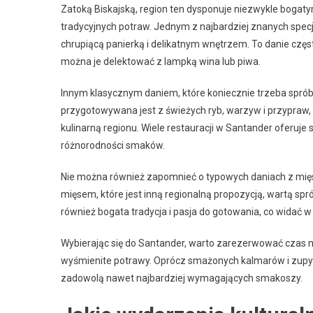
Zatoką Biskajską, region ten dysponuje niezwykle bogat
tradycyjnych potraw. Jednym z najbardziej znanych spec
chrupiącą panierką i delikatnym wnętrzem. To danie częs
można je delektować z lampką wina lub piwa.
Innym klasycznym daniem, które koniecznie trzeba spró
przygotowywana jest z świeżych ryb, warzyw i przypraw, t
kulinarną regionu. Wiele restauracji w Santander oferuje
różnorodności smaków.
Nie można również zapomnieć o typowych daniach z mięs
mięsem, które jest inną regionalną propozycją, wartą spr
również bogata tradycja i pasja do gotowania, co widać w
Wybierając się do Santander, warto zarezerwować czas na 
wyśmienite potrawy. Oprócz smażonych kalmarów i zupy r
zadowolą nawet najbardziej wymagających smakoszy.