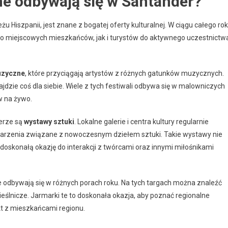
ne odbywają się w Santander?
Hiszpanii, jest znane z bogatej oferty kulturalnej. W ciągu całego ro
no miejscowych mieszkańców, jak i turystów do aktywnego uczestnictw
uzyczne
, które przyciągają artystów z różnych gatunków muzycznych.
jdzie coś dla siebie. Wiele z tych festiwali odbywa się w malowniczych
w na żywo.
erze są
wystawy sztuki
. Lokalne galerie i centra kultury regularnie
darzenia związane z nowoczesnym dziełem sztuki. Takie wystawy nie
 doskonałą okazję do interakcji z twórcami oraz innymi miłośnikami
re odbywają się w różnych porach roku. Na tych targach można znaleźć
eślnicze. Jarmarki te to doskonała okazja, aby poznać regionalne
t z mieszkańcami regionu.