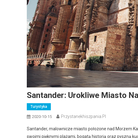
Santander: Urokliwe Miasto N
Turystyka
Przystanekhiszpania.pl
2020-10-15
Santander, malownicze miasto położone nad Morzem Kant
swoimi pięknymi plażami, bogatą historią oraz pyszną ku