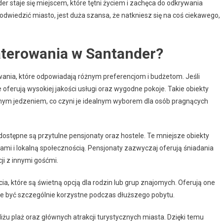
er staje się miejscem, które tętni życiem i zachęca do odkrywania
ę odwiedzić miasto, jest duża szansa, że natkniesz się na coś ciekawego,
aterowania w Santander?
nia, które odpowiadają różnym preferencjom i budżetom. Jeśli
 oferują wysokiej jakości usługi oraz wygodne pokoje. Takie obiekty
tnym jedzeniem, co czyni je idealnym wyborem dla osób pragnących
 dostępne są przytulne pensjonaty oraz hostele. Te mniejsze obiekty
ami i lokalną społecznością. Pensjonaty zazwyczaj oferują śniadania
ji z innymi gośćmi.
, które są świetną opcją dla rodzin lub grup znajomych. Oferują one
e być szczególnie korzystne podczas dłuższego pobytu.
żu plaż oraz głównych atrakcji turystycznych miasta. Dzięki temu