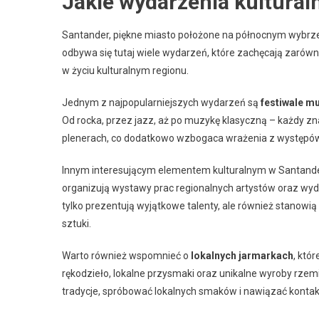
Jakie wydarzenia kultural
Santander, piękne miasto położone na północnym wybrzeżu 
odbywa się tutaj wiele wydarzeń, które zachęcają zarów
w życiu kulturalnym regionu.
Jednym z najpopularniejszych wydarzeń są
festiwale m
Od rocka, przez jazz, aż po muzykę klasyczną – każdy zna
plenerach, co dodatkowo wzbogaca wrażenia z występó
Innym interesującym elementem kulturalnym w Santand
organizują wystawy prac regionalnych artystów oraz wy
tylko prezentują wyjątkowe talenty, ale również stanowią
sztuki.
Warto również wspomnieć o
lokalnych jarmarkach
, któ
rękodzieło, lokalne przysmaki oraz unikalne wyroby rzemi
tradycje, spróbować lokalnych smaków i nawiązać kontak