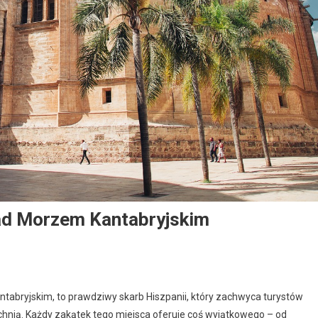
ad Morzem Kantabryjskim
abryjskim, to prawdziwy skarb Hiszpanii, który zachwyca turystów
chnią. Każdy zakątek tego miejsca oferuje coś wyjątkowego – od