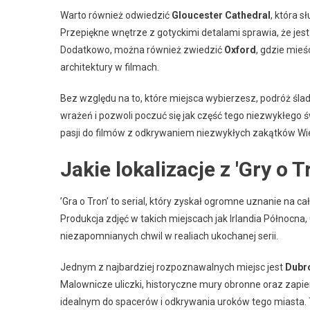
Warto również odwiedzić
Gloucester Cathedral
, która 
Przepiękne wnętrze z gotyckimi detalami sprawia, że jes
Dodatkowo, można również zwiedzić
Oxford
, gdzie mieś
architektury w filmach.
Bez względu na to, które miejsca wybierzesz, podróż śl
wrażeń i pozwoli poczuć się jak część tego niezwykłego ś
pasji do filmów z odkrywaniem niezwykłych zakątków Wielk
Jakie lokalizacje z 'Gry o
’Gra o Tron’ to serial, który zyskał ogromne uznanie na ca
Produkcja zdjęć w takich miejscach jak Irlandia Północna,
niezapomnianych chwil w realiach ukochanej serii.
Jednym z najbardziej rozpoznawalnych miejsc jest
Dubr
Malownicze uliczki, historyczne mury obronne oraz zapier
idealnym do spacerów i odkrywania uroków tego miasta. 