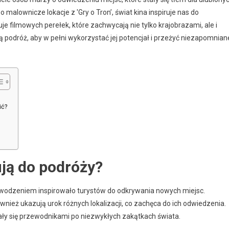
malownicze lokacje z 'Gry o Tron’, świat kina inspiruje nas do
 filmowych perełek, które zachwycają nie tylko krajobrazami, ale i
ą podróż, aby w pełni wykorzystać jej potencjał i przeżyć niezapomnian
ić?
rują do podróży?
z powodzeniem inspirowało turystów do odkrywania nowych miejsc.
również ukazują urok różnych lokalizacji, co zachęca do ich odwiedzenia.
tały się przewodnikami po niezwykłych zakątkach świata.