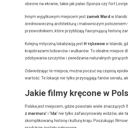
obecne na ekranie, takie jak pałac Sponza czy fort Lovrij
Innym wyjątkowym miejscem jest
zamek Ward
w Irlandi
średniowieczną architekturą i malowniczym położeniem 
przewodnikiem, które przybliżają fascynującą historię za
Kolejną mityczną lokalizacją jest
H τηλεwow
w Islandii, 
krajobrazami lodowców i wulkanów. To idealne miejsce dl
zdobywania szczytów i zwiedzania naturalnych gorących
Odwiedzając te miejsca, można poczuć się częścią epickiej 
wartość. Te lokacje nie tylko przyciągają fanów serialu,
Jakie filmy kręcone w Pol
Polska jest miejscem, gdzie powstało wiele znaczących fi
z marmuru’
i
’Ida’
nie tylko zafascynowały widzów, ale ta
skomplikowaną historię i kulturę kraju. Poszukując filmo
produkcje zostały nakręcone.