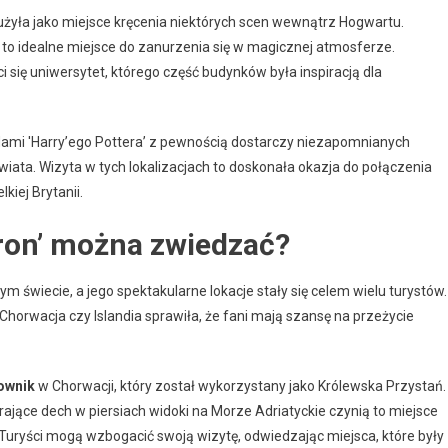
służyła jako miejsce kręcenia niektórych scen wewnątrz Hogwartu.
t to idealne miejsce do zanurzenia się w magicznej atmosferze.
ci się uniwersytet, którego część budynków była inspiracją dla
adami 'Harry’ego Pottera’ z pewnością dostarczy niezapomnianych
wiata. Wizyta w tych lokalizacjach to doskonała okazja do połączenia
iej Brytanii.
 Tron’ można zwiedzać?
łym świecie, a jego spektakularne lokacje stały się celem wielu turystów.
 Chorwacja czy Islandia sprawiła, że fani mają szansę na przeżycie
ownik
w Chorwacji, który został wykorzystany jako Królewska Przystań.
ające dech w piersiach widoki na Morze Adriatyckie czynią to miejsce
Turyści mogą wzbogacić swoją wizytę, odwiedzając miejsca, które były