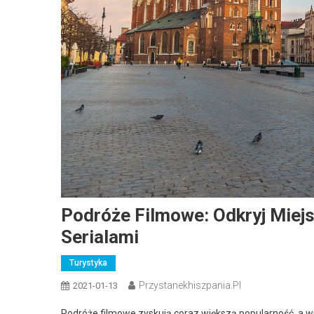
Podróże Filmowe: Odkryj Miejs
Serialami
Turystyka
Przystanekhiszpania.pl
2021-01-13
Podróże filmowe zyskują coraz większą popularność, a wie