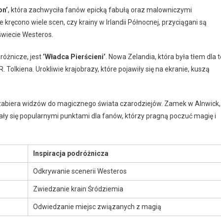
on’
, która zachwyciła fanów epicką fabułą oraz malowniczymi
e kręcono wiele scen, czy krainy w Irlandii Północnej, przyciągani są
świecie Westeros.
różnicze, jest
’Władca Pierścieni’
. Nowa Zelandia, która była tłem dla t
R. Tolkiena. Urokliwie krajobrazy, które pojawiły się na ekranie, kuszą
 zabiera widzów do magicznego świata czarodziejów. Zamek w Alnwick,
ły się popularnymi punktami dla fanów, którzy pragną poczuć magię i
Inspiracja podróżnicza
Odkrywanie scenerii Westeros
Zwiedzanie krain Śródziemia
Odwiedzanie miejsc związanych z magią