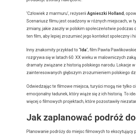
’Człowiek z marmuru’, reżyserii
Agnieszki Holland
, opow
Scenariusz filmu jest osadzony w różnych miejscach, w 
zmiany, jakie zaszły w polskim społeczeństwie podczas o
ten film, aby lepiej zrozumieć jego kontekst społeczny i h
Inny znakomity przykład to
’Ida’
, film Pawła Pawlikowskie
rozgrywa się w latach 60. XX wieku w malowniczych zak
dramaty związane z historią polskiego narodu. Lokacje w t
zainteresowanych głębszym zrozumieniem polskiego dzi
Odwiedzając te filmowe miejsca, turyści mogą nie tylko ci
emocjonalny ładunek, który wiąże się z ich historią. To i
więcej o filmowych projektach, które pozostawiły niezata
Jak zaplanować podróż do
Planowanie podróży do miejsc filmowych to ekscytujący 