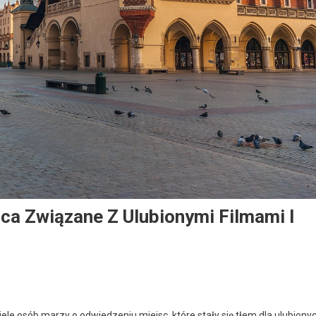
ca Związane Z Ulubionymi Filmami I
le osób marzy o odwiedzeniu miejsc, które stały się tłem dla ulubiony