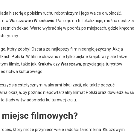
iada historię o polskim ruchu robotniczym i jego walce o wolność.
tym w
Warszawie
i
Wrocławiu
. Patrząc na te lokalizacje, można dostrze
statnich dekad. Warto wybrać się w podróż po miejscach, gdzie kręcon
istoryczny.
go, który zdobył Oscara za najlepszy film nieanglojęzyczny. Akcja
ątkach
Polski
. W filmie ukazano nie tylko piękne krajobrazy, ale także
ym filmie, takie jak
Kraków
czy
Warszawa
, przyciągają turystów
edzictwa kulturowego.
eszyć się estetycznymi walorami lokalizacji, ale także poczuć
dealna okazja, by poznać niepowtarzalny klimat Polski oraz dowiedzieć si
rte ślady w świadomości kulturowej kraju.
 miejsc filmowych?
proces, który może przynieść wiele radości fanom kina. Kluczowym