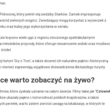
enac.
i Północnej, który pełnił rolę siedziby Starków. Zamek impresjonuje
wśród zielonych wzgórz. Zwiedzający mogą korzystać z wycieczek z
mku oraz kulisy jego wykorzystania w serialu.
gdzie kręcono wiele ujęć z regionu otoczonego spektakularnymi
a miłośników przyrody, które oferuje niesamowite widoki oraz możliwo
 źródeł.
historii 'Gry o Tron’, a także docenić ich naturalne piękno i historyczną
 ale również zapewniają wyjątkowe doświadczenia dla każdego turysty.
sce warto zobaczyć na żywo?
lmów, które zyskały uznanie na całym świecie. Filmy takie jak
’Człowie
kże ukazały piękno i różnorodność polskich krajobrazów, a także
wych perełek, warto zatem zwrócić uwagę na lokalizacje, w których te