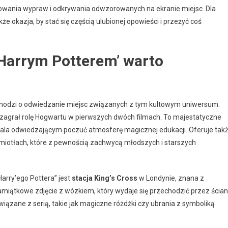
anowania wypraw i odkrywania odwzorowanych na ekranie miejsc. Dla
kże okazja, by stać się częścią ulubionej opowieści i przeżyć coś
'Harrym Potterem’ warto
śli chodzi o odwiedzanie miejsc związanych z tym kultowym uniwersum.
y zagrał rolę Hogwartu w pierwszych dwóch filmach. To majestatyczne
ala odwiedzającym poczuć atmosferę magicznej edukacji. Oferuje tak
a miotłach, które z pewnością zachwycą młodszych i starszych
rry’ego Pottera” jest
stacja King’s Cross
w Londynie, znana z
iątkowe zdjęcie z wózkiem, który wydaje się przechodzić przez ścian
wiązane z serią, takie jak magiczne różdżki czy ubrania z symboliką