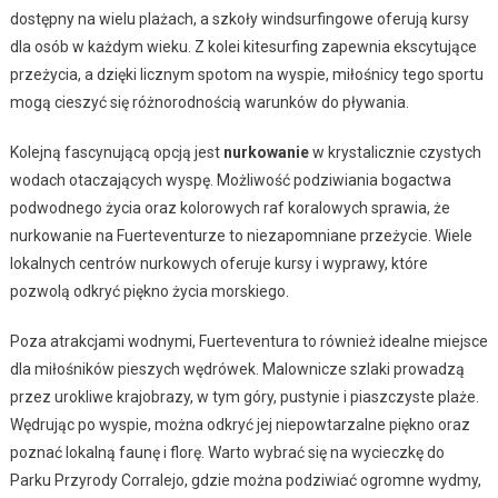
dostępny na wielu plażach, a szkoły windsurfingowe oferują kursy
dla osób w każdym wieku. Z kolei kitesurfing zapewnia ekscytujące
przeżycia, a dzięki licznym spotom na wyspie, miłośnicy tego sportu
mogą cieszyć się różnorodnością warunków do pływania.
Kolejną fascynującą opcją jest
nurkowanie
w krystalicznie czystych
wodach otaczających wyspę. Możliwość podziwiania bogactwa
podwodnego życia oraz kolorowych raf koralowych sprawia, że
nurkowanie na Fuerteventurze to niezapomniane przeżycie. Wiele
lokalnych centrów nurkowych oferuje kursy i wyprawy, które
pozwolą odkryć piękno życia morskiego.
Poza atrakcjami wodnymi, Fuerteventura to również idealne miejsce
dla miłośników pieszych wędrówek. Malownicze szlaki prowadzą
przez urokliwe krajobrazy, w tym góry, pustynie i piaszczyste plaże.
Wędrując po wyspie, można odkryć jej niepowtarzalne piękno oraz
poznać lokalną faunę i florę. Warto wybrać się na wycieczkę do
Parku Przyrody Corralejo, gdzie można podziwiać ogromne wydmy,