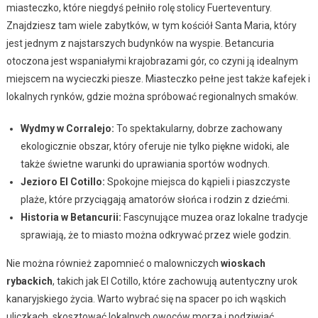
miasteczko, które niegdyś pełniło rolę stolicy Fuerteventury.
Znajdziesz tam wiele zabytków, w tym kościół Santa Maria, który
jest jednym z najstarszych budynków na wyspie. Betancuria
otoczona jest wspaniałymi krajobrazami gór, co czyni ją idealnym
miejscem na wycieczki piesze. Miasteczko pełne jest także kafejek i
lokalnych rynków, gdzie można spróbować regionalnych smaków.
Wydmy w Corralejo:
To spektakularny, dobrze zachowany
ekologicznie obszar, który oferuje nie tylko piękne widoki, ale
także świetne warunki do uprawiania sportów wodnych.
Jezioro El Cotillo:
Spokojne miejsca do kąpieli i piaszczyste
plaże, które przyciągają amatorów słońca i rodzin z dziećmi.
Historia w Betancurii:
Fascynujące muzea oraz lokalne tradycje
sprawiają, że to miasto można odkrywać przez wiele godzin.
Nie można również zapomnieć o malowniczych
wioskach
rybackich
, takich jak El Cotillo, które zachowują autentyczny urok
kanaryjskiego życia. Warto wybrać się na spacer po ich wąskich
uliczkach, skosztować lokalnych owoców morza i podziwiać