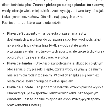
dla miłośników plaż. Znana z
pięknego białego piasku
i
turkusowej
wody
, oferuje wiele miejsc, które zachwycają zarówno turystów, jak
i lokalnych mieszkańców. Oto kilka najlepszych plaż na
Fuerteventurze, które warto odwiedzić.
Playa de Sotavento
– Ta rozległa plaża znana jest z
doskonałych warunków do uprawiania sportów wodnych, takich
jak windsurfing i kitesurfing. Płytkie wody i stałe wiatry
przyciągają wielu miłośników tych sportów, ale także tych, którzy
po prostu chcą się zrelaksować w słońcu.
Playa de Jandía
– Urok tej plaży polega na jej długości i pięknym
otoczeniu. Złoty piasek i ciepłe, czyste wody czynią ją idealnym
miejscem dla rodzin z dziećmi. W okolicy znajdują się również
restauracje i bary oferujące lokalne specjały.
Playa del Cofete
– To jedna z najbardziej dzikich plaż na wyspie.
Charakteryzuje się spektakularnymi widokami i szczególnym
klimatem. Jest to idealne miejsce dla osób szukających spokoju
oraz kontaktu z naturą.