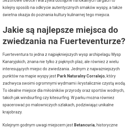
Sezonowe owoce i warzywa dostępne na lokalnych targach to
kolejny sposób na odkrycie autentycznych smaków wyspy, a także
świetna okazja do poznania kultury kulinarnej tego miejsca.
Jakie są najlepsze miejsca do
zwiedzania na Fuerteventurze?
Fuerteventura to jedna z najpiękniejszych wysp archipelagu Wysp
Kanaryjskich, znana nie tylko z pięknych plaż, ale również z wielu
interesujących miejsc do zwiedzania. Jednym z najważniejszych
punktów na mapie wyspy jest
Park Naturalny Corralejo
, który
zachwyca swoimi ogromnymi wydmami i krystalicznie czystą wodą.
To idealne miejsce dla miłośników przyrody oraz sportów wodnych,
takich jak windsurfing czy kitesurfing. W parku można również
spacerować po malowniczych szlakach, podziwiając unikalne
krajobrazy.
Kolejnym godnym uwagi miejscem jest
Betancuria
, historyczne