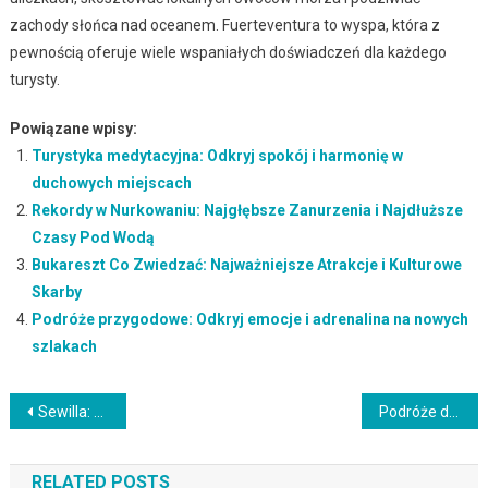
zachody słońca nad oceanem. Fuerteventura to wyspa, która z
pewnością oferuje wiele wspaniałych doświadczeń dla każdego
turysty.
Powiązane wpisy:
Turystyka medytacyjna: Odkryj spokój i harmonię w
duchowych miejscach
Rekordy w Nurkowaniu: Najgłębsze Zanurzenia i Najdłuższe
Czasy Pod Wodą
Bukareszt Co Zwiedzać: Najważniejsze Atrakcje i Kulturowe
Skarby
Podróże przygodowe: Odkryj emocje i adrenalina na nowych
szlakach
Nawigacja
Sewilla: Skarbiec Hiszpańskiej Historii i Kultury
Podróże do miejsc związanych z piwem: Odkryj piwnice, browary i festiwale piwa
wpisu
RELATED POSTS