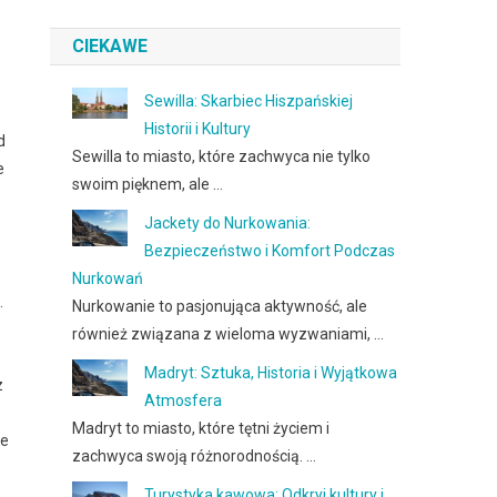
CIEKAWE
Sewilla: Skarbiec Hiszpańskiej
Historii i Kultury
d
Sewilla to miasto, które zachwyca nie tylko
e
swoim pięknem, ale …
Jackety do Nurkowania:
Bezpieczeństwo i Komfort Podczas
Nurkowań
.
Nurkowanie to pasjonująca aktywność, ale
również związana z wieloma wyzwaniami, …
Madryt: Sztuka, Historia i Wyjątkowa
z
Atmosfera
Madryt to miasto, które tętni życiem i
że
zachwyca swoją różnorodnością. …
Turystyka kawowa: Odkryj kultury i