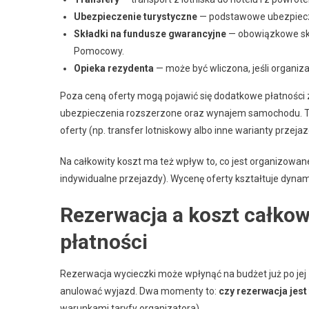
Ubezpieczenie turystyczne
— podstawowe ubezpiecze
Składki na fundusze gwarancyjne
— obowiązkowe skł
Pomocowy.
Opieka rezydenta
— może być wliczona, jeśli organizat
Poza ceną oferty mogą pojawić się dodatkowe płatności z
ubezpieczenia rozszerzone oraz wynajem samochodu. Tr
oferty (np. transfer lotniskowy albo inne warianty przeja
Na całkowity koszt ma też wpływ to, co jest organizow
indywidualne przejazdy). Wycenę oferty kształtuje dynam
Rezerwacja a koszt całkow
płatności
Rezerwacja wycieczki może wpłynąć na budżet już po jej
anulować wyjazd. Dwa momenty to:
czy rezerwacja jest
warunkami taryfy organizatora).