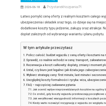
Przystanekhiszpania.pl
2026-06-18
Łatwo pomylić cenę oferty z realnym kosztem całego wyj
ubezpieczenia i składek oraz tego, co dzieje się na miejs
dodatkowe koszty typu jedzenie, zakupy oraz atrakcje. Na
dopłat zależnych od wybranego wariantu i planu pobytu.
W tym artykule przeczytasz
Policz całość: budżet wyjazdu z ceną oferty i kosztami na 
Sprawdź, co realnie wchodzi w cenę: transport, zakwaterowa
Rezerwacja a koszt całkowity: dopłaty, zmiany i moment pł
Ustal, czy biuro jest legalne i jak działa jego zabezpieczen
Wybierz strategię ceny: first minute, last minute i sezonow
Uwzględnij koszty formalności i ryzyka: wiza, ubezpieczen
FAQ – najczęściej zadawane pytania
Jak ocenić wpływ nieprzewidzianych kosztów na ogólny 
Co zrobić, gdy koszty wyjazdu przekraczają początkowo 
Jak weryfikować wiarygodność informacji o kosztach poza
Kiedy warto rozważyć rezygnację z wyjazdu ze względu n