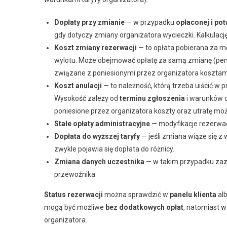
Dopłaty przy zmianie
— w przypadku
opłaconej i po
gdy dotyczy zmiany organizatora wycieczki. Kalkulac
Koszt zmiany rezerwacji
— to opłata pobierana za mo
wylotu. Może obejmować opłatę za samą zmianę (penalty
związane z poniesionymi przez organizatora kosztami
Koszt anulacji
— to należność, którą trzeba uiścić w p
Wysokość zależy od
terminu zgłoszenia
i warunków o
poniesione przez organizatora koszty oraz utratę moż
Stałe opłaty administracyjne
— modyfikacje rezerwac
Dopłata do wyższej taryfy
— jeśli zmiana wiąże się z 
zwykle pojawia się dopłata do różnicy.
Zmiana danych uczestnika
— w takim przypadku zazw
przewoźnika.
Status rezerwacji
można sprawdzić w
panelu klienta
al
mogą być możliwe
bez dodatkowych opłat
, natomiast w
organizatora.