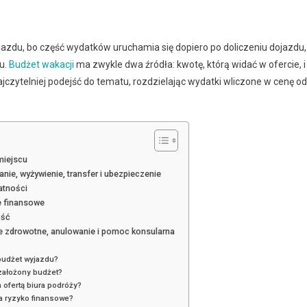
azdu, bo część wydatków uruchamia się dopiero po doliczeniu dojazdu,
cu.
Budżet wakacji
ma zwykle dwa źródła: kwotę, którą widać w ofercie, i
jczytelniej podejść do tematu, rozdzielając wydatki wliczone w cenę od
miejscu
nie, wyżywienie, transfer i ubezpieczenie
atności
ie finansowe
ość
ie zdrowotne, anulowanie i pomoc konsularna
budżet wyjazdu?
założony budżet?
 ofertą biura podróży?
a ryzyko finansowe?