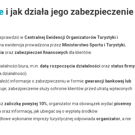
e
i jak działa jego zabezpieczenie
 sprawdzić w
Centralnej Ewidencji Organizatorów Turystyki i
czna ewidencja prowadzona przez
Ministerstwo Sportu i Turystyki
,
ia
oraz
zabezpieczeń finansowych
dla klientów.
łalności biura, m.in.
datę rozpoczęcia działalności
oraz
status firmy
działalności).
leźć informacje o zabezpieczeniu w formie
gwarancji bankowej lub
zuje; zabezpieczenie służy ochronie klientów przed utratą wpłaconych
sz
zaliczkę powyżej 10%
, organizator ma obowiązek wydać
pisemny
oraz informację, jak ubiegać się o wypłatę środków.
dłowe wykonanie imprezy turystycznej odpowiada
organizator
, a nie