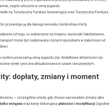
nie, często wliczone w cenę wyjazdu.
adki na Turystyczny Fundusz Gwarancyjny oraz Turystyczny Fundusz
or przewiduje ją dla danego kierunku i konkretnej oferty.
ależnie od tego, co wybierzesz na miejscu: wycieczki fakultatywne,
ansport może być realizowany różnymi sposobami w zależności od
zdów).
ane osobno poza samą ceną wyjazdu (np. dodatkowe aktywności czy
icznie rynek i jest ona aktualizowana w czasie rzeczywistym.
ity: dopłaty, zmiany i moment
 złożeniu — szczególnie wtedy, gdy chcesz wprowadzić zmiany albo
 tylko wstępna
oraz kiedy dokonujesz
płatności i modyfikacji
(zgodnie