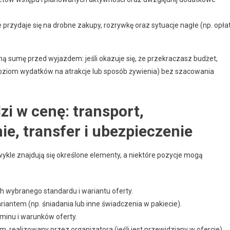
 przydaje się na drobne zakupy, rozrywkę oraz sytuacje nagłe (np. opła
ną sumę przed wyjazdem: jeśli okazuje się, że przekraczasz budżet,
 poziom wydatków na atrakcje lub sposób żywienia) bez szacowania
zi w cenę: transport,
e, transfer i ubezpieczenie
kle znajdują się określone elementy, a niektóre pozycje mogą
 wybranego standardu i wariantu oferty.
antem (np. śniadania lub inne świadczenia w pakiecie).
rminu i warunków oferty.
m, realizowany przez organizatora (jeśli jest przewidziany w ofercie).