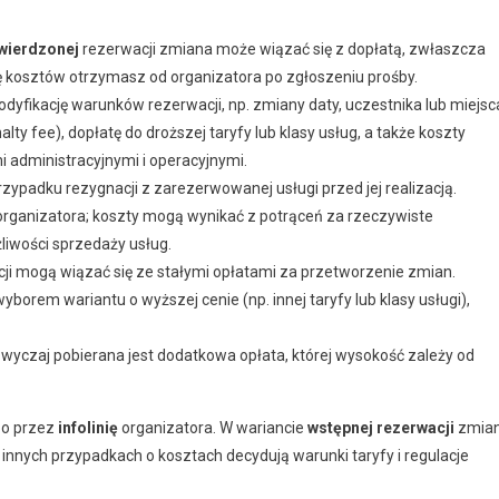
twierdzonej
rezerwacji zmiana może wiązać się z dopłatą, zwłaszcza
ję kosztów otrzymasz od organizatora po zgłoszeniu prośby.
dyfikację warunków rezerwacji, np. zmiany daty, uczestnika lub miejsc
 fee), dopłatę do droższej taryfy lub klasy usług, a także koszty
 administracyjnymi i operacyjnymi.
rzypadku rezygnacji z zarezerwowanej usługi przed jej realizacją.
rganizatora; koszty mogą wynikać z potrąceń za rzeczywiste
liwości sprzedaży usług.
ji mogą wiązać się ze stałymi opłatami za przetworzenie zmian.
wyborem wariantu o wyższej cenie (np. innej taryfy lub klasy usługi),
yczaj pobierana jest dodatkowa opłata, której wysokość zależy od
bo przez
infolinię
organizatora. W wariancie
wstępnej rezerwacji
zmia
 innych przypadkach o kosztach decydują warunki taryfy i regulacje