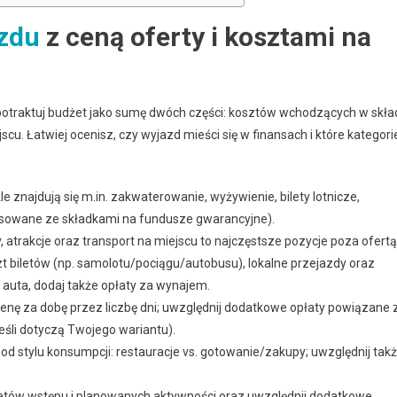
zdu
z ceną oferty i kosztami na
, potraktuj budżet jako sumę dwóch części: kosztów wchodzących w skła
cu. Łatwiej ocenisz, czy wyjazd mieści się w finansach i które kategori
e znajdują się m.in. zakwaterowanie, wyżywienie, bilety lotnicze,
ansowane ze składkami na fundusze gwarancyjne).
 atrakcje oraz transport na miejscu to najczęstsze pozycje poza ofertą
t biletów (np. samolotu/pociągu/autobusu), lokalne przejazdy oraz
m auta, dodaj także opłaty za wynajem.
nę za dobę przez liczbę dni; uwzględnij dodatkowe opłaty powiązane 
eśli dotyczą Twojego wariantu).
od stylu konsumpcji: restauracje vs. gotowanie/zakupy; uwzględnij tak
letów wstępu i planowanych aktywności oraz uwzględnij dodatkowe