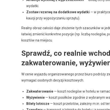
wydatki.
Zostaw rezerwę na dodatkowe wydatki
— w praktyce
kaucji przy wypożyczaniu sprzętu).
Realny obraz całości daje złożenie tych szacunków w jed
łatwiej zmienić konkretne pozycje (np. liczbę noclegów,
kosztów na miejscu.
Sprawdź, co realnie wchod
zakwaterowanie, wyżywieni
W cenie wyjazdu organizowanego przez biuro podróży zwy
wymagać osobnych decyzji kosztowych.
Zakwaterowanie
— koszt noclegów w hotelu w ramach
Wyżywienie
— koszt posiłków zgodnie z wybranym wari
Bilety lotnicze
— koszt przelotów, zależny m.in. od te
Transfery
— transport z lotniska do hotelu i z powrote