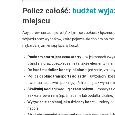
Policz całość:
budżet wyja
miejscu
Aby porównać „cenę oferty” z tym, co zapłacisz łącznie
wyjazdu oraz wydatków, które pojawią się dopiero na miejs
najbardziej zmieniają łączny koszt.
Punktem startu jest cena oferty
— w jej ramach zwykl
transfery oraz ubezpieczenie (a także elementy fin
Do budżetu dolicz koszty lokalne
— jedzenie, zakupy,
Policz osobno transport i dojazdy
— uwzględnij kosz
ewentualne paliwo i parkingi; jeżeli planujesz wynaje
Skalkuluj noclegi według czasu pobytu
— mnożysz ce
zakwaterowaniem (np. śniadanie lub podatki lokalne, j
Wyżywienie zaplanuj jako dzienny koszt
— zależy on 
napoje.
Atrakcje wyceniaj z wyprzedzeniem
— dodaj ceny bi