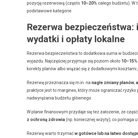
pozycję rezerwową (często
10–20%
całego budżetu). W 
podstawowe kategorie.
Rezerwa bezpieczeństwa: i
wydatki i opłaty lokalne
Rezerwa bezpieczeństwa to dodatkowa suma w budżecie
wyjazdu. Najczęściej przyjmuje się poziom około
10–15% 
korekty planów albo wiązać się z dodatkowymi kosztami 
Rezerwę przeznacza się m.in. na
nagłe zmiany planów
,
a
praktyce jest to margines, który może ograniczać ryzyko
nadwyrężania budżetu głównego.
W planie finansowym przydaje się też założenie, że cz
z ochroną zdrowia
(np. koniecznej wizyty), co pomaga 
Rezerwę warto trzymać
w gotówce lub na łatwo dostę