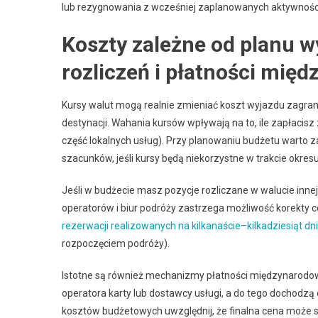
lub rezygnowania z wcześniej zaplanowanych aktywnośc
Koszty zależne od planu w
rozliczeń i płatności mię
Kursy walut mogą realnie zmieniać koszt wyjazdu zagrani
destynacji. Wahania kursów wpływają na to, ile zapłacisz z
część lokalnych usług). Przy planowaniu budżetu warto 
szacunków, jeśli kursy będą niekorzystne w trakcie okresu
Jeśli w budżecie masz pozycje rozliczane w walucie inne
operatorów i biur podróży zastrzega możliwość korekty 
rezerwacji realizowanych na kilkanaście–kilkadziesiąt dn
rozpoczęciem podróży).
Istotne są również mechanizmy płatności międzynarodowy
operatora karty lub dostawcy usługi, a do tego dochodzą
kosztów budżetowych uwzględnij, że finalna cena może się