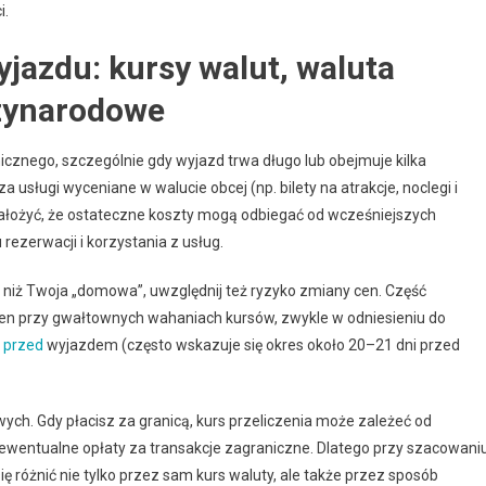
i.
yjazdu: kursy walut, waluta
dzynarodowe
cznego, szczególnie gdy wyjazd trwa długo lub obejmuje kilka
a usługi wyceniane w walucie obcej (np. bilety na atrakcje, noclegi i
założyć, że ostateczne koszty mogą odbiegać od wcześniejszych
 rezerwacji i korzystania z usług.
j niż Twoja „domowa”, uwzględnij też ryzyko zmiany cen. Część
cen przy gwałtownych wahaniach kursów, zwykle w odniesieniu do
i przed
wyjazdem (często wskazuje się okres około 20–21 dni przed
ch. Gdy płacisz za granicą, kurs przeliczenia może zależeć od
 ewentualne opłaty za transakcje zagraniczne. Dlatego przy szacowani
 różnić nie tylko przez sam kurs waluty, ale także przez sposób