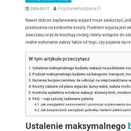
Przystanekhiszpania.pl
2026-05-17
Nawet dobrze zaplanowany wyjazd może zaskoczyć, jeśli
przełożenia na konkretne koszty. Punktem wyjścia jest okr
zawczasu oraz ile kosztują nocleg i bilety wstępów do od
realne wykonanie zależy także od tego, czy pojawia się r
W tym artykule przeczytasz
Ustalenie maksymalnego budżetu wakacji na podstawie os
Podział maksymalnego budżetu na kategorie: transport, nocl
Rezerwa bezpieczeństwa: ile odłożyć na nieprzewidziane wyd
Koszty zależne od planu wyjazdu: kursy walut, waluta rozl
Kontrola wydatków w trakcie wakacji: dzienny limit, monitor
FAQ – najczęściej zadawane pytania
Jak uwzględnić sezonowość i promocje w planowaniu bud
Jak bezpiecznie zarządzać gotówką i kartami płatniczym
Ustalenie maksymalnego