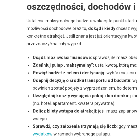
oszczędności, dochodów i
Ustalenie maksymalnego budżetu wakacji to punkt startu
możliwości dochodowe oraz to,
dokąd i kiedy
chcesz wyj
konkretne atrakcje). Jeśli znana jest już orientacyjna kwot
przeznaczyć na cały wyjazd.
Osądź możliwości finansowe:
sprawdź, ile masz obec
Zdefiniuj pułap „maksymalny”:
ustal kwotę, którą mo
Powiąż budżet z celem i destynacją:
wybór miejsca i
Odepnij decyzję o środku transportu od budżetu:
wy
powinien zostać podjęty z wyprzedzeniem, bo determi
Uwzględnij koszty wynajęcia pokoju lub domku:
pla
(np. hotel, apartament, kwatera prywatna).
Dolicz bilety wstępu do atrakcji:
jeśli masz zaplanow
wstępu.
Sprawdź, czy założenia trzymają się liczb:
gdy masz 
wydatków
w ramach wybranego pułapu.