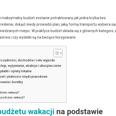
 maksymalny budżet zostanie potraktowany jak jedna liczba bez
eślenie, dokąd i kiedy prowadzi plan, jaką formę transportu wybiera się
wiedzanych miejsc. W praktyce budżet składa się z głównych kategorii, 
ezerwa i czy wydatki są na bieżąco korygowane.
zczędności, dochodów i celu wyjazdu
egi, wyżywienie, atrakcje i ubezpieczenie
atki i opłaty lokalne
iczeń i płatności międzynarodowe
owanie i korekty
żetu wakacji?
i podczas wakacji?
budżetu wakacji
na podstawie