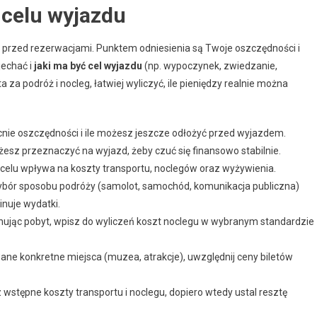
 celu wyjazdu
 przed rezerwacjami. Punktem odniesienia są Twoje oszczędności i
echać i
jaki ma być cel wyjazdu
(np. wypoczynek, zwiedzanie,
a za podróż i nocleg, łatwiej wyliczyć, ile pieniędzy realnie można
nie oszczędności i ile możesz jeszcze odłożyć przed wyjazdem.
żesz przeznaczyć na wyjazd, żeby czuć się finansowo stabilnie.
 celu wpływa na koszty transportu, noclegów oraz wyżywienia.
bór sposobu podróży (samolot, samochód, komunikacja publiczna)
nuje wydatki.
nując pobyt, wpisz do wyliczeń koszt noclegu w wybranym standardzie
ane konkretne miejsca (muzea, atrakcje), uwzględnij ceny biletów
wstępne koszty transportu i noclegu, dopiero wtedy ustal resztę