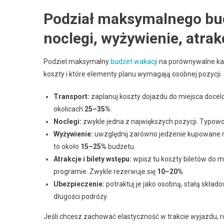
Podział maksymalnego budż
noclegi, wyżywienie, atrak
Podziel maksymalny
budżet wakacji
na porównywalne kat
koszty i które elementy planu wymagają osobnej pozycji.
Transport:
zaplanuj koszty dojazdu do miejsca docel
okolicach
25–35%
.
Noclegi:
zwykle jedna z największych pozycji. Typowo
Wyżywienie:
uwzględnij zarówno jedzenie kupowane na 
to około
15–25%
budżetu.
Atrakcje i bilety wstępu:
wpisz tu koszty biletów do m
programie. Zwykle rezerwuje się
10–20%
.
Ubezpieczenie:
potraktuj je jako osobną, stałą skła
długości podróży.
Jeśli chcesz zachować elastyczność w trakcie wyjazdu, r