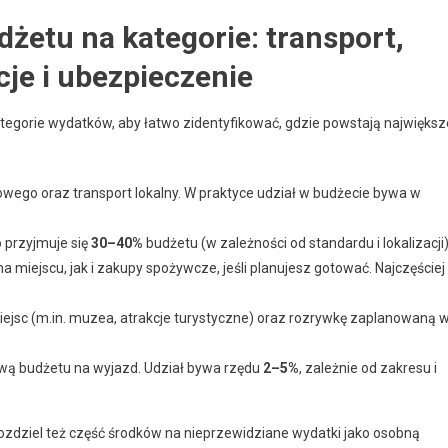
etu na kategorie: transport,
cje i ubezpieczenie
egorie wydatków, aby łatwo zidentyfikować, gdzie powstają największ
owego oraz transport lokalny. W praktyce udział w budżecie bywa w
 przyjmuje się
30–40%
budżetu (w zależności od standardu i lokalizacji)
miejscu, jak i zakupy spożywcze, jeśli planujesz gotować. Najczęściej
iejsc (m.in. muzea, atrakcje turystyczne) oraz rozrywkę zaplanowaną 
dową budżetu na wyjazd. Udział bywa rzędu
2–5%
, zależnie od zakresu i
ozdziel też część środków na nieprzewidziane wydatki jako osobną