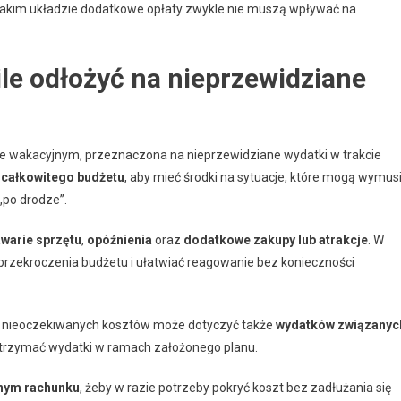
takim układzie dodatkowe opłaty zwykle nie muszą wpływać na
le odłożyć na nieprzewidziane
 wakacyjnym, przeznaczona na nieprzewidziane wydatki w trakcie
całkowitego budżetu
, aby mieć środki na sytuacje, które mogą wymus
„po drodze”.
warie sprzętu
,
opóźnienia
oraz
dodatkowe zakupy lub atrakcje
. W
 przekroczenia budżetu i ułatwiać reagowanie bez konieczności
ęść nieoczekiwanych kosztów może dotyczyć także
wydatków związanyc
utrzymać wydatki w ramach założonego planu.
pnym rachunku
, żeby w razie potrzeby pokryć koszt bez zadłużania się