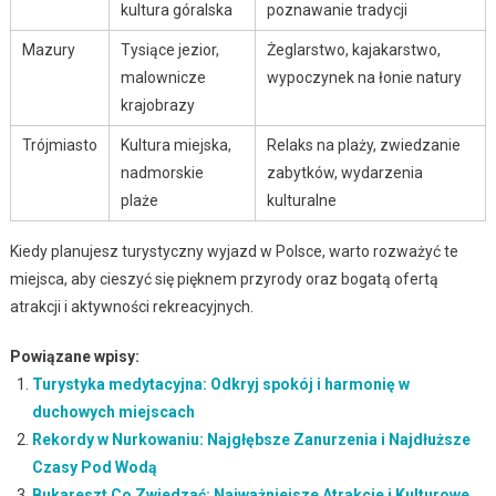
kultura góralska
poznawanie tradycji
Mazury
Tysiące jezior,
Żeglarstwo, kajakarstwo,
malownicze
wypoczynek na łonie natury
krajobrazy
Trójmiasto
Kultura miejska,
Relaks na plaży, zwiedzanie
nadmorskie
zabytków, wydarzenia
plaże
kulturalne
Kiedy planujesz turystyczny wyjazd w Polsce, warto rozważyć te
miejsca, aby cieszyć się pięknem przyrody oraz bogatą ofertą
atrakcji i aktywności rekreacyjnych.
Powiązane wpisy:
Turystyka medytacyjna: Odkryj spokój i harmonię w
duchowych miejscach
Rekordy w Nurkowaniu: Najgłębsze Zanurzenia i Najdłuższe
Czasy Pod Wodą
Bukareszt Co Zwiedzać: Najważniejsze Atrakcje i Kulturowe