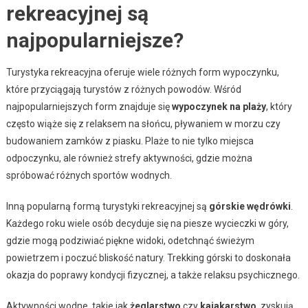
rekreacyjnej są
najpopularniejsze?
Turystyka rekreacyjna oferuje wiele różnych form wypoczynku,
które przyciągają turystów z różnych powodów. Wśród
najpopularniejszych form znajduje się
wypoczynek na plaży
, który
często wiąże się z relaksem na słońcu, pływaniem w morzu czy
budowaniem zamków z piasku. Plaże to nie tylko miejsca
odpoczynku, ale również strefy aktywności, gdzie można
spróbować różnych sportów wodnych.
Inną popularną formą turystyki rekreacyjnej są
górskie wędrówki
.
Każdego roku wiele osób decyduje się na piesze wycieczki w góry,
gdzie mogą podziwiać piękne widoki, odetchnąć świeżym
powietrzem i poczuć bliskość natury. Trekking górski to doskonała
okazja do poprawy kondycji fizycznej, a także relaksu psychicznego.
Aktywności wodne, takie jak
żeglarstwo
czy
kajakarstwo
, zyskują