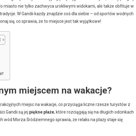
 To miasto nie tylko zachwyca urokliwymi widokami, ale także obfituje w
e tradycje. W Gandii każdy znajdzie coś dla siebie – od sportów wodnych
aj się, co sprawia, że to miejsce jest tak wyjątkowe!
i?
alnym miejscem na wakacje?
trakcyjnych miejsc na wakacje, co przyciąga liczne rzesze turystów z
i Gandii są jej
piękne plaże
, które rozciągają się na długich odcinkach
h wód Morza Śródziemnego sprawia, że relaks na plaży staje się