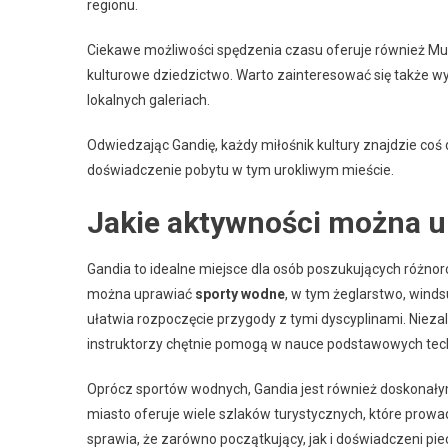
regionu.
Ciekawe możliwości spędzenia czasu oferuje również Muz
kulturowe dziedzictwo. Warto zainteresować się także w
lokalnych galeriach.
Odwiedzając Gandię, każdy miłośnik kultury znajdzie coś d
doświadczenie pobytu w tym urokliwym mieście.
Jakie aktywności można u
Gandia to idealne miejsce dla osób poszukujących różno
można uprawiać
sporty wodne
, w tym żeglarstwo, winds
ułatwia rozpoczęcie przygody z tymi dyscyplinami. Niezal
instruktorzy chętnie pomogą w nauce podstawowych tech
Oprócz sportów wodnych, Gandia jest również doskonał
miasto oferuje wiele szlaków turystycznych, które prowa
sprawia, że zarówno początkujący, jak i doświadczeni pi