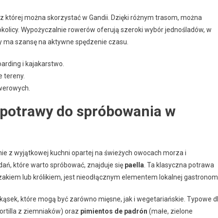
, z której można skorzystać w Gandii. Dzięki różnym trasom, można
w okolicy. Wypożyczalnie rowerów oferują szeroki wybór jednośladów, w
żdy ma szansę na aktywne spędzenie czasu.
rding i kajakarstwo.
 tereny.
werowych.
e potrawy do spróbowania w
ie z wyjątkowej kuchni opartej na świeżych owocach morza i
dań, które warto spróbować, znajduje się
paella
. Ta klasyczna potrawa
kiem lub królikiem, jest nieodłącznym elementem lokalnej gastronomi
ekąsek, które mogą być zarówno mięsne, jak i wegetariańskie. Typowe d
tortilla z ziemniaków) oraz
pimientos de padrón
(małe, zielone