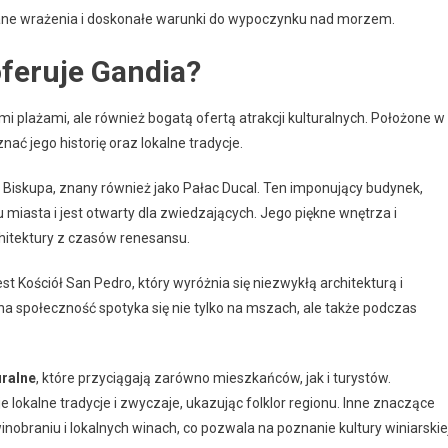
iane wrażenia i doskonałe warunki do wypoczynku nad morzem.
oferuje Gandia?
mi plażami, ale również bogatą ofertą atrakcji kulturalnych. Położone w
nać jego historię oraz lokalne tradycje.
c Biskupa, znany również jako Pałac Ducal. Ten imponujący budynek,
miasta i jest otwarty dla zwiedzających. Jego piękne wnętrza i
hitektury z czasów renesansu.
t Kościół San Pedro, który wyróżnia się niezwykłą architekturą i
a społeczność spotyka się nie tylko na mszach, ale także podczas
uralne
, które przyciągają zarówno mieszkańców, jak i turystów.
e lokalne tradycje i zwyczaje, ukazując folklor regionu. Inne znaczące
winobraniu i lokalnych winach, co pozwala na poznanie kultury winiarskie