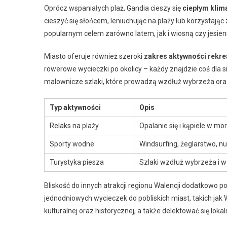
Oprócz wspaniałych plaż, Gandia cieszy się
ciepłym kli
cieszyć się słońcem, leniuchując na plaży lub korzystając 
popularnym celem zarówno latem, jak i wiosną czy jesien
Miasto oferuje również szeroki
zakres aktywności rekre
rowerowe wycieczki po okolicy – każdy znajdzie coś dla s
malownicze szlaki, które prowadzą wzdłuż wybrzeża oraz
Typ aktywności
Opis
Relaks na plaży
Opalanie się i kąpiele w mo
Sporty wodne
Windsurfing, żeglarstwo, n
Turystyka piesza
Szlaki wzdłuż wybrzeża i w
Bliskość do innych atrakcji regionu Walencji dodatkowo 
jednodniowych wycieczek do pobliskich miast, takich jak 
kulturalnej oraz historycznej, a także delektować się loka