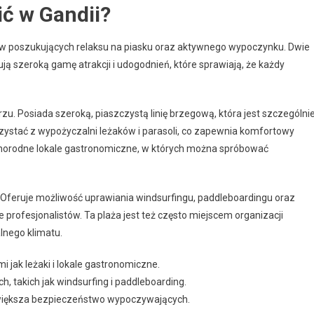
ić w Gandii?
tów poszukujących relaksu na piasku oraz aktywnego wypoczynku. Dwie
rują szeroką gamę atrakcji i udogodnień, które sprawiają, że każdy
rzu. Posiada szeroką, piaszczystą linię brzegową, która jest szczególni
rzystać z wypożyczalni leżaków i parasoli, co zapewnia komfortowy
żnorodne lokale gastronomiczne, w których można spróbować
 Oferuje możliwość uprawiania windsurfingu, paddleboardingu oraz
e profesjonalistów. Ta plaża jest też często miejscem organizacji
alnego klimatu.
i jak leżaki i lokale gastronomiczne.
, takich jak windsurfing i paddleboarding.
 zwiększa bezpieczeństwo wypoczywających.