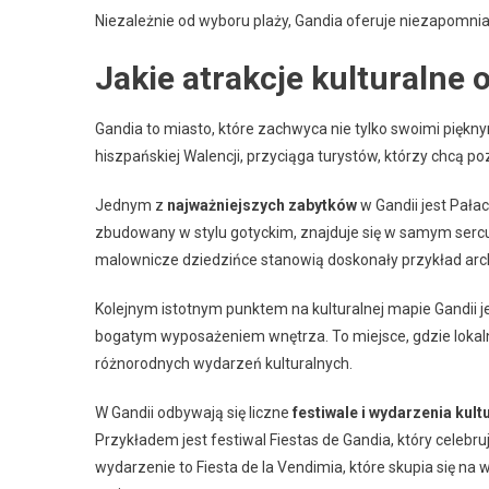
Niezależnie od wyboru plaży, Gandia oferuje niezapomn
Jakie atrakcje kulturalne 
Gandia to miasto, które zachwyca nie tylko swoimi piękny
hiszpańskiej Walencji, przyciąga turystów, którzy chcą poz
Jednym z
najważniejszych zabytków
w Gandii jest Pała
zbudowany w stylu gotyckim, znajduje się w samym sercu 
malownicze dziedzińce stanowią doskonały przykład arc
Kolejnym istotnym punktem na kulturalnej mapie Gandii jes
bogatym wyposażeniem wnętrza. To miejsce, gdzie lokaln
różnorodnych wydarzeń kulturalnych.
W Gandii odbywają się liczne
festiwale i wydarzenia kult
Przykładem jest festiwal Fiestas de Gandia, który celebruj
wydarzenie to Fiesta de la Vendimia, które skupia się na 