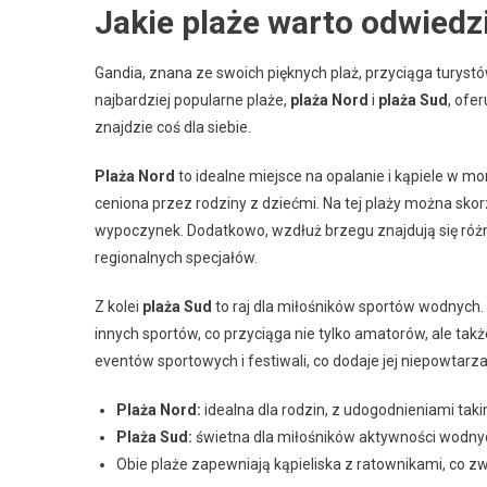
Jakie plaże warto odwiedz
Gandia, znana ze swoich pięknych plaż, przyciąga turys
najbardziej popularne plaże,
plaża Nord
i
plaża Sud
, ofe
znajdzie coś dla siebie.
Plaża Nord
to idealne miejsce na opalanie i kąpiele w mo
ceniona przez rodziny z dziećmi. Na tej plaży można sko
wypoczynek. Dodatkowo, wzdłuż brzegu znajdują się ró
regionalnych specjałów.
Z kolei
plaża Sud
to raj dla miłośników sportów wodnych.
innych sportów, co przyciąga nie tylko amatorów, ale takż
eventów sportowych i festiwali, co dodaje jej niepowtarz
Plaża Nord:
idealna dla rodzin, z udogodnieniami takim
Plaża Sud:
świetna dla miłośników aktywności wodnych
Obie plaże zapewniają kąpieliska z ratownikami, co