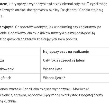
matem
, który sprzyja wypoczynkowi przez niemal cały rok. Turyści mogą
z licznych atrakcji dostępnych w okolicy. Dzięki temu Gandia staje się
ią.
acyjnych
. Od sportów wodnych, jak windsurfing czy żeglarstwo, po
iebie. Dodatkowo, dla miłośników turystyki pieszej dostępne są
 do górskich obszarów znajdujących się w pobliżu.
Najlepszy czas na realizację
rzu
Cały rok, szczególnie latem
urkowanie
Wiosna i lato
 górach
Wiosna i jesień
podnosi wartość Gandii jako miejsca wypoczynku. Możliwość
Walencja, sprawia, że podróżujący mogą skorzystać z bogatej oferty
lną kuchnią.