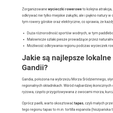
Zorganizowane
wycieczki rowerowe
to kolejna atrakcja
odkrywać nie tylko miejskie zakątki, ale i piękno natury 
tym rowery górskie oraz elektryczne, co sprawia, że ka
Duża różnorodność sportów wodnych, w tym paddleboa
Malownicze szlaki piesze prowadzące przez naturalne
Możliwość odkrywania regionu podczas wycieczek ro
Jakie są najlepsze lokaln
Gandii?
Gandia, położona na wybrzeżu Morza Śródziemnego, słyn
regionalnych składnikach. Wśród najbardziej ikonicznych 
ryżowa, często przygotowywana z owocami morza, kurcza
Oprócz paelli, warto skosztować
tapas
, czyli małych prz
tego regionu tapas to m.in. tortilla espanola (hiszpańska 