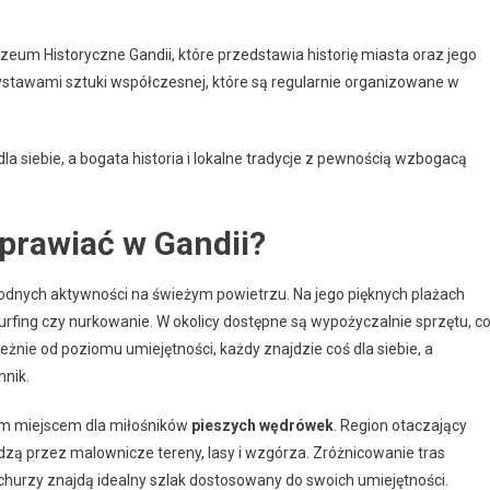
eum Historyczne Gandii, które przedstawia historię miasta oraz jego
ystawami sztuki współczesnej, które są regularnie organizowane w
la siebie, a bogata historia i lokalne tradycje z pewnością wzbogacą
prawiać w Gandii?
rodnych aktywności na świeżym powietrzu. Na jego pięknych plażach
urfing czy nurkowanie. W okolicy dostępne są wypożyczalnie sprzętu, c
eżnie od poziomu umiejętności, każdy znajdzie coś dla siebie, a
nik.
ym miejscem dla miłośników
pieszych wędrówek
. Region otaczający
dzą przez malownicze tereny, lasy i wzgórza. Zróżnicowanie tras
echurzy znajdą idealny szlak dostosowany do swoich umiejętności.