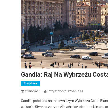
Gandia: Raj Na Wybrzeżu Cost
Turystyka
Przystanekhiszpania.pl
2020-09-13
Gandia, położona na malowniczym Wybrzeżu Costa Blanca,
wakacje. Słynąca z przepięknych plaż, ciepłego klimatu o