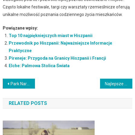
Często lokalne festiwale, targi czy warsztaty rzemieślnicze oferują
unikalne możliwość poznania codziennego życia mieszkańców.
Powiązane wpisy:
Top 10 najpiękniejszych miast w Hiszpanii
Przewodnik po Hiszpanii: Najważniejsze Informacje
Praktyczne
Pireneje: Przygoda na Granicy Hiszpanii i Francji
Elche: Palmowa Stolica Świata
Nawigacja
Park Narodowy Teide: Wulkaniczne Cuda na Tenerife
Najlepsze miejsca turystyczne na wakacje w 2023 roku
wpisu
RELATED POSTS