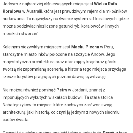
Jednym z najbardziej olśniewających miejsc jest
Wielka Rafa
Koralowa
w Australii, która jest prawdziwym rajem dla miłośników
nurkowania. To największy na świecie system raf koralowych, gdzie
można podziwiać niezliczone gatunki ryb, koralowców i innych
morskich stworzeń.
Kolejnym niezwykłym miejscem jest
Machu Picchu
w Peru,
starożytne miasto Inków położone na szczycie Andów. Jego
majestatyczna architektura oraz otaczający krajobraz górski
tworzą niezapomnianą scenerię, a historia tego miejsca przyciąga
rzesze turystów pragnących poznać dawną cywilizację.
Nie można również pominąć
Petry
w Jordanii, znanej z
imponujących wykutych w skałach budowli. Ta stara stolica
Nabatejczyków to miejsce, które zachwyca zarówno swoją
architekturą, jak i historią, co czyni ją jednym z nowych siedmiu
cudów świata.
Oczywiście, piękno można znaleźć także w miastach.
Paryż
, z jego