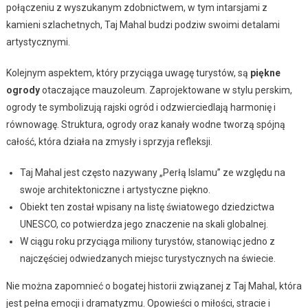
połączeniu z wyszukanym zdobnictwem, w tym intarsjami z
kamieni szlachetnych, Taj Mahal budzi podziw swoimi detalami
artystycznymi.
Kolejnym aspektem, który przyciąga uwagę turystów, są
piękne
ogrody
otaczające mauzoleum. Zaprojektowane w stylu perskim,
ogrody te symbolizują rajski ogród i odzwierciedlają harmonię i
równowagę. Struktura, ogrody oraz kanały wodne tworzą spójną
całość, która działa na zmysły i sprzyja refleksji.
Taj Mahal jest często nazywany „Perłą Islamu” ze względu na
swoje architektoniczne i artystyczne piękno.
Obiekt ten został wpisany na listę światowego dziedzictwa
UNESCO, co potwierdza jego znaczenie na skali globalnej.
W ciągu roku przyciąga miliony turystów, stanowiąc jedno z
najczęściej odwiedzanych miejsc turystycznych na świecie.
Nie można zapomnieć o bogatej historii związanej z Taj Mahal, która
jest pełna emocji i dramatyzmu. Opowieści o miłości, stracie i