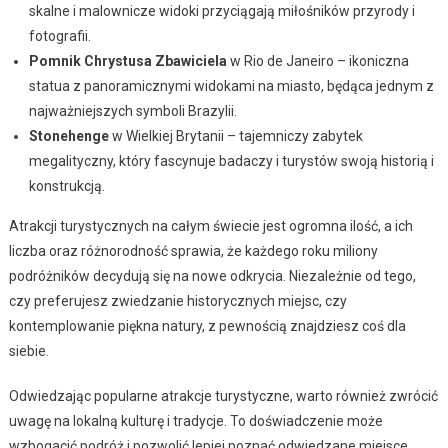
skalne i malownicze widoki przyciągają miłośników przyrody i
fotografii.
Pomnik Chrystusa Zbawiciela
w Rio de Janeiro – ikoniczna
statua z panoramicznymi widokami na miasto, będąca jednym z
najważniejszych symboli Brazylii.
Stonehenge
w Wielkiej Brytanii – tajemniczy zabytek
megalityczny, który fascynuje badaczy i turystów swoją historią i
konstrukcją.
Atrakcji turystycznych na całym świecie jest ogromna ilość, a ich
liczba oraz różnorodność sprawia, że każdego roku miliony
podróżników decydują się na nowe odkrycia. Niezależnie od tego,
czy preferujesz zwiedzanie historycznych miejsc, czy
kontemplowanie piękna natury, z pewnością znajdziesz coś dla
siebie.
Odwiedzając popularne atrakcje turystyczne, warto również zwrócić
uwagę na lokalną kulturę i tradycje. To doświadczenie może
wzbogacić podróż i pozwolić lepiej poznać odwiedzane miejsce.