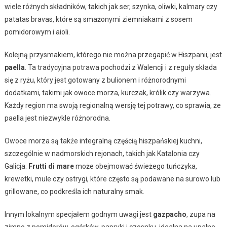
wiele różnych składników, takich jak ser, szynka, oliwki, kalmary czy
patatas bravas, które są smażonymi ziemniakami z sosem
pomidorowym i aioli.
Kolejną przysmakiem, którego nie można przegapić w Hiszpanii, jest
paella
. Ta tradycyjna potrawa pochodzi z Walencji i z reguły składa
się z ryżu, który jest gotowany z bulionem i różnorodnymi
dodatkami, takimi jak owoce morza, kurczak, królik czy warzywa.
Każdy region ma swoją regionalną wersję tej potrawy, co sprawia, że
paella jest niezwykle różnorodna.
Owoce morza są także integralną częścią hiszpańskiej kuchni,
szczególnie w nadmorskich rejonach, takich jak Katalonia czy
Galicja.
Frutti di mare
może obejmować świeżego tuńczyka,
krewetki, mule czy ostrygi, które często są podawane na surowo lub
grillowane, co podkreśla ich naturalny smak.
Innym lokalnym specjałem godnym uwagi jest
gazpacho
, zupa na
zimno z pomidorów, ogórków, papryki i czosnku, idealna na upalne