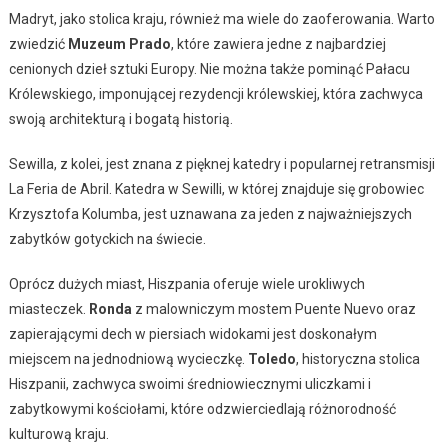
Madryt, jako stolica kraju, również ma wiele do zaoferowania. Warto
zwiedzić
Muzeum Prado
, które zawiera jedne z najbardziej
cenionych dzieł sztuki Europy. Nie można także pominąć Pałacu
Królewskiego, imponującej rezydencji królewskiej, która zachwyca
swoją architekturą i bogatą historią.
Sewilla, z kolei, jest znana z pięknej katedry i popularnej retransmisji
La Feria de Abril. Katedra w Sewilli, w której znajduje się grobowiec
Krzysztofa Kolumba, jest uznawana za jeden z najważniejszych
zabytków gotyckich na świecie.
Oprócz dużych miast, Hiszpania oferuje wiele urokliwych
miasteczek.
Ronda
z malowniczym mostem Puente Nuevo oraz
zapierającymi dech w piersiach widokami jest doskonałym
miejscem na jednodniową wycieczkę.
Toledo
, historyczna stolica
Hiszpanii, zachwyca swoimi średniowiecznymi uliczkami i
zabytkowymi kościołami, które odzwierciedlają różnorodność
kulturową kraju.