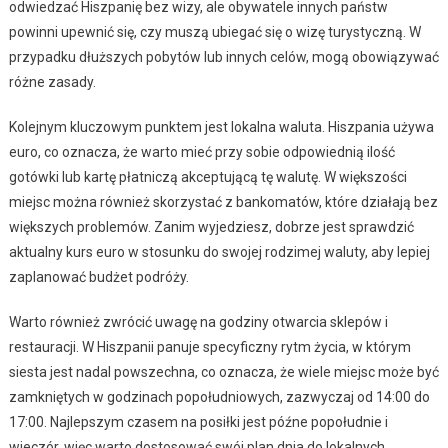
odwiedzać Hiszpanię bez wizy, ale obywatele innych państw
powinni upewnić się, czy muszą ubiegać się o wizę turystyczną. W
przypadku dłuższych pobytów lub innych celów, mogą obowiązywać
różne zasady.
Kolejnym kluczowym punktem jest lokalna waluta. Hiszpania używa
euro, co oznacza, że warto mieć przy sobie odpowiednią ilość
gotówki lub kartę płatniczą akceptującą tę walutę. W większości
miejsc można również skorzystać z bankomatów, które działają bez
większych problemów. Zanim wyjedziesz, dobrze jest sprawdzić
aktualny kurs euro w stosunku do swojej rodzimej waluty, aby lepiej
zaplanować budżet podróży.
Warto również zwrócić uwagę na godziny otwarcia sklepów i
restauracji. W Hiszpanii panuje specyficzny rytm życia, w którym
siesta jest nadal powszechna, co oznacza, że wiele miejsc może być
zamkniętych w godzinach popołudniowych, zazwyczaj od 14:00 do
17:00. Najlepszym czasem na posiłki jest późne popołudnie i
wieczór, więc warto dostosować swój plan dnia do lokalnych