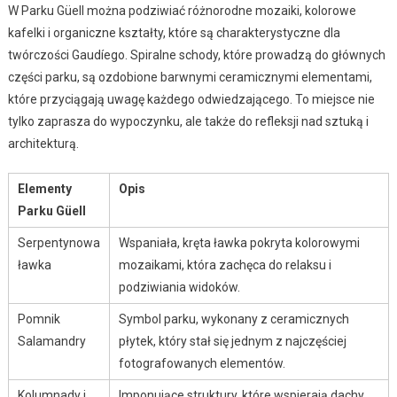
W Parku Güell można podziwiać różnorodne mozaiki, kolorowe
kafelki i organiczne kształty, które są charakterystyczne dla
twórczości Gaudíego. Spiralne schody, które prowadzą do głównych
części parku, są ozdobione barwnymi ceramicznymi elementami,
które przyciągają uwagę każdego odwiedzającego. To miejsce nie
tylko zaprasza do wypoczynku, ale także do refleksji nad sztuką i
architekturą.
Elementy
Opis
Parku Güell
Serpentynowa
Wspaniała, kręta ławka pokryta kolorowymi
ławka
mozaikami, która zachęca do relaksu i
podziwiania widoków.
Pomnik
Symbol parku, wykonany z ceramicznych
Salamandry
płytek, który stał się jednym z najczęściej
fotografowanych elementów.
Kolumnady i
Imponujące struktury, które wspierają dachy