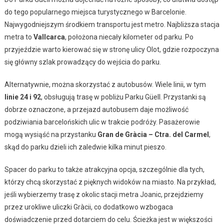
do tego popularnego miejsca turystycznego w Barcelonie.
Najwygodniejszym środkiem transportu jest metro. Najbliższa stacja
metra to
Vallcarca
, położona niecały kilometer od parku. Po
przyjeździe warto kierować się w stronę ulicy Olot, gdzie rozpoczyna
się główny szlak prowadzący do wejścia do parku.
Alternatywnie, można skorzystać z autobusów. Wiele linii, w tym
linie 24 i 92
, obsługują trasę w pobliżu Parku Güell. Przystanki są
dobrze oznaczone, a przejazd autobusem daje możliwość
podziwiania barcelońskich ulic w trakcie podróży. Pasażerowie
mogą wysiąść na przystanku
Gran de Gràcia – Ctra. del Carmel
,
skąd do parku dzieli ich zaledwie kilka minut pieszo.
Spacer do parku to także atrakcyjna opcja, szczególnie dla tych,
którzy chcą skorzystać z pięknych widoków na miasto. Na przykład,
jeśli wybierzemy trasę z okolic stacji metra Joanic, przejdziemy
przez urokliwe uliczki Gràcii, co dodatkowo wzbogaca
doświadczenie przed dotarciem do celu. Ścieżka jest w większości