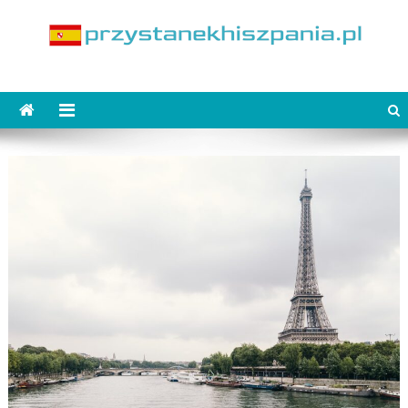
Skip
to
content
PrzystanekHiszpania.pl