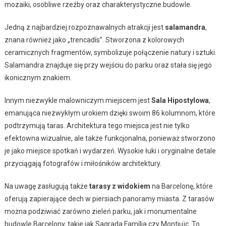
mozaiki, osobliwe rzeźby oraz charakterystyczne budowle.
Jedną z najbardziej rozpoznawalnych atrakcji jest
salamandra
,
znana również jako „trencadís”. Stworzona z kolorowych
ceramicznych fragmentów, symbolizuje połączenie natury i sztuki.
Salamandra znajduje się przy wejściu do parku oraz stała się jego
ikonicznym znakiem.
Innym niezwykle malowniczym miejscem jest
Sala Hipostylowa
,
emanująca niezwykłym urokiem dzięki swoim 86 kolumnom, które
podtrzymują taras. Architektura tego miejsca jest nie tylko
efektowna wizualnie, ale także funkcjonalna, ponieważ stworzono
je jako miejsce spotkań i wydarzeń. Wysokie łuki i oryginalne detale
przyciągają fotografów i miłośników architektury.
Na uwagę zasługują także
tarasy z widokiem
na Barcelonę, które
oferują zapierające dech w piersiach panoramy miasta. Z tarasów
można podziwiać zarówno zieleń parku, jak i monumentalne
budowle Barcelony, takie jak Sagrada Família czy Montjuïc. To