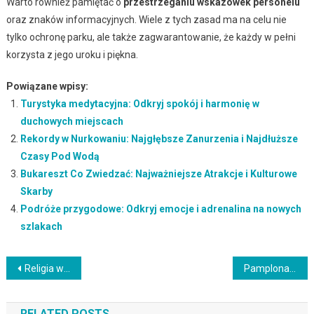
Warto również pamiętać o
przestrzeganiu wskazówek personelu
oraz znaków informacyjnych. Wiele z tych zasad ma na celu nie
tylko ochronę parku, ale także zagwarantowanie, że każdy w pełni
korzysta z jego uroku i piękna.
Powiązane wpisy:
Turystyka medytacyjna: Odkryj spokój i harmonię w
duchowych miejscach
Rekordy w Nurkowaniu: Najgłębsze Zanurzenia i Najdłuższe
Czasy Pod Wodą
Bukareszt Co Zwiedzać: Najważniejsze Atrakcje i Kulturowe
Skarby
Podróże przygodowe: Odkryj emocje i adrenalina na nowych
szlakach
Nawigacja
Religia w Wietnamie: Tradycje, Wierzenia i Świątynie
Pamplona: Odkryj Urok Średniowiecznego Miasta i Tradycji
wpisu
RELATED POSTS