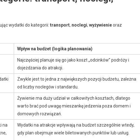
ąc wydatki do kategorii:
transport
,
noclegi
,
wyżywienie
oraz
Wpływ na budżet (logika planowania)
Najczęściej planuje się go jako koszt „odcinków” podróży i
dojeżdżania do atrakcji.
atki
Zwykle jest to jedna z największych pozycji budżetu, zależna
od liczby noclegów i standardu.
Żywienie ma duży udział w całkowitych kosztach, dlatego
warto brać pod uwagę mieszankę jedzenia poza domem i
domowych rozwiązań.
i na
Wydatki na atrakcje wpływają na budżet szczególnie wtedy,
tne,
gdy plan obejmuje wiele biletowanych punktów lub usług.