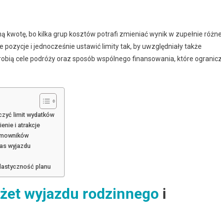
ną kwotę, bo kilka grup kosztów potrafi zmieniać wynik w zupełnie różn
 pozycje i jednocześnie ustawić limity tak, by uwzględniały także
robią cele podróży oraz sposób wspólnego finansowania, które ogranic
zyć limit wydatków
enie i atrakcje
domowników
zas wyjazdu
elastyczność planu
żet wyjazdu rodzinnego
i