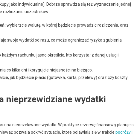
 zakupy jako indywidualne). Dobrze sprawdza się też wyznaczenie jednej
e rozliczanie uczestników.
eń:
wybierzcie walutę, w której będziecie prowadzić rozliczenia, oraz
je swoje wydatki od razu, co może ograniczać ryzyko zgubienia
 każdym rachunku jasno określcie, kto korzystał z danej usługi i
ia co kilka dni i korygujcie niejasności na bieżąco.
lcie, jak będziecie płacić (gotówka, karta, przelewy) oraz czy koszty
a nieprzewidziane wydatki
z na nieoczekiwane wydatki. W praktyce rezerwę finansową planuje s
eważ pozwala pokryć sytuacje, które pojawiają się w trakcie
podróży i