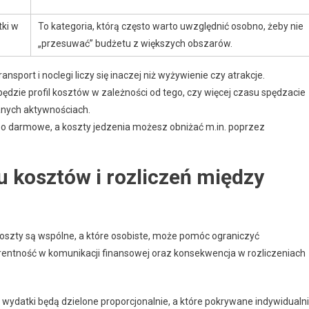
tki w
To kategoria, którą często warto uwzględnić osobno, żeby nie
„przesuwać” budżetu z większych obszarów.
ransport i noclegi liczy się inaczej niż wyżywienie czy atrakcje.
będzie profil kosztów w zależności od tego, czy więcej czasu spędzacie
anych aktywnościach.
bo darmowe, a koszty jedzenia możesz obniżać m.in. poprzez
u kosztów i rozliczeń między
koszty są wspólne, a które osobiste, może pomóc ograniczyć
entność w komunikacji finansowej oraz konsekwencja w rozliczeniach
 wydatki będą dzielone proporcjonalnie, a które pokrywane indywidualn