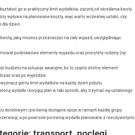
ekształcić go w praktyczny limit wydatków, zacznij od określenia kwoty
róży wpływa na planowane koszty, więc warto wcześniej ustalić, czy
 dla dzieci.
kwotę, jaką możesz przeznaczyć na cały wyjazd, uwzględniając
ejmował podstawowe elementy wyjazdu oraz priorytety rodziny (np.
ć budżetu na sytuacje awaryjne, bo to często istotny element
czas oraz po wyjeździe.
i wyznacz górny limit wydatków na każdy dzień pobytu.
oruj wydatki i koryguj plan w taki sposób, aby trzymać się ustalonego
scu docelowym i porównaj dostępne opcje w ramach każdej grupy
ezerwacji, a po powrocie porównaj wydatki planowane z rzeczywistymi.
tegorie: transport, noclegi,