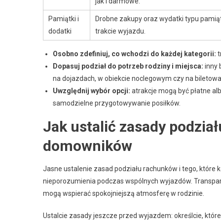
jak i darmowe.
Pamiątki i
Drobne zakupy oraz wydatki typu pamią
dodatki
trakcie wyjazdu.
Osobno zdefiniuj, co wchodzi do każdej kategorii:
t
Dopasuj podział do potrzeb rodziny i miejsca:
inny 
na dojazdach, w obiekcie noclegowym czy na biletow
Uwzględnij wybór opcji:
atrakcje mogą być płatne al
samodzielne przygotowywanie posiłków.
Jak ustalić zasady podział
domowników
Jasne ustalenie zasad podziału rachunków i tego, które 
nieporozumienia podczas wspólnych wyjazdów. Transpar
mogą wspierać spokojniejszą atmosferę w rodzinie.
Ustalcie zasady jeszcze przed wyjazdem: określcie, które