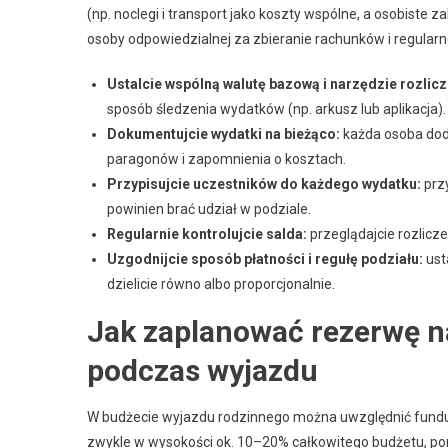
(np. noclegi i transport jako koszty wspólne, a osobiste
osoby odpowiedzialnej za zbieranie rachunków i regularn
Ustalcie wspólną walutę bazową i narzędzie rozlicz
sposób śledzenia wydatków (np. arkusz lub aplikacja).
Dokumentujcie wydatki na bieżąco:
każda osoba doda
paragonów i zapomnienia o kosztach.
Przypisujcie uczestników do każdego wydatku:
przy
powinien brać udział w podziale.
Regularnie kontrolujcie salda:
przeglądajcie rozliczen
Uzgodnijcie sposób płatności i regułę podziału:
usta
dzielicie równo albo proporcjonalnie.
Jak zaplanować rezerwę n
podczas wyjazdu
W budżecie wyjazdu rodzinnego można uwzględnić fundus
zwykle w wysokości ok. 10–20% całkowitego budżetu, poni