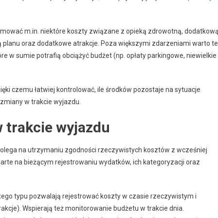
jmować m.in. niektóre koszty związane z opieką zdrowotną, dodatkow
 planu oraz dodatkowe atrakcje. Poza większymi zdarzeniami warto t
re w sumie potrafią obciążyć budżet (np. opłaty parkingowe, niewielkie
ki czemu łatwiej kontrolować, ile środków pozostaje na sytuacje
zmiany w trakcie wyjazdu.
 trakcie wyjazdu
olega na utrzymaniu zgodności rzeczywistych kosztów z wcześniej
arte na bieżącym rejestrowaniu wydatków, ich kategoryzacji oraz
ego typu pozwalają rejestrować koszty w czasie rzeczywistym i
trakcje). Wspierają też monitorowanie budżetu w trakcie dnia.