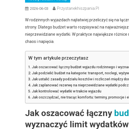
Przystanekhiszpania.pl
2026-06-03
W rodzinnych wyjazdach najłatwiej przeliczyć się na łącz
strony. Dlatego budżet warto rozpisywać na najważniejsze
nieprzewidziane wydatki. W praktyce największe różnice 
chaos i napięcia.
W tym artykule przeczytasz
Jak oszacować łączny budżet wyjazdu rodzinnego i wyznac
Jak podzielić budżet na kategorie: transport, noclegi, wyżywi
Jak ustalić zasady podziału kosztów i rozliczeń między 
Jak zaplanować rezerwę na nieprzewidziane wydatki podc
Jak kontrolować wydatki w trakcie wyjazdu
Jak oszczędzać, nie tracąc komfortu: terminy, promocje i 
Jak oszacować łączny
bud
wyznaczyć limit wydatków