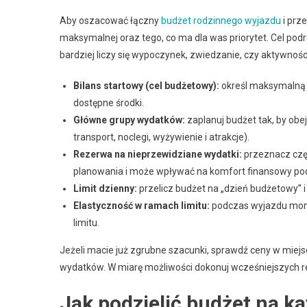
Aby oszacować łączny
budżet rodzinnego wyjazdu
i prz
maksymalnej oraz tego, co ma dla was priorytet. Cel pod
bardziej liczy się wypoczynek, zwiedzanie, czy aktywności
Bilans startowy (cel budżetowy):
określ maksymalną 
dostępne środki.
Główne grupy wydatków:
zaplanuj budżet tak, by ob
transport, noclegi, wyżywienie i atrakcje).
Rezerwa na nieprzewidziane wydatki:
przeznacz częś
planowania i może wpływać na komfort finansowy pod
Limit dzienny:
przelicz budżet na „dzień budżetowy” 
Elastyczność w ramach limitu:
podczas wyjazdu monit
limitu.
Jeżeli macie już zgrubne szacunki, sprawdź ceny w miej
wydatków. W miarę możliwości dokonuj wcześniejszych r
Jak podzielić budżet na ka