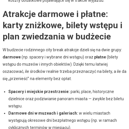
koszty dodatkowe pojawiające się w trakcie wyjazdu.
Atrakcje darmowe i płatne:
karty zniżkowe, bilety wstępu i
plan zwiedzania w budżecie
W budżecie rodzinnego city break atrakcje dzieli się na dwie grupy:
darmowe
(np. spacery i wybrane dni wstępu) oraz
płatne
(bilety
wstępu do muzeów i innych obiektów). Dzięki temu łatwiej
oszacować, ile środków realnie trzeba przeznaczyć na bilety, a ile da
się „przenieść” na elementy bez opłat.
Spacery i miejskie przestrzenie:
parki, place, historyczne
dzielnice oraz podziwianie panoram miasta — zwykle bez biletu
wstępu.
Darmowe dni w muzeach i galeriach:
w wielu miastach
występują okresowe dni bezpłatnego wstępu (np. w ramach
cyklicznych terminów w miesiącu).