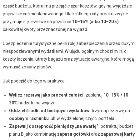
część budżetu, która ma przejąć ciężar kosztów, gdy na wyjeździe
pojawi się coś nieplanowanego. Dla krótkiego city breaku zwykle
przyjmuje się rezerwę na poziomie
10–15% (albo 10–20%)
całkowitej kwoty przeznaczonej na wyjazd.
Ubezpieczenie turystyczne pełni rolę zabezpieczenia przed dużymi,
niespodziewanymi wydatkami. W ujęciu ogólnym chodzi m.in. o
koszty leczenia, utraty bagażu oraz sytuacje awaryjne, które mogą
wymusić zmiany planów.
Jak podejść do tego w praktyce:
Wylicz rezerwę jako procent całości:
zaplanuj
10–15% / 10–
20%
budżetu na wyjazd.
Oddziel środki od bieżących wydatków:
trzymaj rezerwę na
osobnym rachunku
lub w wydzielonej części portfela.
Zapewnij dostępność pieniędzy „na awarię”:
potraktuj budżet
planu B jako kombinację
zapasu gotówki
oraz
zapasowej karty