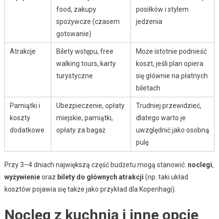
food, zakupy
posiłków i stylem
spożywcze (czasem
jedzenia
gotowanie)
Atrakcje
Bilety wstępu, free
Może istotnie podnieść
walking tours, karty
koszt, jeśli plan opiera
turystyczne
się głównie na płatnych
biletach
Pamiątki i
Ubezpieczenie, opłaty
Trudniej przewidzieć,
koszty
miejskie, pamiątki,
dlatego warto je
dodatkowe
opłaty za bagaż
uwzględnić jako osobną
pulę
Przy 3–4 dniach największą część budżetu mogą stanowić:
noclegi
,
wyżywienie
oraz
bilety do głównych atrakcji
(np. taki układ
kosztów pojawia się także jako przykład dla Kopenhagi).
Nocleg z kuchnią i inne opcje