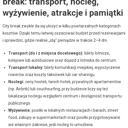
break: transport, nocleg,
wyżywienie, atrakcje i pamiątki
City break zwykle da się ułożyć w kilku powtarzalnych kategoriach
kosztów. Dzięki temu łatwiej oszacować budżet przed rezerwacjami
i sprawdzić, gdzie realnie „idą” pieniądze w trakcie 2–4 dni.
Transport (do i z miejsca docelowego):
bilety lotnicze,
kolejowe lub autobusowe oraz dojazd z lotniska do centrum.
Transport lokalny:
bilety komunikacji miejskiej, wypożyczenie
rowerów oraz koszty taksówek lub car-sharingu.
Noclegi:
ceny hosteli, tanich hoteli, prywatnych apartamentów
(np. Airbnb) lub couchsurfing; przy budżecie liczy się też
lokalizacja noclegu względem centrum i dostępność transportu
publicznego.
Wyżywienie:
posiłki w lokalnych restauracjach i barach, street
food, zakupy w supermarketach oraz posiłki przygotowywane
we własnym zakresie, jeśli nocleg to umożliwia.