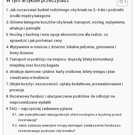
W tym artykule przeczytasz
Jak oszacować budżet rodzinnego city break na 2–4 dni i podzielić
środki między kategorie
Główne kategorie kosztów city break: transport, nocleg, wyżywienie,
atrakcje i pamiątki
Nocleg z kuchnią i inne opcje ekonomiczne dla rodzin: co
sprawdzić i jak porównać ceny
Wyżywienie w mieście z dziećmi: lokalne jedzenie, gotowanie i
limity dzienne
Transport w podróży i na miejscu: dojazdy, bilety komunikacji
miejskiej oraz koszty bagażu
Atrakcje darmowe i płatne: karty zniżkowe, bilety wstępu i plan
zwiedzania w budżecie
Ukryte koszty i sezonowość: opłaty dodatkowe, przewalutowanie i
prowizje
Rezerwowy fundusz i ubezpieczenie podróżne: ile odłożyć na
nieprzewidziane wydatki
FAQ – najczęściej zadawane pytania
Jak zweryfikować wiarygodność ofert noclegów z kuchnią przed
rezerwacją?
Jakie sytuacje awaryjne mogą wymagać zwiększenia funduszu
rezerwowego podczas city breaku?