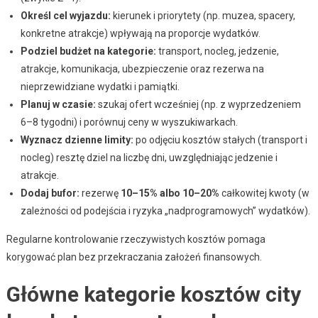
Określ cel wyjazdu:
kierunek i priorytety (np. muzea, spacery,
konkretne atrakcje) wpływają na proporcje wydatków.
Podziel budżet na kategorie:
transport, nocleg, jedzenie,
atrakcje, komunikacja, ubezpieczenie oraz rezerwa na
nieprzewidziane wydatki i pamiątki.
Planuj w czasie:
szukaj ofert wcześniej (np. z wyprzedzeniem
6–8 tygodni) i porównuj ceny w wyszukiwarkach.
Wyznacz dzienne limity:
po odjęciu kosztów stałych (transport i
nocleg) resztę dziel na liczbę dni, uwzględniając jedzenie i
atrakcje.
Dodaj bufor:
rezerwę
10–15% albo 10–20%
całkowitej kwoty (w
zależności od podejścia i ryzyka „nadprogramowych” wydatków).
Regularne kontrolowanie rzeczywistych kosztów pomaga
korygować plan bez przekraczania założeń finansowych.
Główne kategorie kosztów city