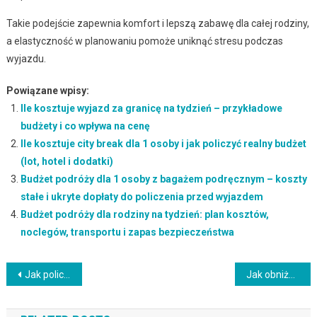
Takie podejście zapewnia komfort i lepszą zabawę dla całej rodziny,
a elastyczność w planowaniu pomoże uniknąć stresu podczas
wyjazdu.
Powiązane wpisy:
Ile kosztuje wyjazd za granicę na tydzień – przykładowe
budżety i co wpływa na cenę
Ile kosztuje city break dla 1 osoby i jak policzyć realny budżet
(lot, hotel i dodatki)
Budżet podróży dla 1 osoby z bagażem podręcznym – koszty
stałe i ukryte dopłaty do policzenia przed wyjazdem
Budżet podróży dla rodziny na tydzień: plan kosztów,
noclegów, transportu i zapas bezpieczeństwa
Nawigacja
Jak policzyć budżet wyjazdu z dzieckiem: kategorie kosztów i realistyczny plan bez niedoszacowania
Jak obniżyć budżet podróży dla rodziny: jak policzyć wydatki i uniknąć niedoszacowania
wpisu