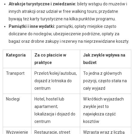
Atrakcje turystyczne i zwiedzanie:
bilety wstępu do muzeów i
innych atrakcji oraz udział w free walking tours; przydatne
bywają też karty turystyczne na kilka punktów programu.
Pamiątki i inne wydatki:
pamiątki, opłaty miejskie często
doliczane do noclegów, ubezpieczenie podróżne, opłaty za
bagaż oraz drobne zakupy i rezerwy na nieprzewidziane koszty.
Kategoria
Za co płacicie w
Jak zwykle wpływa na
praktyce
budżet
Transport
Przelot/kolej/autobus,
To jedna z głównych
dojazd z lotniska do
pozycji, często stała na
centrum
cały wyjazd
Noclegi
Hotel, hostel lub
W krótkich wyjazdach
apartament;
zwykle jest to
lokalizacja i dojazd do
największa część
centrum
kosztów
Wyżywienie
Restauracje, street
Wzrasta wraz z liczbą