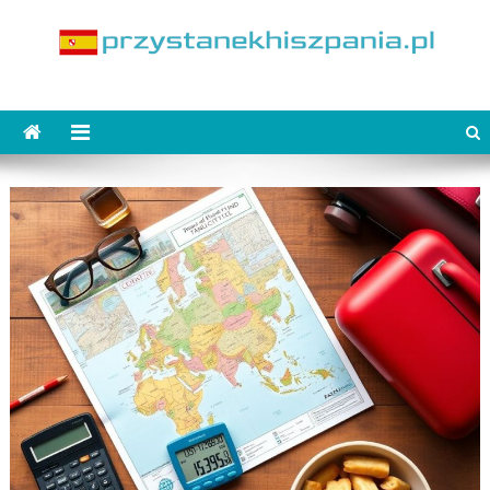
Skip
to
content
PrzystanekHiszpania.pl