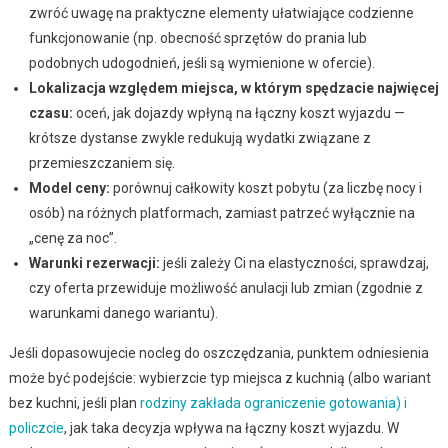
zwróć uwagę na praktyczne elementy ułatwiające codzienne
funkcjonowanie (np. obecność sprzętów do prania lub
podobnych udogodnień, jeśli są wymienione w ofercie).
Lokalizacja względem miejsca, w którym spędzacie najwięcej
czasu:
oceń, jak dojazdy wpłyną na łączny koszt wyjazdu —
krótsze dystanse zwykle redukują wydatki związane z
przemieszczaniem się.
Model ceny:
porównuj całkowity koszt pobytu (za liczbę nocy i
osób) na różnych platformach, zamiast patrzeć wyłącznie na
„cenę za noc”.
Warunki rezerwacji:
jeśli zależy Ci na elastyczności, sprawdzaj,
czy oferta przewiduje możliwość anulacji lub zmian (zgodnie z
warunkami danego wariantu).
Jeśli dopasowujecie nocleg do oszczędzania, punktem odniesienia
może być podejście: wybierzcie typ miejsca z kuchnią (albo wariant
bez kuchni, jeśli plan
rodziny zakłada ograniczenie gotowania) i
policzcie
, jak taka decyzja wpływa na łączny koszt wyjazdu. W