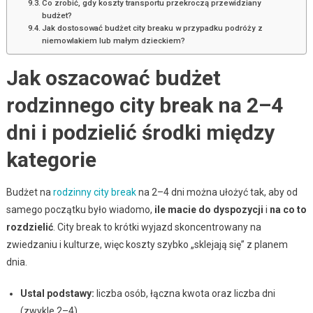
Co zrobić, gdy koszty transportu przekroczą przewidziany
budżet?
Jak dostosować budżet city breaku w przypadku podróży z
niemowlakiem lub małym dzieckiem?
Jak oszacować budżet
rodzinnego city break na 2–4
dni i podzielić środki między
kategorie
Budżet na
rodzinny city break
na 2–4 dni można ułożyć tak, aby od
samego początku było wiadomo,
ile macie do dyspozycji
i
na co to
rozdzielić
. City break to krótki wyjazd skoncentrowany na
zwiedzaniu i kulturze, więc koszty szybko „sklejają się” z planem
dnia.
Ustal podstawy:
liczba osób, łączna kwota oraz liczba dni
(zwykle 2–4).