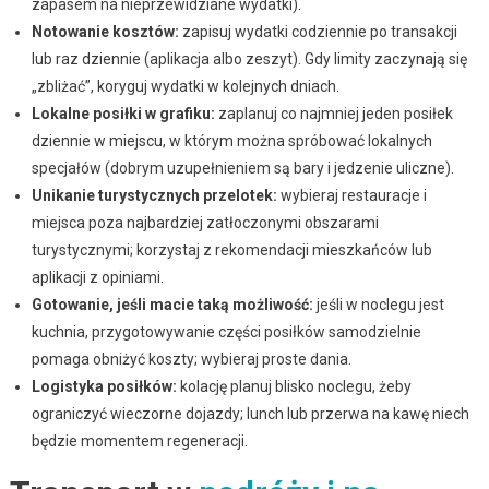
zapasem na nieprzewidziane wydatki).
Notowanie kosztów:
zapisuj wydatki codziennie po transakcji
lub raz dziennie (aplikacja albo zeszyt). Gdy limity zaczynają się
„zbliżać”, koryguj wydatki w kolejnych dniach.
Lokalne posiłki w grafiku:
zaplanuj co najmniej jeden posiłek
dziennie w miejscu, w którym można spróbować lokalnych
specjałów (dobrym uzupełnieniem są bary i jedzenie uliczne).
Unikanie turystycznych przelotek:
wybieraj restauracje i
miejsca poza najbardziej zatłoczonymi obszarami
turystycznymi; korzystaj z rekomendacji mieszkańców lub
aplikacji z opiniami.
Gotowanie, jeśli macie taką możliwość:
jeśli w noclegu jest
kuchnia, przygotowywanie części posiłków samodzielnie
pomaga obniżyć koszty; wybieraj proste dania.
Logistyka posiłków:
kolację planuj blisko noclegu, żeby
ograniczyć wieczorne dojazdy; lunch lub przerwa na kawę niech
będzie momentem regeneracji.