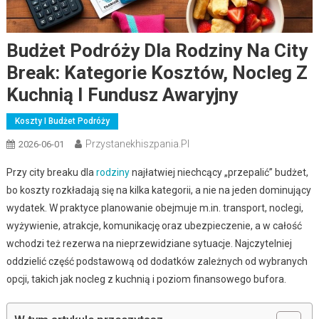
Budżet Podróży Dla Rodziny Na City
Break: Kategorie Kosztów, Nocleg Z
Kuchnią I Fundusz Awaryjny
Koszty I Budżet Podróży
Przystanekhiszpania.pl
2026-06-01
Przy city breaku dla
rodziny
najłatwiej niechcący „przepalić” budżet,
bo koszty rozkładają się na kilka kategorii, a nie na jeden dominujący
wydatek. W praktyce planowanie obejmuje m.in. transport, noclegi,
wyżywienie, atrakcje, komunikację oraz ubezpieczenie, a w całość
wchodzi też rezerwa na nieprzewidziane sytuacje. Najczytelniej
oddzielić część podstawową od dodatków zależnych od wybranych
opcji, takich jak nocleg z kuchnią i poziom finansowego bufora.