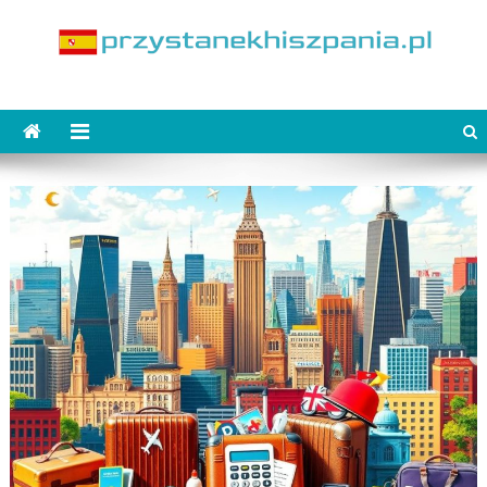
Skip
to
content
PrzystanekHiszpania.pl