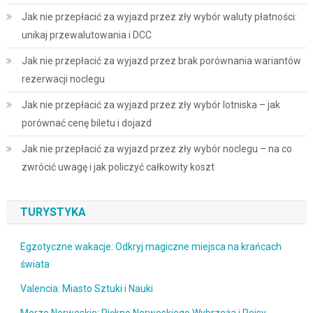
Jak nie przepłacić za wyjazd przez zły wybór waluty płatności:
unikaj przewalutowania i DCC
Jak nie przepłacić za wyjazd przez brak porównania wariantów
rezerwacji noclegu
Jak nie przepłacić za wyjazd przez zły wybór lotniska – jak
porównać cenę biletu i dojazd
Jak nie przepłacić za wyjazd przez zły wybór noclegu – na co
zwrócić uwagę i jak policzyć całkowity koszt
TURYSTYKA
Egzotyczne wakacje: Odkryj magiczne miejsca na krańcach
świata
Valencia: Miasto Sztuki i Nauki
Morze Norweskie: Piękno Norweskiego Wybrzeża i Rejsy