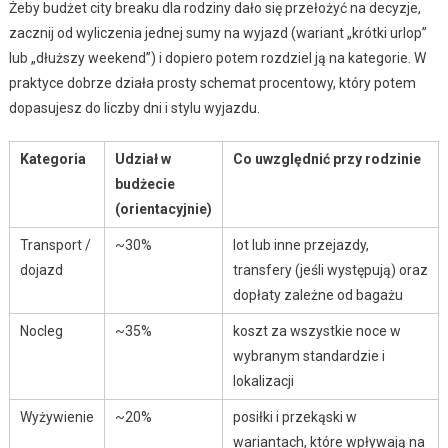
Żeby budżet city breaku dla rodziny dało się przełożyć na decyzje,
zacznij od wyliczenia jednej sumy na wyjazd (wariant „krótki urlop”
lub „dłuższy weekend”) i dopiero potem rozdziel ją na kategorie. W
praktyce dobrze działa prosty schemat procentowy, który potem
dopasujesz do liczby dni i stylu wyjazdu.
Kategoria
Udział w
Co uwzględnić przy rodzinie
budżecie
(orientacyjnie)
Transport /
~30%
lot lub inne przejazdy,
dojazd
transfery (jeśli występują) oraz
dopłaty zależne od bagażu
Nocleg
~35%
koszt za wszystkie noce w
wybranym standardzie i
lokalizacji
Wyżywienie
~20%
posiłki i przekąski w
wariantach, które wpływają na