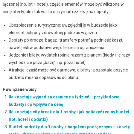
łączonej (np. lot + hotel), część elementów może być wliczona w
cenę oferty, ale i tak warto utrzymać rezerwę na dopłaty.
Ubezpieczenie turystyczne: uwzględnij je w budżecie jako
element ochrony zdrowotnej podczas wyjazdu.
Dopłaty po drodze: bagaż i transfery potrafią podnieść koszt,
nawet jeśli w podstawowej ofercie są ograniczenia.
Jedzenie i bilety: wydatek rośnie razem z planem (kiedy i ile razy
wychodzicie poza „bazę”, np. poza hotel).
Atrakcje: część może być darmowa, a bilety i pozostałe pozycje
budżetu można dopasować do planu.
Powiązane wpisy:
Ile kosztuje wyjazd za granicę na tydzień – przykładowe
budżety i co wpływa na cenę
Ile kosztuje city break dla 1 osoby i jak policzyć realny budżet
(lot, hotel i dodatki)
Budżet podróży dla 1 osoby z bagażem podręcznym – koszty