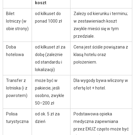
koszt
Bilet
od kilkuset do
Zależy od kierunku i terminu;
lotniczy (w
ponad 1000 zł
w zestawieniach koszt
obie strony)
zwykle mieści się w tym
przedziale.
Doba
od kilkuset zł za
Cena jest ściśle powiązana z
hotelowa
dobę (zależnie
klasą hotelu oraz
od standardu i
położeniem.
lokalizacji)
Transfer z
może być w
Dla wygody bywa wliczony w
lotniska (i z
pakiecie; jeśli
ofertę lot + hotel.
powrotem)
osobno, zwykle
50–200 zł
Polisa
od ok. 5 zł za
Podstawowa opieka
turystyczna
dzień
medyczna zapewniana
przez EKUZ często może być