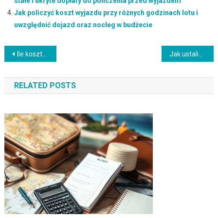
stałe i ukryte dopłaty do policzenia przed wyjazdem
Jak policzyć koszt wyjazdu przy różnych godzinach lotu i
uwzględnić dojazd oraz nocleg w budżecie
Nawigacja
Ile kosztuje city break z transferem z lotniska? Co doliczyć do ceny wyjazdu
Jak ustalić dzienny limit wydatków na wakacjach: krok po kroku i kontrola budżetu
wpisu
RELATED POSTS