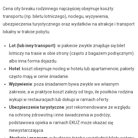
Cena city breaku rodzinnego najczęściej obejmuje koszty:
transportu (np. biletu lotniczego), noclegu, wyżywienia,
ubezpieczenia turystycznego oraz wydatków na atrakcje i transport
lokalny w trakcie pobytu.
Lot (lub inny transport)
: w pakiecie zwykle znajduje się bilet
lotniczy na trasie w obie strony (często z bagażem podręcznym)
albo inna forma dojazdu.
Hotel
: koszt obejmuje nocleg w hotelu lub apartamencie; pakiety
często mają w cenie śniadanie.
Wyżywienie
: poza śniadaniem bywa zwykle we własnym
zakresie, a w praktyce koszt zależy od tego, ile posiłków rodzina
wykupi w restauracjach lub dokupi w ramach oferty.
Ubezpieczenie turystyczne
: jest rekomendowane ze względu
na ochronę zdrowotną i inne świadczenia w podróży;
podstawowa opieka w ramach EKUZ może okazać się
niewystarczająca.
Atrakcje i program
: w budżecie trzeba uwzględnić bilety wstępu