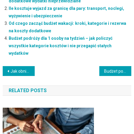
dodatkowe wydatki nieprzewidziane
Ile kosztuje wyjazd za granicę dla pary: transport, noclegi,
wyżywienie i ubezpieczenie
Od czego zacząć budżet wakacji: kroki, kategorie i rezerwa
na koszty dodatkowe
Budżet podróży dla 1 osoby na tydzień – jak policzyć
wszystkie kategorie kosztów i nie przegapić stałych
wydatków
Nawigacja
Jak obniżyć budżet podróży dla 1 osoby – plan kosztów i sposoby na niedoszacowanie
Budżet podróży dla 1 osoby bez auta – jak policzyć koszty transportu i noclegów bez stałych dopłat
wpisu
RELATED POSTS