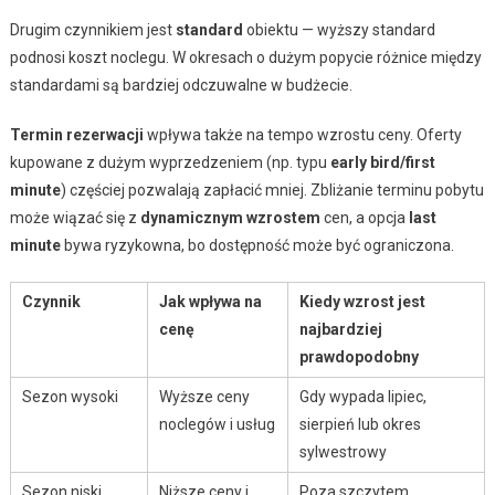
Drugim czynnikiem jest
standard
obiektu — wyższy standard
podnosi koszt noclegu. W okresach o dużym popycie różnice między
standardami są bardziej odczuwalne w budżecie.
Termin rezerwacji
wpływa także na tempo wzrostu ceny. Oferty
kupowane z dużym wyprzedzeniem (np. typu
early bird/first
minute
) częściej pozwalają zapłacić mniej. Zbliżanie terminu pobytu
może wiązać się z
dynamicznym wzrostem
cen, a opcja
last
minute
bywa ryzykowna, bo dostępność może być ograniczona.
Czynnik
Jak wpływa na
Kiedy wzrost jest
cenę
najbardziej
prawdopodobny
Sezon wysoki
Wyższe ceny
Gdy wypada lipiec,
noclegów i usług
sierpień lub okres
sylwestrowy
Sezon niski
Niższe ceny i
Poza szczytem