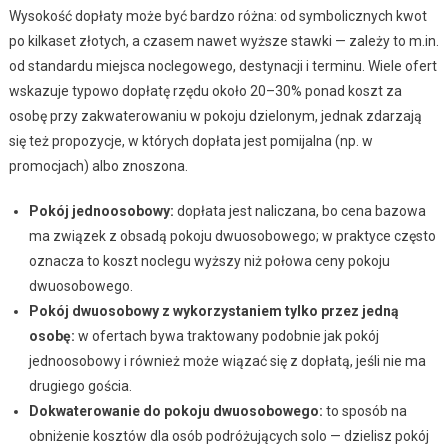
Wysokość dopłaty może być bardzo różna: od symbolicznych kwot
po kilkaset złotych, a czasem nawet wyższe stawki — zależy to m.in.
od standardu miejsca noclegowego, destynacji i terminu. Wiele ofert
wskazuje typowo dopłatę rzędu około 20–30% ponad koszt za
osobę przy zakwaterowaniu w pokoju dzielonym, jednak zdarzają
się też propozycje, w których dopłata jest pomijalna (np. w
promocjach) albo znoszona.
Pokój jednoosobowy:
dopłata jest naliczana, bo cena bazowa
ma związek z obsadą pokoju dwuosobowego; w praktyce często
oznacza to koszt noclegu wyższy niż połowa ceny pokoju
dwuosobowego.
Pokój dwuosobowy z wykorzystaniem tylko przez jedną
osobę:
w ofertach bywa traktowany podobnie jak pokój
jednoosobowy i również może wiązać się z dopłatą, jeśli nie ma
drugiego gościa.
Dokwaterowanie do pokoju dwuosobowego:
to sposób na
obniżenie kosztów dla osób podróżujących solo — dzielisz pokój