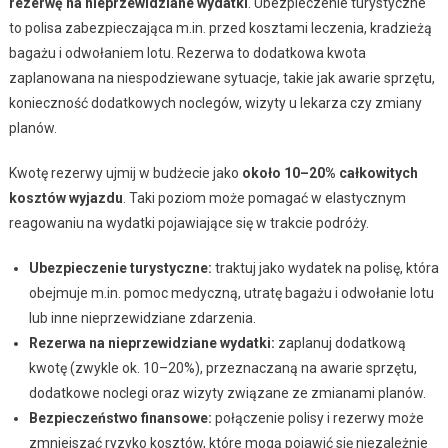
rezerwę na nieprzewidziane wydatki
. Ubezpieczenie turystyczne
to polisa zabezpieczająca m.in. przed kosztami leczenia, kradzieżą
bagażu i odwołaniem lotu. Rezerwa to dodatkowa kwota
zaplanowana na niespodziewane sytuacje, takie jak awarie sprzętu,
konieczność dodatkowych noclegów, wizyty u lekarza czy zmiany
planów.
Kwotę rezerwy ujmij w budżecie jako
około 10–20% całkowitych
kosztów wyjazdu
. Taki poziom może pomagać w elastycznym
reagowaniu na wydatki pojawiające się w trakcie podróży.
Ubezpieczenie turystyczne:
traktuj jako wydatek na polisę, która
obejmuje m.in. pomoc medyczną, utratę bagażu i odwołanie lotu
lub inne nieprzewidziane zdarzenia.
Rezerwa na nieprzewidziane wydatki:
zaplanuj dodatkową
kwotę (zwykle ok. 10–20%), przeznaczaną na awarie sprzętu,
dodatkowe noclegi oraz wizyty związane ze zmianami planów.
Bezpieczeństwo finansowe:
połączenie polisy i rezerwy może
zmniejszać ryzyko kosztów, które mogą pojawić się niezależnie