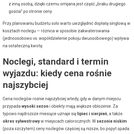
z inną osobą, dzięki czemu omijana jest część „braku drugiego
gościa” po stronie ceny.
Przy planowaniu budżetu solo warto uwzględnić dopłatę singlową w
kosztach noclegu — różnica w sposobie zakwaterowania
(jednoosobowo vs. współdzielenie pokoju dwuosobowego) wpływa
na ostateczną kwotę.
Noclegi, standard i termin
wyjazdu: kiedy cena rośnie
najszybciej
Cena noclegów rośnie najszybciej wtedy, gdy w danym miejscu
przypada
wysoki sezon
i obiekty mają większe obłożenie. Za
typowo najdroższe miesiące uznaje się
lipiec i sierpień
, a także
okres sylwestrowy
w miejscach całorocznych. W
sezonie niskim
(poza szczytem) ceny noclegów częściej są niższe, bo popyt spada.