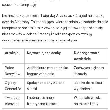
spacer i kontemplację.
Nie można zapomnieć o
Twierdzy Alcazaba
, która jest najstarszą
częścią Alhambry. Ta imponująca twierdza miała za zadanie chronić
kompleks przed atakami z zewnątrz. Z jej murów rozpościera się
niesamowity widok na Granadę i okoliczne góry, co czyni ją
doskonałym miejscem na panoramiczne zdjęcia.
Atrakcja
Najważniejsze cechy
Dlaczego warto
odwiedzić
Pałac
Architektura mauretańska,
Zachwyca pięknem
Nasrydów
bogate zdobienia
i historią
Ogrody
Spokojne tereny zielone,
Idealne do relaksu i
Generalife
widoki
wytchnienia
Twierdza
Imponujące mury,
Wspaniałe widoki
Alcazaba
historyczna funkcja
na miasto i góry