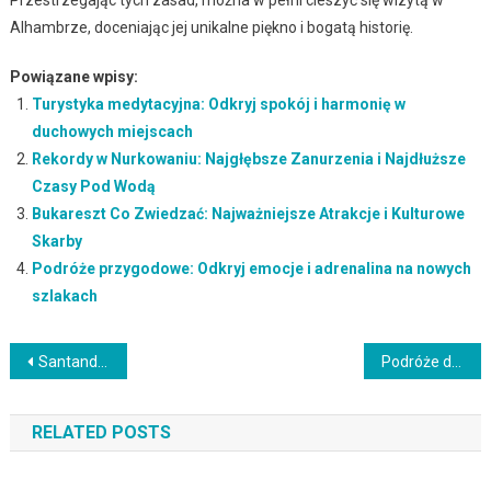
Przestrzegając tych zasad, można w pełni cieszyć się wizytą w
Alhambrze, doceniając jej unikalne piękno i bogatą historię.
Powiązane wpisy:
Turystyka medytacyjna: Odkryj spokój i harmonię w
duchowych miejscach
Rekordy w Nurkowaniu: Najgłębsze Zanurzenia i Najdłuższe
Czasy Pod Wodą
Bukareszt Co Zwiedzać: Najważniejsze Atrakcje i Kulturowe
Skarby
Podróże przygodowe: Odkryj emocje i adrenalina na nowych
szlakach
Nawigacja
Santander: Urokliwe Miasto nad Morzem Kantabryjskim
Podróże do miejsc off-the-beaten-path: Odkrywanie ukrytych skarbów na mapie
wpisu
RELATED POSTS