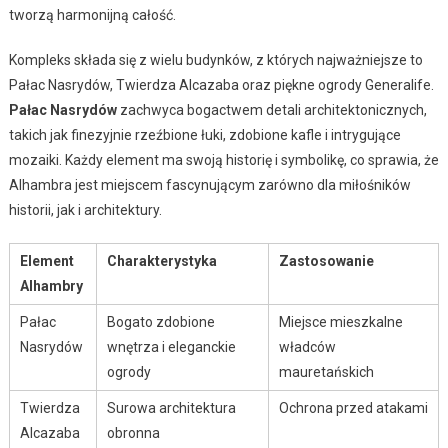
tworzą harmonijną całość.
Kompleks składa się z wielu budynków, z których najważniejsze to
Pałac Nasrydów, Twierdza Alcazaba oraz piękne ogrody Generalife.
Pałac Nasrydów
zachwyca bogactwem detali architektonicznych,
takich jak finezyjnie rzeźbione łuki, zdobione kafle i intrygujące
mozaiki. Każdy element ma swoją historię i symbolikę, co sprawia, że
Alhambra jest miejscem fascynującym zarówno dla miłośników
historii, jak i architektury.
Element
Charakterystyka
Zastosowanie
Alhambry
Pałac
Bogato zdobione
Miejsce mieszkalne
Nasrydów
wnętrza i eleganckie
władców
ogrody
mauretańskich
Twierdza
Surowa architektura
Ochrona przed atakami
Alcazaba
obronna