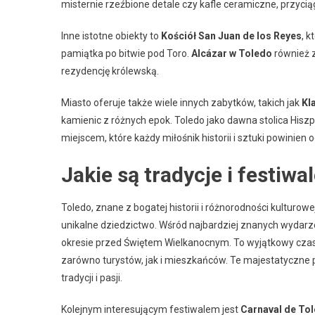
misternie rzeźbione detale czy kafle ceramiczne, przyciąg
Inne istotne obiekty to
Kościół San Juan de los Reyes
, k
pamiątka po bitwie pod Toro.
Alcázar w Toledo
również z
rezydencję królewską.
Miasto oferuje także wiele innych zabytków, takich jak
Kl
kamienic z różnych epok. Toledo jako dawna stolica His
miejscem, które każdy miłośnik historii i sztuki powinien 
Jakie są tradycje i festiwa
Toledo, znane z bogatej historii i różnorodności kulturowej
unikalne dziedzictwo. Wśród najbardziej znanych wydarz
okresie przed Świętem Wielkanocnym. To wyjątkowy czas,
zarówno turystów, jak i mieszkańców. Te majestatyczne pa
tradycji i pasji.
Kolejnym interesującym festiwalem jest
Carnaval de To