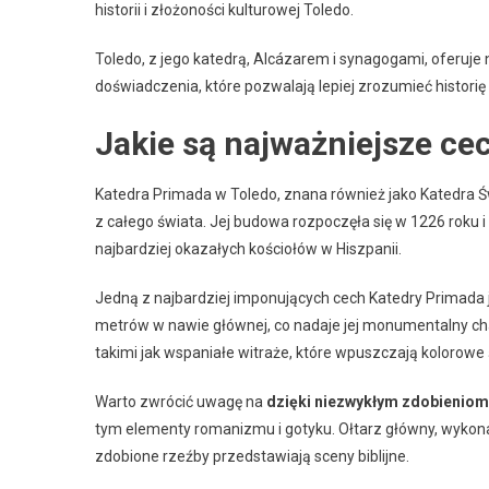
historii i złożoności kulturowej Toledo.
Toledo, z jego katedrą, Alcázarem i synagogami, oferuje n
doświadczenia, które pozwalają lepiej zrozumieć histori
Jakie są najważniejsze ce
Katedra Primada w Toledo, znana również jako Katedra Świę
z całego świata. Jej budowa rozpoczęła się w 1226 roku i 
najbardziej okazałych kościołów w Hiszpanii.
Jedną z najbardziej imponujących cech Katedry Primada j
metrów w nawie głównej, co nadaje jej monumentalny ch
takimi jak wspaniałe witraże, które wpuszczają kolorowe
Warto zwrócić uwagę na
dzięki niezwykłym zdobieniom
tym elementy romanizmu i gotyku. Ołtarz główny, wykonan
zdobione rzeźby przedstawiają sceny biblijne.