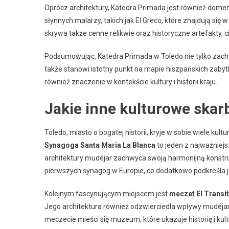
Oprócz architektury, Katedra Primada jest również domem
słynnych malarzy, takich jak El Greco, które znajdują się
skrywa także cenne relikwie oraz historyczne artefakty, c
Podsumowując, Katedra Primada w Toledo nie tylko zac
także stanowi istotny punkt na mapie hiszpańskich zabytkó
również znaczenie w kontekście kultury i historii kraju.
Jakie inne kulturowe skarb
Toledo, miasto o bogatej historii, kryje w sobie wiele k
Synagoga Santa Maria La Blanca
to jeden z najważniejs
architektury mudéjar zachwyca swoją harmonijną konstruk
pierwszych synagog w Europie, co dodatkowo podkreśla je
Kolejnym fascynującym miejscem jest
meczet El Transi
Jego architektura również odzwierciedla wpływy mudéjar
meczecie mieści się muzeum, które ukazuje historię i kul