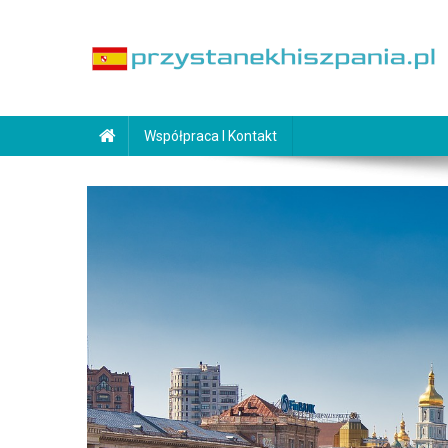
Skip
to
content
PrzystanekHiszpania.pl
Współpraca I Kontakt