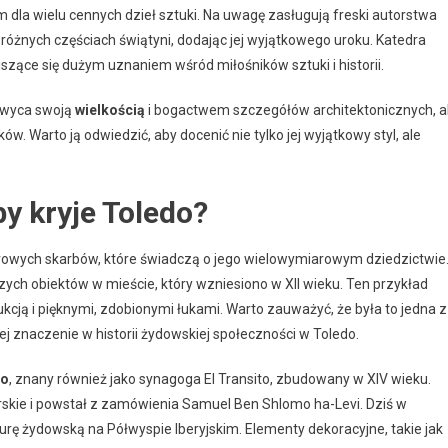
 dla wielu cennych dzieł sztuki. Na uwagę zasługują freski autorstwa
 w różnych częściach świątyni, dodając jej wyjątkowego uroku. Katedra
iszące się dużym uznaniem wśród miłośników sztuki i historii.
hwyca swoją
wielkością
i bogactwem szczegółów architektonicznych, a
w. Warto ją odwiedzić, aby docenić nie tylko jej wyjątkowy styl, ale
y kryje Toledo?
ulturowych skarbów, które świadczą o jego wielowymiarowym dziedzictwie
zych obiektów w mieście, który wzniesiono w XII wieku. Ten przykład
cją i pięknymi, zdobionymi łukami. Warto zauważyć, że była to jedna z
j znaczenie w historii żydowskiej społeczności w Toledo.
to
, znany również jako synagoga El Transito, zbudowany w XIV wieku.
skie i powstał z zamówienia Samuel Ben Shlomo ha-Levi. Dziś w
turę żydowską na Półwyspie Iberyjskim. Elementy dekoracyjne, takie jak