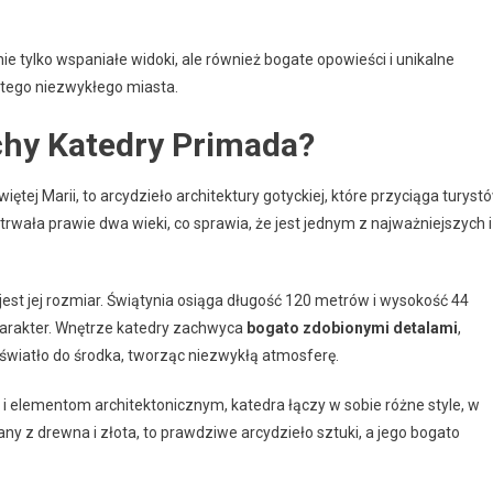
ie tylko wspaniałe widoki, ale również bogate opowieści i unikalne
ę tego niezwykłego miasta.
chy Katedry Primada?
tej Marii, to arcydzieło architektury gotyckiej, które przyciąga turyst
trwała prawie dwa wieki, co sprawia, że jest jednym z najważniejszych i
est jej rozmiar. Świątynia osiąga długość 120 metrów i wysokość 44
arakter. Wnętrze katedry zachwyca
bogato zdobionymi detalami
,
 światło do środka, tworząc niezwykłą atmosferę.
i elementom architektonicznym, katedra łączy w sobie różne style, w
y z drewna i złota, to prawdziwe arcydzieło sztuki, a jego bogato