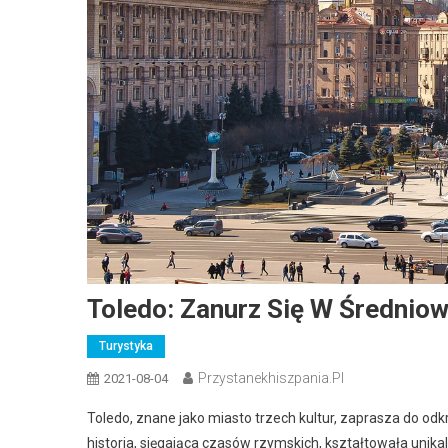
Toledo: Zanurz Się W Średniow
Turystyka
Przystanekhiszpania.pl
2021-08-04
Toledo, znane jako miasto trzech kultur, zaprasza do o
historia, sięgająca czasów rzymskich, kształtowała unikal