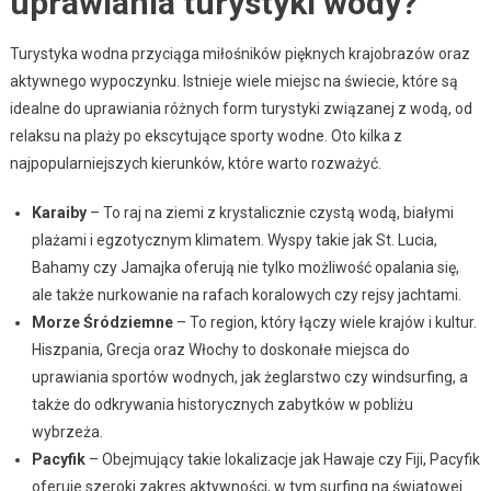
uprawiania turystyki wody?
Turystyka wodna przyciąga miłośników pięknych krajobrazów oraz
aktywnego wypoczynku. Istnieje wiele miejsc na świecie, które są
idealne do uprawiania różnych form turystyki związanej z wodą, od
relaksu na plaży po ekscytujące sporty wodne. Oto kilka z
najpopularniejszych kierunków, które warto rozważyć.
Karaiby
– To raj na ziemi z krystalicznie czystą wodą, białymi
plażami i egzotycznym klimatem. Wyspy takie jak St. Lucia,
Bahamy czy Jamajka oferują nie tylko możliwość opalania się,
ale także nurkowanie na rafach koralowych czy rejsy jachtami.
Morze Śródziemne
– To region, który łączy wiele krajów i kultur.
Hiszpania, Grecja oraz Włochy to doskonałe miejsca do
uprawiania sportów wodnych, jak żeglarstwo czy windsurfing, a
także do odkrywania historycznych zabytków w pobliżu
wybrzeża.
Pacyfik
– Obejmujący takie lokalizacje jak Hawaje czy Fiji, Pacyfik
oferuje szeroki zakres aktywności, w tym surfing na światowej