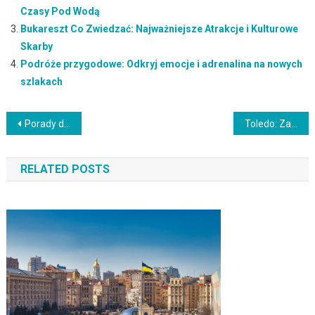
Czasy Pod Wodą
Bukareszt Co Zwiedzać: Najważniejsze Atrakcje i Kulturowe
Skarby
Podróże przygodowe: Odkryj emocje i adrenalina na nowych
szlakach
Nawigacja
Porady dotyczące wizyty na Ukrainie w celu spędzenia romantycznego urlopu
Toledo: Zanurz się w Średniowiecznym Dziedzictwie Hiszpanii
wpisu
RELATED POSTS