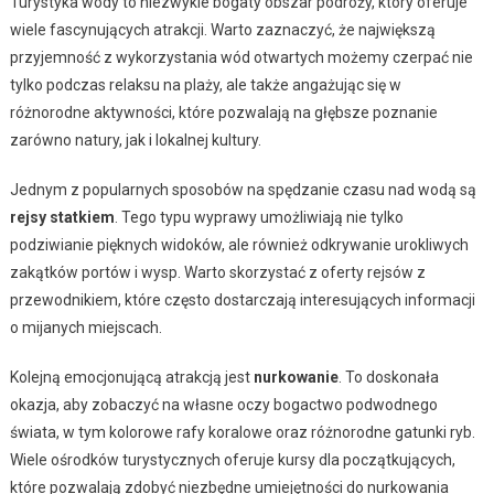
Turystyka wody to niezwykle bogaty obszar podróży, który oferuje
wiele fascynujących atrakcji. Warto zaznaczyć, że największą
przyjemność z wykorzystania wód otwartych możemy czerpać nie
tylko podczas relaksu na plaży, ale także angażując się w
różnorodne aktywności, które pozwalają na głębsze poznanie
zarówno natury, jak i lokalnej kultury.
Jednym z popularnych sposobów na spędzanie czasu nad wodą są
rejsy statkiem
. Tego typu wyprawy umożliwiają nie tylko
podziwianie pięknych widoków, ale również odkrywanie urokliwych
zakątków portów i wysp. Warto skorzystać z oferty rejsów z
przewodnikiem, które często dostarczają interesujących informacji
o mijanych miejscach.
Kolejną emocjonującą atrakcją jest
nurkowanie
. To doskonała
okazja, aby zobaczyć na własne oczy bogactwo podwodnego
świata, w tym kolorowe rafy koralowe oraz różnorodne gatunki ryb.
Wiele ośrodków turystycznych oferuje kursy dla początkujących,
które pozwalają zdobyć niezbędne umiejętności do nurkowania