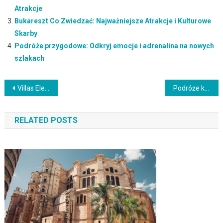
Atrakcje
Bukareszt Co Zwiedzać: Najważniejsze Atrakcje i Kulturowe
Skarby
Podróże przygodowe: Odkryj emocje i adrenalina na nowych
szlakach
Nawigacja
Villas Elenite Opinie: Recenzje i Oceny Ośrodka Wypoczynkowego
Podróże kulinarne: Odkryj smaki świata i tradycyjne dania
wpisu
RELATED POSTS