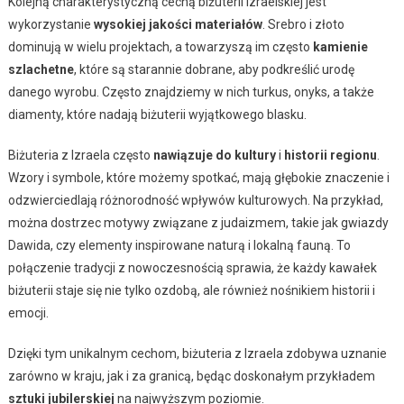
Kolejną charakterystyczną cechą biżuterii izraelskiej jest
wykorzystanie
wysokiej jakości materiałów
. Srebro i złoto
dominują w wielu projektach, a towarzyszą im często
kamienie
szlachetne
, które są starannie dobrane, aby podkreślić urodę
danego wyrobu. Często znajdziemy w nich turkus, onyks, a także
diamenty, które nadają biżuterii wyjątkowego blasku.
Biżuteria z Izraela często
nawiązuje do kultury
i
historii regionu
.
Wzory i symbole, które możemy spotkać, mają głębokie znaczenie i
odzwierciedlają różnorodność wpływów kulturowych. Na przykład,
można dostrzec motywy związane z judaizmem, takie jak gwiazdy
Dawida, czy elementy inspirowane naturą i lokalną fauną. To
połączenie tradycji z nowoczesnością sprawia, że każdy kawałek
biżuterii staje się nie tylko ozdobą, ale również nośnikiem historii i
emocji.
Dzięki tym unikalnym cechom, biżuteria z Izraela zdobywa uznanie
zarówno w kraju, jak i za granicą, będąc doskonałym przykładem
sztuki jubilerskiej
na najwyższym poziomie.