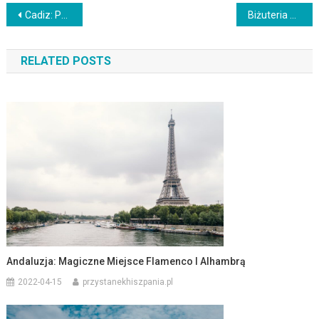
Nawigacja
Cadiz: Perła na Wybrzeżu Andaluzji
Biżuteria z Izraela: Unikalne Kolekcje i Znaczenie Symboli
wpisu
RELATED POSTS
Andaluzja: Magiczne Miejsce Flamenco I Alhambrą
2022-04-15
przystanekhiszpania.pl