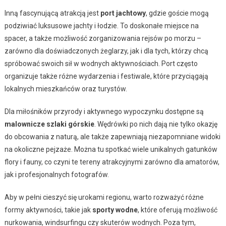
Inną fascynującą atrakcją jest
port jachtowy
, gdzie goście mogą
podziwiać luksusowe jachty i łodzie. To doskonałe miejsce na
spacer, a także możliwość zorganizowania rejsów po morzu –
zarówno dla doświadczonych żeglarzy, jak i dla tych, którzy chcą
spróbować swoich sił w wodnych aktywnościach. Port często
organizuje także różne wydarzenia i festiwale, które przyciągają
lokalnych mieszkańców oraz turystów.
Dla miłośników przyrody i aktywnego wypoczynku dostępne są
malownicze szlaki górskie
. Wędrówki po nich dają nie tylko okazję
do obcowania z naturą, ale także zapewniają niezapomniane widoki
na okoliczne pejzaże. Można tu spotkać wiele unikalnych gatunków
flory i fauny, co czyni te tereny atrakcyjnymi zarówno dla amatorów,
jak i profesjonalnych fotografów.
Aby w pełni cieszyć się urokami regionu, warto rozważyć różne
formy aktywności, takie jak
sporty wodne
, które oferują możliwość
nurkowania, windsurfingu czy skuterów wodnych. Poza tym,