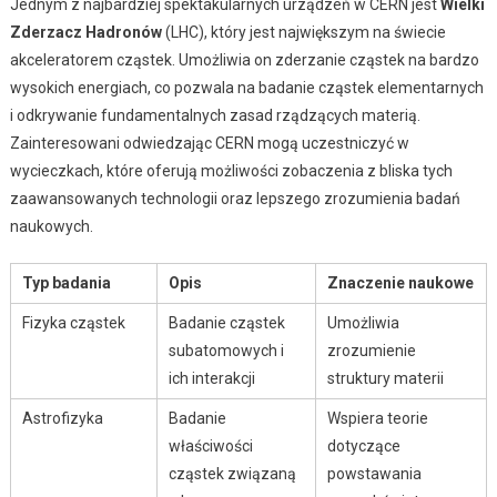
Jednym z najbardziej spektakularnych urządzeń w CERN jest
Wielki
Zderzacz Hadronów
(LHC), który jest największym na świecie
akceleratorem cząstek. Umożliwia on zderzanie cząstek na bardzo
wysokich energiach, co pozwala na badanie cząstek elementarnych
i odkrywanie fundamentalnych zasad rządzących materią.
Zainteresowani odwiedzając CERN mogą uczestniczyć w
wycieczkach, które oferują możliwości zobaczenia z bliska tych
zaawansowanych technologii oraz lepszego zrozumienia badań
naukowych.
Typ badania
Opis
Znaczenie naukowe
Fizyka cząstek
Badanie cząstek
Umożliwia
subatomowych i
zrozumienie
ich interakcji
struktury materii
Astrofizyka
Badanie
Wspiera teorie
właściwości
dotyczące
cząstek związaną
powstawania