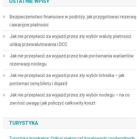
OSTATNIE WPISY
Bezpieczeństwo finansowe w podróży: jak przygotować rezerwę
i awaryjne płatności
Jak nie przepłacić za wyjazd przez zły wybór waluty płatności:
unikaj przewalutowania i DCC
Jak nie przepłacić za wyjazd przez brak porównania wariantów
rezerwacji noclegu
Jak nie przepłacić za wyjazd przez zły wybór lotniska – jak
porównać cenę biletu i dojazd
Jak nie przepłacić za wyjazd przez zły wybór noclegu – na co
zwrócić uwagę i jak policzyć całkowity koszt
TURYSTYKA
Turystyka tropikalna: Odkryj piękno raf koralowych i podwodnych