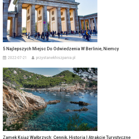
5 Najlepszych Miejsc Do Odwiedzenia W Berlinie, Niemcy
2022-07-21
przystanekhiszpania.pl
Zamek Książ Wałbrzych: Cennik, Historia I Atrakcje Turystyczne