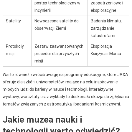
postęp technologiczny w
zaopatrzeniowe i
inżynierii
eksploracyjne
Satellity
Nowoczesne satelity do
Badania klimatu,
obserwacji Ziemi
zarządzanie
katastrofami
Protokoły
Zestaw zaawansowanych
Eksploracja
misji
procedur dla przyszłych
Księżyca i Marsa
misji
Warto również zwrócić uwagę na programy edukacyjne, które JAXA
oferuje dla szkół i uniwersytetów, mające na celu inspirowanie
młodych ludzi do kariery w nauce i technologii. Interaktywne
wystawy, warsztaty oraz wykłady to doskonała okazja do zgłębiania
tematów związanych z astronautyką i badaniami kosmicznymi.
Jakie muzea nauki i
technologii warto odwiedzić?