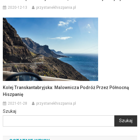
2020-12-13
przystanekhiszpania.pl
Kolej Transkantabryjska: Malownicza Podróż Przez Północną
Hiszpanię
2021-01-28
przystanekhiszpania.pl
Szukaj
Szukaj