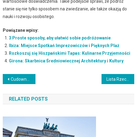
wartościowe doświadczenia. Takie podejście sprawi, że podróż
stanie się nie tylko sposobem na zwiedzanie, ale także okazją do
nauki i rozwoju osobistego.
Powiązane wpisy:
3 Proste sposoby, aby ułatwić sobie podróżowanie
Ibiza: Miejsce Spotkań Imprezowiczów i Pięknych Plaż
Rozkoszuj się Hiszpańskimi Tapas: Kulinarne Przyjemności
Girona: Skarbnica Średniowiecznej Architektury i Kultury
Nawigacja
Cudowne Plaże Hiszpanii: Perły Costa del Sol i Costa Brava
Lista Rzeczy do Zrobienia w Wakacje: Inspirujące Pomysły na Aktywne Spędzenie Czasu
wpisu
RELATED POSTS