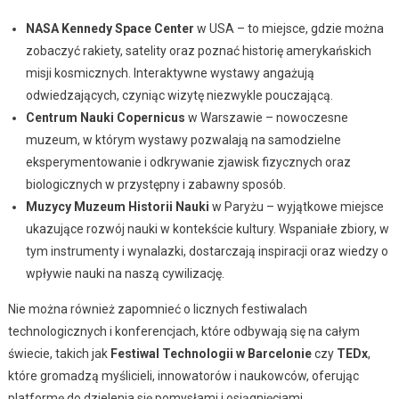
NASA Kennedy Space Center
w USA – to miejsce, gdzie można
zobaczyć rakiety, satelity oraz poznać historię amerykańskich
misji kosmicznych. Interaktywne wystawy angażują
odwiedzających, czyniąc wizytę niezwykle pouczającą.
Centrum Nauki Copernicus
w Warszawie – nowoczesne
muzeum, w którym wystawy pozwalają na samodzielne
eksperymentowanie i odkrywanie zjawisk fizycznych oraz
biologicznych w przystępny i zabawny sposób.
Muzycy Muzeum Historii Nauki
w Paryżu – wyjątkowe miejsce
ukazujące rozwój nauki w kontekście kultury. Wspaniałe zbiory, w
tym instrumenty i wynalazki, dostarczają inspiracji oraz wiedzy o
wpływie nauki na naszą cywilizację.
Nie można również zapomnieć o licznych festiwalach
technologicznych i konferencjach, które odbywają się na całym
świecie, takich jak
Festiwal Technologii w Barcelonie
czy
TEDx
,
które gromadzą myślicieli, innowatorów i naukowców, oferując
platformę do dzielenia się pomysłami i osiągnięciami.