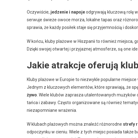
Oczywiście,
jedzenie i napoje
odgrywają kluczową rolę w
serwuje świeże owoce morza, lokalne tapas oraz różnorod
sprawia, że każdy posiłek staje się przyjemnością i dos
W końcu, kluby plażowe w Hiszpanii to również miejsca, 
Dzięki swojej otwartej i przyjaznej atmosferze, są one id
Jakie atrakcje oferują klu
Kluby plażowe w Europie to niezwykle popularne miejsce
Jednym z kluczowych elementów, które sprawiają, że spę
żywo
. Wiele klubów zaprasza utalentowanych muzyków o
tańca i zabawy. Często organizowane są również tematycz
niezapomniane wrażenia.
W klubach plażowych można znaleźć różnorodne
strefy 
odpoczynku w cieniu. Wiele z tych miejsc posiada także b