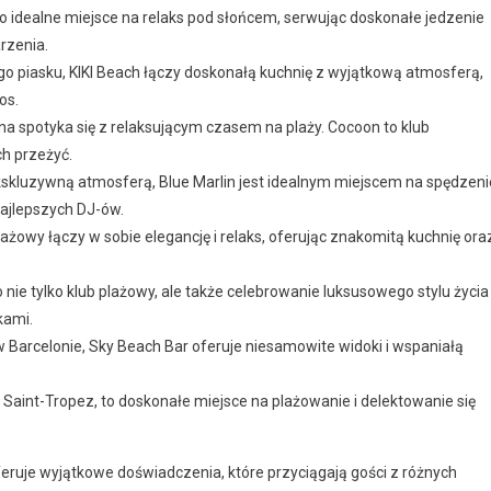
o idealne miejsce na relaks pod słońcem, serwując doskonałe jedzenie
rzenia.
ego piasku, KIKI Beach łączy doskonałą kuchnię z wyjątkową atmosferą,
os.
na spotyka się z relaksującym czasem na plaży. Cocoon to klub
h przeżyć.
skluzywną atmosferą, Blue Marlin jest idealnym miejscem na spędzeni
najlepszych DJ-ów.
plażowy łączy w sobie elegancję i relaks, oferując znakomitą kuchnię ora
nie tylko klub plażowy, ale także celebrowanie luksusowego stylu życia
kami.
w Barcelonie, Sky Beach Bar oferuje niesamowite widoki i wspaniałą
w Saint-Tropez, to doskonałe miejsce na plażowanie i delektowanie się
feruje wyjątkowe doświadczenia, które przyciągają gości z różnych