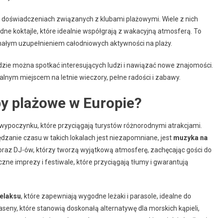
 doświadczeniach związanych z klubami plażowymi. Wiele z nich
ne koktajle, które idealnie współgrają z wakacyjną atmosferą. To
konałym uzupełnieniem całodniowych aktywności na plaży.
gdzie można spotkać interesujących ludzi i nawiązać nowe znajomości.
ealnym miejscem na letnie wieczory, pełne radości i zabawy.
by plażowe w Europie?
 wypoczynku, które przyciągają turystów różnorodnymi atrakcjami.
dzanie czasu w takich lokalach jest niezapomniane, jest
muzyka na
raz DJ-ów, którzy tworzą wyjątkową atmosferę, zachęcając gości do
ne imprezy i festiwale, które przyciągają tłumy i gwarantują
relaksu
, które zapewniają wygodne leżaki i parasole, idealne do
aseny, które stanowią doskonałą alternatywę dla morskich kąpieli,