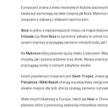
Europa jest znana z wielu niezwykłych klubów plażowych,
lokalizacji wyróżniają się takie miejsca jak Ibiza, Mykono
związane z zabawą i relaksem nad morzem.
Ibiza
to jedno z najważniejszych miejsc na mapie klubowej
Ushuaïa
czy
Ocio Ibiza
to synonimy zabawy w rytmie muzyk
życiem imprezy przyciągają zarówno młodych ludzi, jak i 
Na
Mykonos
kluby plażowe łączą relaks z luksusem. Miej
muzykę, jak i pyszne jedzenie oraz drinki. Wyspa znana je
przyciągają osoby z różnych zakątków świata.
Innym popularnym miejscem jest
Saint-Tropez
, znane g
Pamplona
i
Nikki Beach
oferują wysokiej klasy usługi o
idealne miejsce dla tych, którzy szukają zarówno rozrywk
Wiele innych lokalizacji w Europie, takich jak
Hvar
w Chorw
plażowe, które z pewnością zadowolą miłośników słońca i