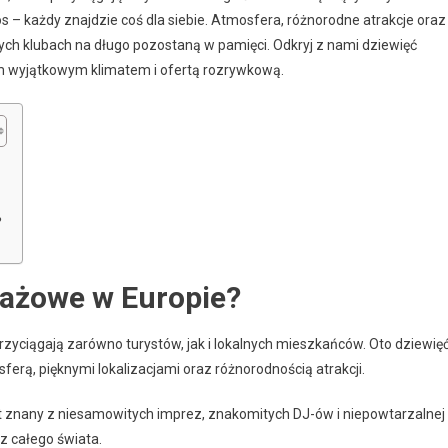
s – każdy znajdzie coś dla siebie. Atmosfera, różnorodne atrakcje oraz
ych klubach na długo pozostaną w pamięci. Odkryj z nami dziewięć
m wyjątkowym klimatem i ofertą rozrywkową.
?
plażowe w Europie?
rzyciągają zarówno turystów, jak i lokalnych mieszkańców. Oto dziewię
ferą, pięknymi lokalizacjami oraz różnorodnością atrakcji.
est znany z niesamowitych imprez, znakomitych DJ-ów i niepowtarzalnej
z całego świata.