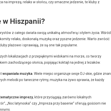
a na imprezę, relaks w słońcu, czy smaczne jedzenie, te kluby z
 w Hiszpanii?
turystów z całego świata swoją unikalną atmosferą i stylem życia. Wśród
nakomity relaks, doskonałą muzykę oraz pyszne jedzenie. Warto zwrócić
luby plażowe i sprawiają, że są one tak popularne.
czych lokalizacjach z przepięknymi widokami na morze, co tworzy
em zachodzącego słońca, popijając koktajl na jednej z leżaków.
st
wspaniała muzyka
. Wiele miejsc organizuje sesje DJ-skie, gdzie znan
owych melodii po taneczne rytmy, muzyka na żywo sprawia, że każdy
tematyczne imprezy
, które przyciągają zarówno lokalnych
zór”, „Noc latynoska” czy „Impreza przy basenie” oferują gościom nie
innymi.