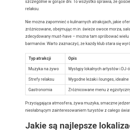
szczególnie w gorące dni. To wszystko sprawia, że gośc
relaksu.
Nie można zapomnieć o kulinarnych atrakcjach, jakie ofe
zróżnicowane, obejmując m.in. świeże owoce morza, sałat
zdecydowany must-have – można tam spróbować wielu 
barmanów. Warto zaznaczyć, że każdy klub stara się wyró
Typ atrakcji
Opis
Muzyka na żywo
Występy lokalnych artystów i DJ
Strefy relaksu
Wygodne leżaki i lounges, idealne
Gastronomia
Zróżnicowane menu z egzotyczny
Przyciągająca atmosfera, żywa muzyka, smaczne jedzenie 
niesłabnącym zainteresowaniem turystów z całego świa
Jakie są najlepsze lokali