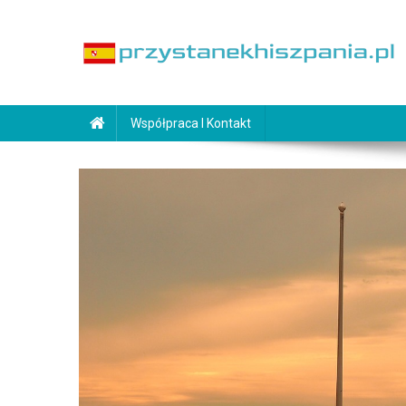
Skip
to
content
PrzystanekHiszpania.pl
Współpraca I Kontakt