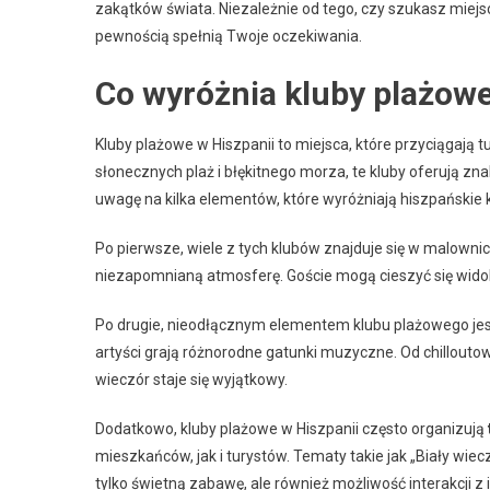
zakątków świata. Niezależnie od tego, czy szukasz miejsc
pewnością spełnią Twoje oczekiwania.
Co wyróżnia kluby plażowe
Kluby plażowe w Hiszpanii to miejsca, które przyciągają 
słonecznych plaż i błękitnego morza, te kluby oferują z
uwagę na kilka elementów, które wyróżniają hiszpańskie k
Po pierwsze, wiele z tych klubów znajduje się w malowni
niezapomnianą atmosferę. Goście mogą cieszyć się widoki
Po drugie, nieodłącznym elementem klubu plażowego je
artyści grają różnorodne gatunki muzyczne. Od chillout
wieczór staje się wyjątkowy.
Dodatkowo, kluby plażowe w Hiszpanii często organizują
mieszkańców, jak i turystów. Tematy takie jak „Biały wiec
tylko świetną zabawę, ale również możliwość interakcji z 