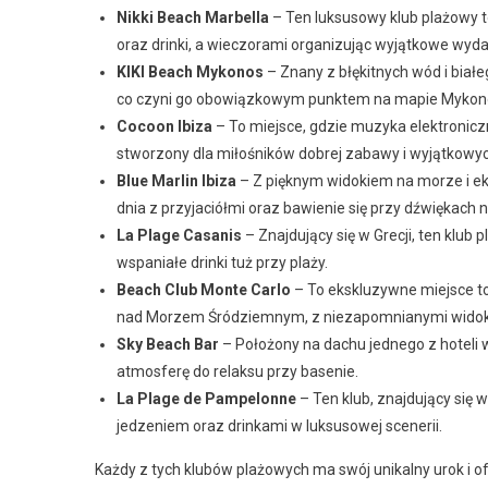
Nikki Beach Marbella
– Ten luksusowy klub plażowy t
oraz drinki, a wieczorami organizując wyjątkowe wyda
KIKI Beach Mykonos
– Znany z błękitnych wód i biał
co czyni go obowiązkowym punktem na mapie Mykon
Cocoon Ibiza
– To miejsce, gdzie muzyka elektronicz
stworzony dla miłośników dobrej zabawy i wyjątkowyc
Blue Marlin Ibiza
– Z pięknym widokiem na morze i ek
dnia z przyjaciółmi oraz bawienie się przy dźwiękach 
La Plage Casanis
– Znajdujący się w Grecji, ten klub 
wspaniałe drinki tuż przy plaży.
Beach Club Monte Carlo
– To ekskluzywne miejsce to 
nad Morzem Śródziemnym, z niezapomnianymi wido
Sky Beach Bar
– Położony na dachu jednego z hoteli 
atmosferę do relaksu przy basenie.
La Plage de Pampelonne
– Ten klub, znajdujący się 
jedzeniem oraz drinkami w luksusowej scenerii.
Każdy z tych klubów plażowych ma swój unikalny urok i o