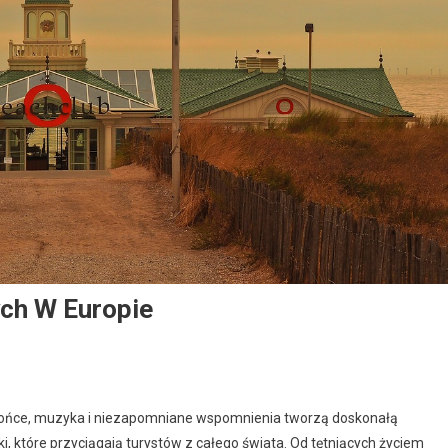
ch W Europie
słońce, muzyka i niezapomniane wspomnienia tworzą doskonałą
, które przyciągają turystów z całego świata. Od tętniących życiem