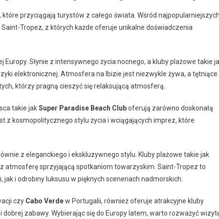
 które przyciągają turystów z całego świata. Wśród najpopularniejszyc
s i Saint-Tropez, z których każde oferuje unikalne doświadczenia
 Europy. Słynie z intensywnego życia nocnego, a kluby plażowe takie j
i elektronicznej. Atmosfera na Ibizie jest niezwykle żywa, a tętniące
tych, którzy pragną cieszyć się relaksującą atmosferą.
sca takie jak
Super Paradise Beach Club
oferują zarówno doskonałą
st z kosmopolitycznego stylu życia i wciągających imprez, które
łównie z eleganckiego i ekskluzywnego stylu. Kluby plażowe takie jak
raz atmosferę sprzyjającą spotkaniom towarzyskim. Saint-Tropez to
i, jak i odrobiny luksusu w pięknych sceneriach nadmorskich.
acji czy
Cabo Verde
w Portugalii, również oferuje atrakcyjne kluby
 dobrej zabawy. Wybierając się do Europy latem, warto rozważyć wizyt