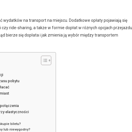
ęść wydatków na transport na miejscu. Dodatkowe opłaty pojawiają się
i czy ride-sharing, a także w formie dopłat w różnych opcjach przejazdu
d bierze się dopłata i jak zmienia ją wybór między transportem
ji
czasu pobytu
płacać
amiast
e połączenia
rzy elastyczności
akupie biletu?
pny lub niewygodny?