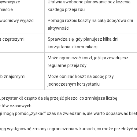
nsywniejsze
Ułatwia swobodne planowanie bez liczenia
mieście
każdego przejazdu
wudniowy wyjazd
Pomaga rozbić koszty na całą dobę/dwa dni
aktywności
 z częstszymi
Sprawdza się, gdy planujesz kilka dni
korzystania z komunikacji
Może ograniczać koszt, jeśli przewidujesz
regularne przejazdy
lub znajomymi
Może obniżać koszt na osobę przy
jednoczesnym korzystaniu
2 przystanki) często da się przejść pieszo, co zmniejsza liczbę
letów czasowych.
ągi mogą pomóc „zyskać” czas na zwiedzanie, ale warto dopasować bile
gą występować zmiany i ograniczenia w kursach, co może przełożyć s