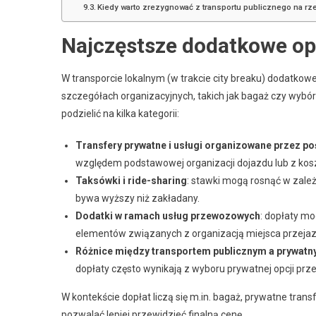
Kiedy warto zrezygnować z transportu publicznego na r
Najczęstsze dodatkowe opł
W transporcie lokalnym (w trakcie city breaku) dodatkowe
szczegółach organizacyjnych, takich jak bagaż czy wybór 
podzielić na kilka kategorii:
Transfery prywatne i usługi organizowane przez p
względem podstawowej organizacji dojazdu lub z kosz
Taksówki i ride-sharing
: stawki mogą rosnąć w zależ
bywa wyższy niż zakładany.
Dodatki w ramach usług przewozowych
: dopłaty m
elementów związanych z organizacją miejsca przejaz
Różnice między transportem publicznym a prywat
dopłaty często wynikają z wyboru prywatnej opcji pr
W kontekście dopłat liczą się m.in. bagaż, prywatne trans
pozwalać lepiej przewidzieć finalną cenę.