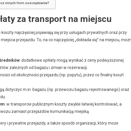
zecz innych form oszczędzania?
aty za transport na miejscu
 koszty najczęściej pojawiają się przy usługach prywatnych oraz przy
miejsca przejazdu. To, na co najczęściej „dokłada się” na miejscu, moż
ośredników
: dodatkowe opłłaty mogą wynikać z ceny podwyższonej
tów zależnych od bagażu i zmian w rezerwacji.
ności od okoliczności przejazdu (np. popytu), przez co finalny koszt
ogą dotyczyć m.in. bagażu (np. przewozu bagażu rejestrowanego) oraz
du.
nym
: w transporcie publicznym koszty zwykle łatwiej kontrolować, a
zewozu zamiast przejazdów komunikacją miejską.
fery i prywatne przejazdy, a także sposób organizacji, który może