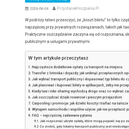
Przystanekhiszpania.pl
2026-06-04
W podróży łatwo przeoczyć, że „koszt biletu” to tylko cz
najczęściej przy prywatnych rozwiązaniach, takich jak tax
Praktyczne oszczędzanie zaczyna się od rozpoznania, ską
publicznym a usługami prywatnymi.
W tym artykule przeczytasz
Najczęstsze dodatkowe opłaty za transport na miejscu
Transfer z lotniska i dojazdy: jak uniknąć przepłaconych opc
Jak wybrać transport publiczny i dopasować typ biletu do 
Jak planować i kupować bilety w aplikacjach, żeby nie prze
Kiedy taxi i ride-sharing wychodzą drogo oraz co wybrać z
Jak oszczędzać dzięki rowerowi i pieszym przejazdom
Carpooling i promocje: jak dzielić koszty i trafiać na tańsz
Wynajem samochodu i wspólne użycie: jak nie przepłacić p
FAQ – najczęściej zadawane pytania
Jak rozpoznać ukryte opłaty, które mogą pojawić się po z
Co zrobić, gdy lokalny transport publiczny jest niedostę