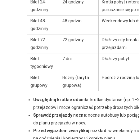
Bilet 24-
24 godziny
Krótki pobyt i inte
godzinny
poruszanie się po 
Bilet 48-
48 godzin
Weekendowy lub d
godzinny
Bilet 72-
72 godziny
Dłuższy city break
godzinny
przejazdami
Bilet
7 dni
Dłuższy pobyt
tygodniowy
Bilet
Różny (taryfa
Podróż z rodziną 
grupowy
grupowa)
Uwzględnij krótkie odcinki
: krótkie dystanse (np. 1–
przejazdów i może ograniczać potrzebę droższych bi
Sprawdź przejazdy nocne
: nocne autobusy lub poci
do planu przejazdu w nocy.
Przed wyjazdem zweryfikuj rozkład
: w weekendy mo
na opóźnienia i konieczność korekty planu.