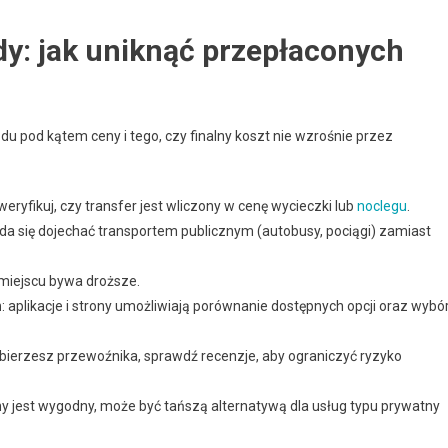
zdy: jak uniknąć przepłaconych
u pod kątem ceny i tego, czy finalny koszt nie wzrośnie przez
eryfikuj, czy transfer jest wliczony w cenę wycieczki lub
noclegu
.
u da się dojechać transportem publicznym (autobusy, pociągi) zamiast
miejscu bywa droższe.
h
: aplikacje i strony umożliwiają porównanie dostępnych opcji oraz wybó
bierzesz przewoźnika, sprawdź recenzje, aby ograniczyć ryzyko
czny jest wygodny, może być tańszą alternatywą dla usług typu prywatny