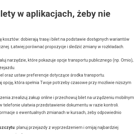
ety w aplikacjach, żeby nie
ę kosztów: dobierają trasę i bilet na podstawie dostępnych wariantów
cznej. Łatwiej porównać propozycje i śledzić zmiany w rozkładach.
taluj narzędzie, które pokazuje opcje transportu publicznego (np. Omio),
zejazdu.
i cel oraz ustaw preferencje dotyczące środka transportu.
eraj opcję, która spełnia Twoje potrzeby czasowe przy możliwie niższym
zenia zrealizuj zakup online i przechowuj bilet na urządzeniu mobilnym
w telefonie ułatwia przedstawienie dokumentu w razie kontroli.
informacje o ewentualnych zmianach w kursach, żeby odpowiednio
szczytu
: planuj przejazdy z wyprzedzeniem i omijaj najbardziej