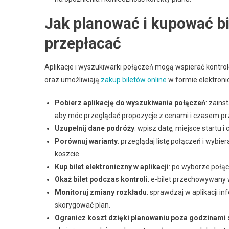
Jak planować i kupować bil
przepłacać
Aplikacje i wyszukiwarki połączeń mogą wspierać kontrol
oraz umożliwiają
zakup biletów online
w formie elektroni
Pobierz aplikację do wyszukiwania połączeń
: zains
aby móc przeglądać propozycje z cenami i czasem pr
Uzupełnij dane podróży
: wpisz datę, miejsce startu 
Porównuj warianty
: przeglądaj listę połączeń i wybi
koszcie.
Kup bilet elektroniczny w aplikacji
: po wyborze połąc
Okaż bilet podczas kontroli
: e-bilet przechowywany 
Monitoruj zmiany rozkładu
: sprawdzaj w aplikacji 
skorygować plan.
Ogranicz koszt dzięki planowaniu poza godzinami 