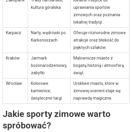
Zakopane
Trasy narciarskie,
Idealne miejsce do
kultura góralska
uprawiania sportów
zimowych oraz poznania
lokalnej tradycji.
Karpacz
Narty, wędrówki po
Oferuje różnorodne zimowe
Karkonoszach
atrakcje oraz bliskość do
pięknych szlaków.
Kraków
Jarmark
Malownicze miasto z
bożonarodzeniowy,
bogatą historią i atmosferą
zabytki
świąt.
Wrocław
Kolorowe
Urokliwe miasto, które w
kamienice,
zimowej scenerii staje się
świąteczne targi
naprawdę magiczne.
Jakie sporty zimowe warto
spróbować?