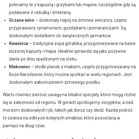
polecamy te z kapustą i grzybami lub mięsne, szczególnie gdy są
podawane z cebulką i śmietaną.
Grzane wino
– doskonały napój na zimowe wieczory, często
przyprawiony cynamonem, goździkami i pomarańczami. Są
doskonałym dodatkiem do świątecznych jarmarków.
Kwaśnica
– tradycyjna zupa góralska, przygotowywana na bazie
kiszonej kapusty i mięsa. Idealnie sprawdzi się jako pożywne
danie po dniu spędzonym na stoku.
Makowiec
– słodki placek z makiem, często przygotowywany na
Boże Narodzenie, który można spotkać w wielu regionach. Jest
doskonałym zakończeniem zimowego posiłku.
Warto również zwrócić uwagę na lokalne specjały, które mogą różnić
się w zależności od regionu. W górach spróbujemy oscypków, a nad
morzem doskonałych ryb, takich jak dorsz czy śledź. Każda podróż
to szansa na odkrycie kolejnych smaków, które pozostaną w
pamięci na długi czas.