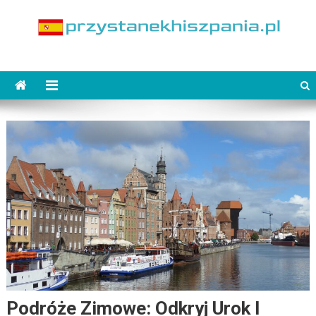
Skip
to
content
PrzystanekHiszpania.pl
Podróże Zimowe: Odkryj Urok I