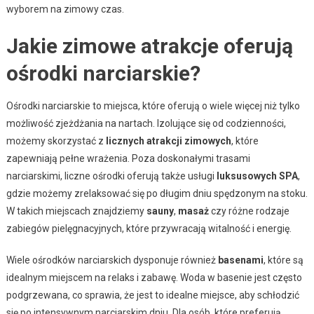
wyborem na zimowy czas.
Jakie zimowe atrakcje oferują
ośrodki narciarskie?
Ośrodki narciarskie to miejsca, które oferują o wiele więcej niż tylko
możliwość zjeżdżania na nartach. Izolujące się od codzienności,
możemy skorzystać z
licznych atrakcji zimowych
, które
zapewniają pełne wrażenia. Poza doskonałymi trasami
narciarskimi, liczne ośrodki oferują także usługi
luksusowych SPA
,
gdzie możemy zrelaksować się po długim dniu spędzonym na stoku.
W takich miejscach znajdziemy
sauny
,
masaż
czy różne rodzaje
zabiegów pielęgnacyjnych, które przywracają witalność i energię.
Wiele ośrodków narciarskich dysponuje również
basenami
, które są
idealnym miejscem na relaks i zabawę. Woda w basenie jest często
podgrzewana, co sprawia, że jest to idealne miejsce, aby schłodzić
się po intensywnym narciarskim dniu. Dla osób, które preferują