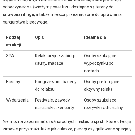
odpoczynek na świeżym powietrzu, dostępne są tereny do
snowboardingu
, a także miejsca przeznaczone do uprawiania
narciarstwa biegowego.
Rodzaj
Opis
Idealne dla
atrakcji
SPA
Relaksacyjne zabiegi,
Osoby szukające
sauny, masaże
wypoczynku po
nartach
Baseny
Podgrzewane baseny
Osoby preferujące
do relaksu
aktywny relaks
Wydarzenia
Festiwale, zawody
Osoby szukające
narciarskie, koncerty
rozrywki i adrenaliny
Nie można zapominać o różnorodnych
restauracjach
, które oferują
zimowe przysmaki, takie jak gulasze, pierogi czy grillowane specjały.