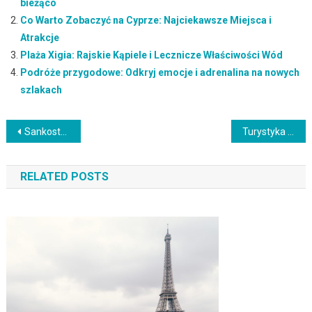
bieżąco
Co Warto Zobaczyć na Cyprze: Najciekawsze Miejsca i
Atrakcje
Plaża Xigia: Rajskie Kąpiele i Lecznicze Właściwości Wód
Podróże przygodowe: Odkryj emocje i adrenalina na nowych
szlakach
Nawigacja
Sankostrada Krynica: Cennik, Trasy i Atrakcje na Stoku Saneczkowym
Turystyka pamięci: Podróże do miejsc pamięci i tragedii historycznych
wpisu
RELATED POSTS