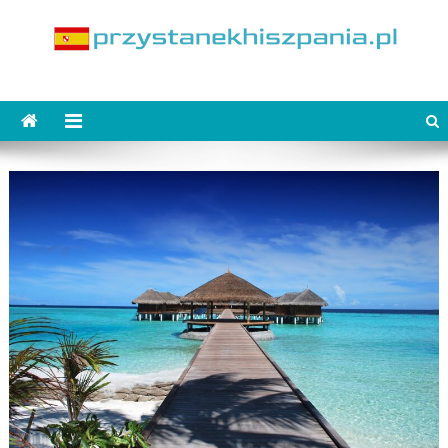
Skip
to
content
PrzystanekHiszpania.pl