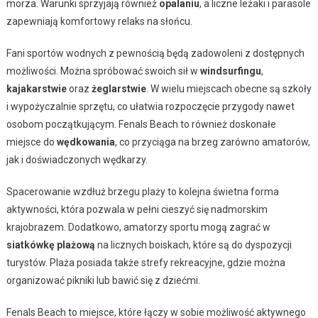
morza. Warunki sprzyjają również
opalaniu
, a liczne leżaki i parasole
zapewniają komfortowy relaks na słońcu.
Fani sportów wodnych z pewnością będą zadowoleni z dostępnych
możliwości. Można spróbować swoich sił w
windsurfingu
,
kajakarstwie
oraz
żeglarstwie
. W wielu miejscach obecne są szkoły
i wypożyczalnie sprzętu, co ułatwia rozpoczęcie przygody nawet
osobom początkującym. Fenals Beach to również doskonałe
miejsce do
wędkowania
, co przyciąga na brzeg zarówno amatorów,
jak i doświadczonych wędkarzy.
Spacerowanie wzdłuż brzegu plaży to kolejna świetna forma
aktywności, która pozwala w pełni cieszyć się nadmorskim
krajobrazem. Dodatkowo, amatorzy sportu mogą zagrać w
siatkówkę plażową
na licznych boiskach, które są do dyspozycji
turystów. Plaża posiada także strefy rekreacyjne, gdzie można
organizować pikniki lub bawić się z dziećmi.
Fenals Beach to miejsce, które łączy w sobie możliwość aktywnego