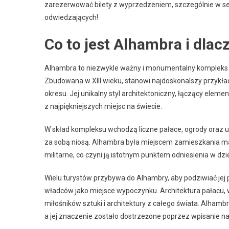
zarezerwować bilety z wyprzedzeniem, szczególnie w se
odwiedzających!
Co to jest Alhambra i dlac
Alhambra to niezwykle ważny i monumentalny kompleks p
Zbudowana w XIII wieku, stanowi najdoskonalszy przykład
okresu. Jej unikalny styl architektoniczny, łączący eleme
z najpiękniejszych miejsc na świecie.
W skład kompleksu wchodzą liczne pałace, ogrody oraz umo
za sobą niosą. Alhambra była miejscem zamieszkania ma
militarne, co czyni ją istotnym punktem odniesienia w dzie
Wielu turystów przybywa do Alhambry, aby podziwiać jej p
władców jako miejsce wypoczynku. Architektura pałacu,
miłośników sztuki i architektury z całego świata. Alham
a jej znaczenie zostało dostrzeżone poprzez wpisanie n