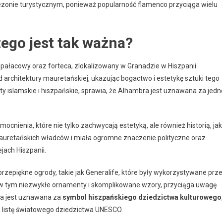
zonie turystycznym, ponieważ popularność flamenco przyciąga wielu
zego jest tak ważna?
ałacowy oraz forteca, zlokalizowany w Granadzie w Hiszpanii.
 architektury mauretańskiej, ukazując bogactwo i estetykę sztuki tego
nty islamskie i hiszpańskie, sprawia, że Alhambra jest uznawana za jedn
cnienia, które nie tylko zachwycają estetyką, ale również historią, ja
uretańskich władców i miała ogromne znaczenie polityczne oraz
jach Hiszpanii.
rzepiękne ogrody, takie jak Generalife, które były wykorzystywane prz
 w tym niezwykłe ornamenty i skomplikowane wzory, przyciąga uwagę
bra jest uznawana za
symbol hiszpańskiego dziedzictwa kulturowego
a listę światowego dziedzictwa UNESCO.