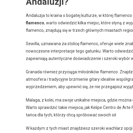
Andaluzji?
Andaluzja to kraina o bogatej kulturze, w której flamenc
flamenco
, warto odwiedzić kilka miejsc, które słyną z wy
flamenco, znajdują się w trzech głównych miastach regi
Sewilla, uznawana za stolicę flamenco, oferuje wiele zn
nowoczesne interpretacje tego gatunku. Warto odwiedzić t
zapewniają autentyczne doświadczenie i szeroki wybór 
Granada również przyciąga miłośników flamenco. Znajdzies
atmosfera i tradycyjne brzmienie gitary idealnie współg
wyprzedzeniem, aby upewnić się, że nie przegapisz wyj
Malaga, z kolei, ma swoje unikalne miejsca, gdzie można 
Warto sprawdzić takie miejsca, jak Kelipe Centro de Art
tańca dla tych, którzy chcą spróbować swoich sił.
W każdym z tych miast znajdziesz szeroki wachlarz opcj