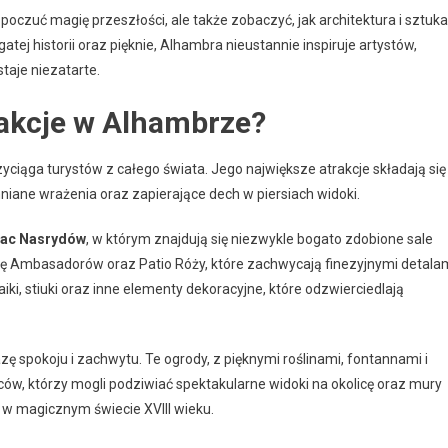
oczuć magię przeszłości, ale także zobaczyć, jak architektura i sztuka
gatej historii oraz pięknie, Alhambra nieustannie inspiruje artystów,
staje niezatarte.
rakcje w Alhambrze?
yciąga turystów z całego świata. Jego największe atrakcje składają się
niane wrażenia oraz zapierające dech w piersiach widoki.
łac Nasrydów
, w którym znajdują się niezwykle bogato zdobione sale
lę Ambasadorów oraz Patio Róży, które zachwycają finezyjnymi detala
i, stiuki oraz inne elementy dekoracyjne, które odzwierciedlają
azę spokoju i zachwytu. Te ogrody, z pięknymi roślinami, fontannami i
w, którzy mogli podziwiać spektakularne widoki na okolicę oraz mury
 w magicznym świecie XVIII wieku.