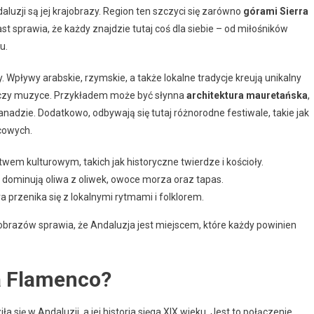
uzji są jej krajobrazy. Region ten szczyci się zarówno
górami Sierra
rast sprawia, że każdy znajdzie tutaj coś dla siebie – od miłośników
u.
y. Wpływy arabskie, rzymskie, a także lokalne tradycje kreują unikalny
i czy muzyce. Przykładem może być słynna
architektura mauretańska
,
adzie. Dodatkowo, odbywają się tutaj różnorodne festiwale, takie jak
scowych.
wem kulturowym, takich jak historyczne twierdze i kościoły.
j dominują oliwa z oliwek, owoce morza oraz tapas.
 przenika się z lokalnymi rytmami i folklorem.
ajobrazów sprawia, że Andaluzja jest miejscem, które każdy powinien
ia Flamenco?
 się w Andaluzji, a jej historia sięga XIX wieku. Jest to połączenie