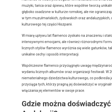
muzyki, tańca oraz śpiewu, które wspólnie tworzą unikal
głęboko osadzone w kulturze romskiej, ale nie ograniczają 
w tym muzułmańskich, żydowskich oraz andaluzyjskich, c
kulturowego tej części Hiszpanii.
W miarę upływu lat flamenco zyskało na znaczeniu i stało
intensywnymi emocjami, ale również różnorodnymi formam
licznych stylów flamenco wyróżnia się wiele gatunków, ta
unikalne cechy i sposób interpretacji.
Współczesne flamenco przyciągnęło uwagę międzynarodow
wydaniu licznych albumów oraz organizacji festiwali. W
niematerialnego dziedzictwa kulturowego, co podkreśla je
przyciąga tych, którzy pragną jej doświadczyć w oryginal
włączania jej elementów w swoje prace.
Gdzie można doświadczyć