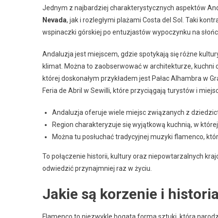
Jednym z najbardziej charakterystycznych aspektów Andal
Nevada
, jak i rozległymi plażami Costa del Sol. Taki kont
wspinaczki górskiej po entuzjastów wypoczynku na słońc
Andaluzja jest miejscem, gdzie spotykają się różne kultur
klimat. Można to zaobserwować w architekturze, kuchn
której doskonałym przykładem jest Pałac Alhambra w Gran
Feria de Abril w Sewilli, które przyciągają turystów i miej
Andaluzja oferuje wiele miejsc związanych z dziedzict
Region charakteryzuje się wyjątkową kuchnią, w które
Można tu posłuchać tradycyjnej muzyki flamenco, która
To połączenie historii, kultury oraz niepowtarzalnych kr
odwiedzić przynajmniej raz w życiu.
Jakie są korzenie i histor
Flamenco to niezwykle bogata forma sztuki, która narodziła