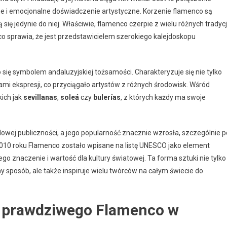
ne i emocjonalne doświadczenie artystyczne. Korzenie flamenco są
się jedynie do niej. Właściwie, flamenco czerpie z wielu różnych tradycji
o sprawia, że jest przedstawicielem szerokiego kalejdoskopu
 się symbolem andaluzyjskiej tożsamości. Charakteryzuje się nie tylko
i ekspresji, co przyciągało artystów z różnych środowisk. Wśród
kich jak
sevillanas
,
soleá
czy
bulerías
, z których każdy ma swoje
ej publiczności, a jego popularność znacznie wzrosła, szczególnie p
 2010 roku Flamenco zostało wpisane na listę UNESCO jako element
go znaczenie i wartość dla kultury światowej. Ta forma sztuki nie tylko
ny sposób, ale także inspiruje wielu twórców na całym świecie do
 prawdziwego Flamenco w