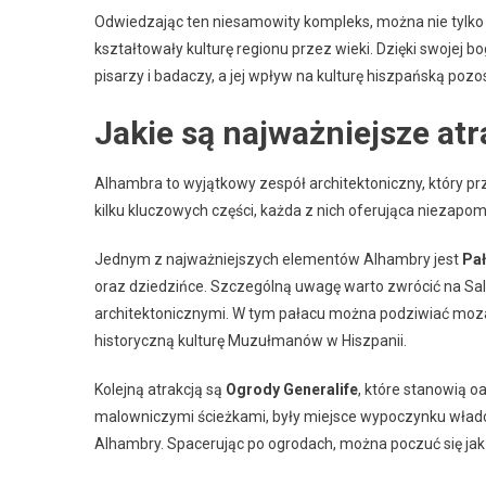
Odwiedzając ten niesamowity kompleks, można nie tylko p
kształtowały kulturę regionu przez wieki. Dzięki swojej bo
pisarzy i badaczy, a jej wpływ na kulturę hiszpańską pozo
Jakie są najważniejsze at
Alhambra to wyjątkowy zespół architektoniczny, który prz
kilku kluczowych części, każda z nich oferująca niezapom
Jednym z najważniejszych elementów Alhambry jest
Pa
oraz dziedzińce. Szczególną uwagę warto zwrócić na Sa
architektonicznymi. W tym pałacu można podziwiać mozaik
historyczną kulturę Muzułmanów w Hiszpanii.
Kolejną atrakcją są
Ogrody Generalife
, które stanowią o
malowniczymi ścieżkami, były miejsce wypoczynku władcó
Alhambry. Spacerując po ogrodach, można poczuć się jak