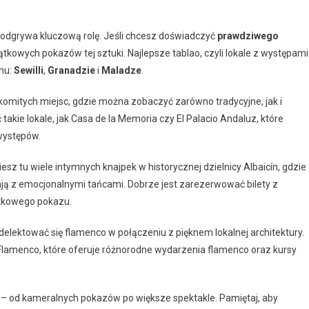
o odgrywa kluczową rolę. Jeśli chcesz doświadczyć
prawdziwego
jątkowych pokazów tej sztuki. Najlepsze tablao, czyli lokale z występami
onu:
Sewilli
,
Granadzie
i
Maladze
.
akomitych miejsc, gdzie można zobaczyć zarówno tradycyjne, jak i
akie lokale, jak Casa de la Memoria czy El Palacio Andaluz, które
występów.
z tu wiele intymnych knajpek w historycznej dzielnicy Albaicín, gdzie
rają z emocjonalnymi tańcami. Dobrze jest zarezerwować bilety z
ątkowego pokazu.
delektować się flamenco w połączeniu z pięknem lokalnej architektury.
e Flamenco, które oferuje różnorodne wydarzenia flamenco oraz kursy
i – od kameralnych pokazów po większe spektakle. Pamiętaj, aby