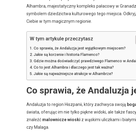
Alhambra, majestatyczny kompleks pałacowy w Granadzi
symbolem dziedzictwa kulturowego tego miejsca. Odkryj, co
Ciebie w tym magicznym regionie.
W tym artykule przeczytasz
Co sprawia, że Andaluzja jest wyjątkowym miejscem?
Jakie są korzenie i historia Flamenco?
Gdzie można doświadczyć prawdziwego Flamenco w Andal
Co to jest Alhambra i dlaczego jest tak ważna?
Jakie są najważniejsze atrakcje w Alhambrze?
Co sprawia, że Andaluzja
Andaluzja to region Hiszpanii, który zachwyca swoją
boga
świata, oferując im nie tylko piękne widoki, ale także fa
znaleźć
malownicze wioski
z wąskimi uliczkami i białym
czy Malaga.