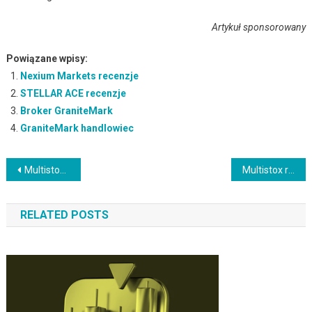
Artykuł sponsorowany
Powiązane wpisy:
Nexium Markets recenzje
STELLAR ACE recenzje
Broker GraniteMark
GraniteMark handlowiec
Nawigacja
Multistox pośrednik
Multistox recenzja
wpisu
RELATED POSTS