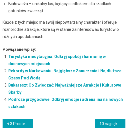
Białowieża – unikalny las, będący siedliskiem dla rzadkich
gatunków zwierząt.
Każde z tych miejsc ma swój niepowtarzalny charakter i oferuje
różnorodne atrakcje, które są w stanie zainteresować turystów o
różnych upodobaniach.
Powiązane wpisy:
Turystyka medytacyjna: Odkryj spokój i harmonię w
duchowych miejscach
Rekordy w Nurkowaniu: Najgłębsze Zanurzenia i Najdłuższe
Czasy Pod Wodą
Bukareszt Co Zwiedzać: Najważniejsze Atrakcje i Kulturowe
Skarby
Podróże przygodowe: Odkryj emocje i adrenalina na nowych
szlakach
Nawigacja
3 Proste sposoby, aby ułatwić sobie podróżowanie
10 najpiękniejszych miejsc do odwiedzenia w Europie