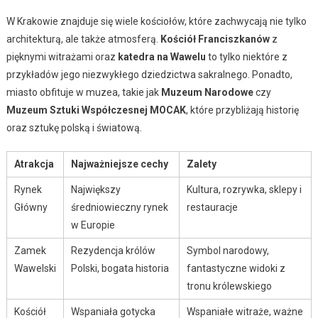
W Krakowie znajduje się wiele kościołów, które zachwycają nie tylko
architekturą, ale także atmosferą.
Kościół Franciszkanów
z
pięknymi witrażami oraz
katedra na Wawelu
to tylko niektóre z
przykładów jego niezwykłego dziedzictwa sakralnego. Ponadto,
miasto obfituje w muzea, takie jak
Muzeum Narodowe
czy
Muzeum Sztuki Współczesnej MOCAK
, które przybliżają historię
oraz sztukę polską i światową.
Atrakcja
Najważniejsze cechy
Zalety
Rynek
Największy
Kultura, rozrywka, sklepy i
Główny
średniowieczny rynek
restauracje
w Europie
Zamek
Rezydencja królów
Symbol narodowy,
Wawelski
Polski, bogata historia
fantastyczne widoki z
tronu królewskiego
Kościół
Wspaniała gotycka
Wspaniałe witraże, ważne