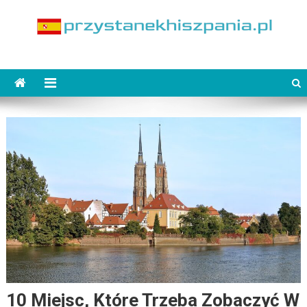
Skip
to
content
PrzystanekHiszpania.pl
10 Miejsc, Które Trzeba Zobaczyć W