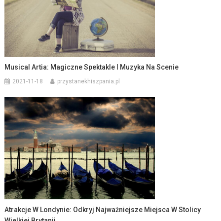
Musical Artia: Magiczne Spektakle I Muzyka Na Scenie
2021-11-18
przystanekhiszpania.pl
Atrakcje W Londynie: Odkryj Najważniejsze Miejsca W Stolicy
Wielkiej Brytanii