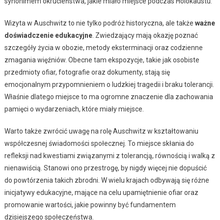
synonimem okrucieństwa, jakie miało miejsce podczas Holokaustu.
Wizyta w Auschwitz to nie tylko podróż historyczna, ale także
ważne
doświadczenie edukacyjne
. Zwiedzający mają okazję poznać
szczegóły życia w obozie, metody eksterminacji oraz codzienne
zmagania więźniów. Obecne tam ekspozycje, takie jak osobiste
przedmioty ofiar, fotografie oraz dokumenty, stają się
emocjonalnym przypomnieniem o ludzkiej tragedii i braku tolerancji.
Właśnie dlatego miejsce to ma ogromne znaczenie dla zachowania
pamięci o wydarzeniach, które miały miejsce.
Warto także zwrócić uwagę na rolę Auschwitz w kształtowaniu
współczesnej świadomości społecznej. To miejsce skłania do
refleksji nad kwestiami związanymi z tolerancją, równością i walką z
nienawiścią. Stanowi ono przestrogę, by nigdy więcej nie dopuścić
do powtórzenia takich zbrodni. W wielu krajach odbywają się różne
inicjatywy edukacyjne, mające na celu upamiętnienie ofiar oraz
promowanie wartości, jakie powinny być fundamentem
dzisiejszego społeczeństwa.