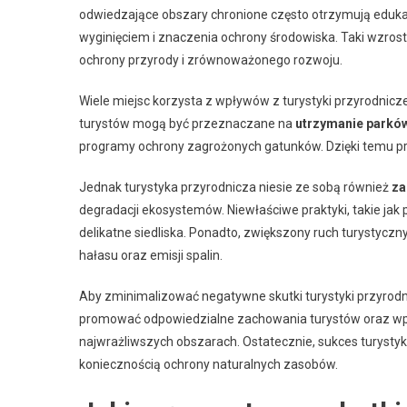
odwiedzające obszary chronione często otrzymują eduk
wyginięciem i znaczenia ochrony środowiska. Taki wzros
ochrony przyrody i zrównoważonego rozwoju.
Wiele miejsc korzysta z wpływów z turystyki przyrodnic
turystów mogą być przeznaczane na
utrzymanie parkó
programy ochrony zagrożonych gatunków. Dzięki temu p
Jednak turystyka przyrodnicza niesie ze sobą również
za
degradacji ekosystemów. Niewłaściwe praktyki, takie j
delikatne siedliska. Ponadto, zwiększony ruch turystyczn
hałasu oraz emisji spalin.
Aby zminimalizować negatywne skutki turystyki przyrod
promować odpowiedzialne zachowania turystów oraz wpro
najwrażliwszych obszarach. Ostatecznie, sukces turystyk
koniecznością ochrony naturalnych zasobów.