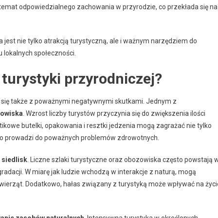
 temat odpowiedzialnego zachowania w przyrodzie, co przekłada się na
a jest nie tylko atrakcją turystyczną, ale i ważnym narzędziem do
u lokalnych społeczności.
turystyki przyrodniczej?
że się także z poważnymi negatywnymi skutkami. Jednym z
dowiska
. Wzrost liczby turystów przyczynia się do zwiększenia ilości
ikowe butelki, opakowania i resztki jedzenia mogą zagrażać nie tylko
ć, co prowadzi do poważnych problemów zdrowotnych.
 siedlisk
. Liczne szlaki turystyczne oraz obozowiska często powstają 
adacji. W miarę jak ludzie wchodzą w interakcje z naturą, mogą
 zwierząt. Dodatkowo, hałas związany z turystyką może wpływać na życi
anie zasobów naturalnych
. Intensywna turystyka w określonych