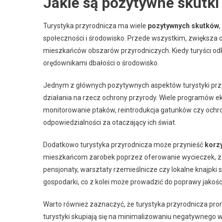
Jakie są pozytywne skutki 
Turystyka przyrodnicza ma wiele
pozytywnych skutków
społeczności i środowisko. Przede wszystkim, zwiększa
mieszkańców obszarów przyrodniczych. Kiedy turyści odkryw
orędownikami dbałości o środowisko.
Jednym z głównych pozytywnych aspektów turystyki przy
działania na rzecz ochrony przyrody. Wiele programów e
monitorowanie ptaków, reintrodukcja gatunków czy ochro
odpowiedzialności za otaczający ich świat.
Dodatkowo turystyka przyrodnicza może przynieść
korz
mieszkańcom zarobek poprzez oferowanie wycieczek, za
pensjonaty, warsztaty rzemieślnicze czy lokalne knajpki
gospodarki, co z kolei może prowadzić do poprawy jakoś
Warto również zaznaczyć, że turystyka przyrodnicza pr
turystyki skupiają się na minimalizowaniu negatywnego 