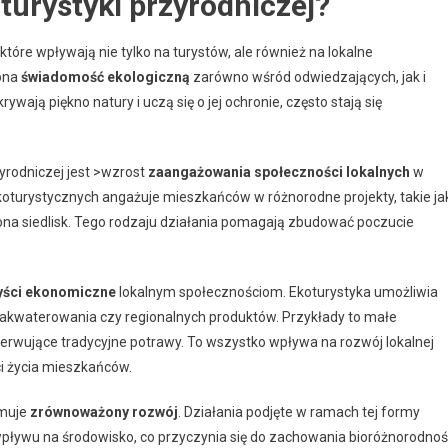
turystyki przyrodniczej?
, które wpływają nie tylko na turystów, ale również na lokalne
 ona
świadomość ekologiczną
zarówno wśród odwiedzających, jak i
ają piękno natury i uczą się o jej ochronie, często stają się
rodniczej jest >wzrost
zaangażowania społeczności lokalnych
w
koturystycznych angażuje mieszkańców w różnorodne projekty, takie ja
na siedlisk. Tego rodzaju działania pomagają zbudować poczucie
yści ekonomiczne
lokalnym społecznościom. Ekoturystyka umożliwia
kwaterowania czy regionalnych produktów. Przykłady to małe
 serwujące tradycyjne potrawy. To wszystko wpływa na rozwój lokalnej
ci życia mieszkańców.
omuje
zrównoważony rozwój
. Działania podjęte w ramach tej formy
wpływu na środowisko, co przyczynia się do zachowania bioróżnorodnoś