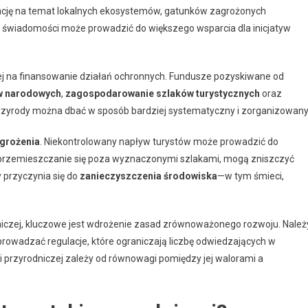
ację na temat lokalnych ekosystemów, gatunków zagrożonych
t świadomości może prowadzić do większego wsparcia dla inicjatyw
zej na finansowanie działań ochronnych. Fundusze pozyskiwane od
w narodowych
,
zagospodarowanie szlaków turystycznych
oraz
rzyrody można dbać w sposób bardziej systematyczny i zorganizowany
grożenia
. Niekontrolowany napływ turystów może prowadzić do
ak przemieszczanie się poza wyznaczonymi szlakami, mogą zniszczyć
y przyczynia się do
zanieczyszczenia środowiska
—w tym śmieci,
niczej, kluczowe jest wdrożenie zasad zrównoważonego rozwoju. Należ
wadzać regulacje, które ograniczają liczbę odwiedzających w
i przyrodniczej zależy od równowagi pomiędzy jej walorami a